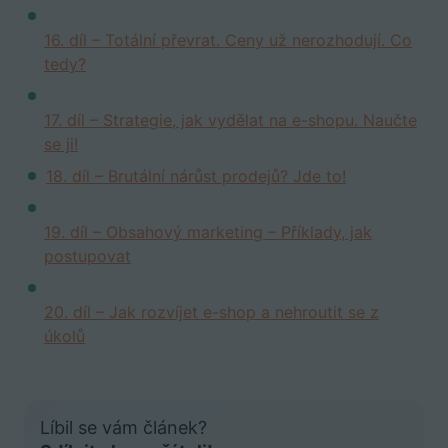
16. díl – Totální převrat. Ceny už nerozhodují. Co
tedy?
17. díl – Strategie, jak vydělat na e-shopu. Naučte
se ji!
18. díl – Brutální nárůst prodejů? Jde to!
19. díl – Obsahový marketing – Příklady, jak
postupovat
20. díl – Jak rozvíjet e-shop a nehroutit se z
úkolů
Líbil se vám článek?