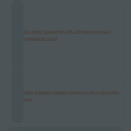
Za vašimi dokonalými URL adresami se každý
vyhledávač otočí!
Velký přehled vylepšení Eshop-rychle v uplynulém
roce