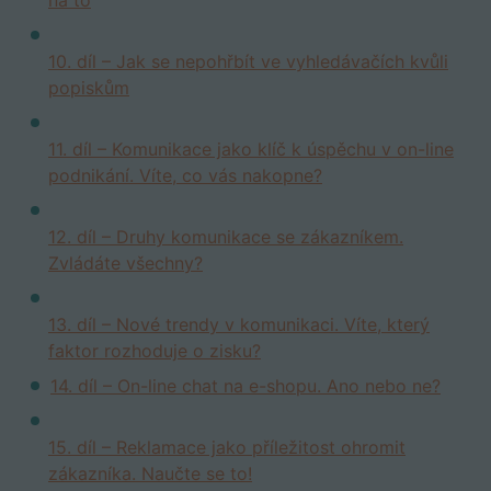
na to
10. díl – Jak se nepohřbít ve vyhledávačích kvůli
popiskům
11. díl – Komunikace jako klíč k úspěchu v on-line
podnikání. Víte, co vás nakopne?
12. díl – Druhy komunikace se zákazníkem.
Zvládáte všechny?
13. díl – Nové trendy v komunikaci. Víte, který
faktor rozhoduje o zisku?
14. díl – On-line chat na e-shopu. Ano nebo ne?
15. díl – Reklamace jako příležitost ohromit
zákazníka. Naučte se to!