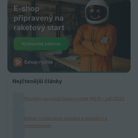
E-shop
připravený na
raketový start
Vyzkoušej zdarma
Nejčtenější články
Novinky ve vývoji Eshop-rychle (#53) – září 2023
Eshop-rychle nově pomáhá e-shopům i s
marketingem