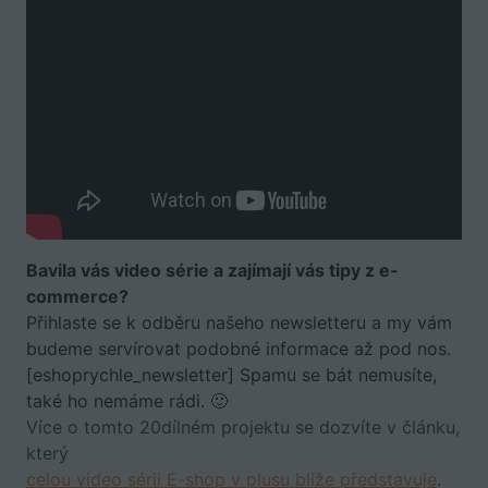
Bavila vás video série a zajímají vás tipy z e-
commerce?
Přihlaste se k odběru našeho newsletteru a my vám
budeme servírovat podobné informace až pod nos.
[eshoprychle_newsletter] Spamu se bát nemusíte,
také ho nemáme rádi. 🙂
Více o tomto 20dílném projektu se dozvíte v článku,
který
celou video sérii E-shop v plusu blíže představuje
.