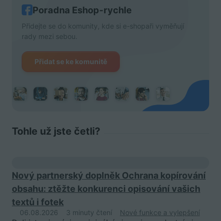
Poradna Eshop-rychle
Přidejte se do komunity, kde si e-shopaři vyměňují
rady mezi sebou.
Přidat se ke komunitě
Tohle už jste četli?
Nový partnerský doplněk Ochrana kopírování
obsahu: ztěžte konkurenci opisování vašich
textů i fotek
06.08.2026
3 minuty čtení
Nové funkce a vylepšení