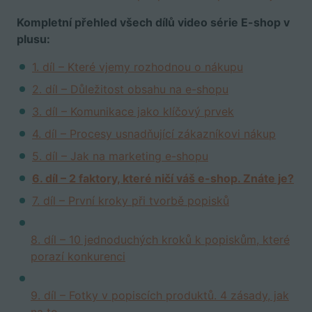
Kompletní přehled všech dílů video série E-shop v
plusu:
1. díl – Které vjemy rozhodnou o nákupu
2. díl – Důležitost obsahu na e-shopu
3. díl – Komunikace jako klíčový prvek
4. díl – Procesy usnadňující zákazníkovi nákup
5. díl – Jak na marketing e-shopu
6. díl – 2 faktory, které ničí váš e-shop. Znáte je?
7. díl – První kroky při tvorbě popisků
8. díl – 10 jednoduchých kroků k popiskům, které
porazí konkurenci
9. díl – Fotky v popiscích produktů. 4 zásady, jak