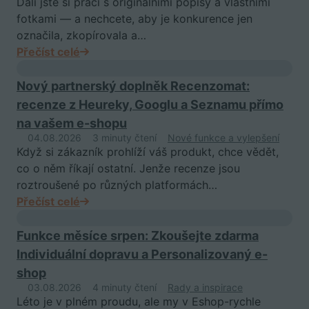
Dali jste si práci s originálními popisy a vlastními
fotkami — a nechcete, aby je konkurence jen
označila, zkopírovala a…
Přečíst celé
Nový partnerský doplněk Recenzomat:
recenze z Heureky, Googlu a Seznamu přímo
na vašem e-shopu
04.08.2026
3 minuty čtení
Nové funkce a vylepšení
Když si zákazník prohlíží váš produkt, chce vědět,
co o něm říkají ostatní. Jenže recenze jsou
roztroušené po různých platformách…
Přečíst celé
Funkce měsíce srpen: Zkoušejte zdarma
Individuální dopravu a Personalizovaný e-
shop
03.08.2026
4 minuty čtení
Rady a inspirace
Léto je v plném proudu, ale my v Eshop-rychle