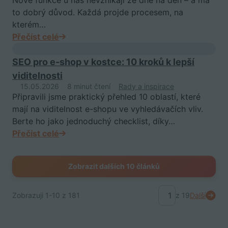
Nové funkce u nás nevznikají ze dne na den – a má
to dobrý důvod. Každá projde procesem, na
kterém…
Přečíst celé
SEO pro e-shop v kostce: 10 kroků k lepší
viditelnosti
15.05.2026
8 minut čtení
Rady a inspirace
Připravili jsme praktický přehled 10 oblastí, které
mají na viditelnost e-shopu ve vyhledávačích vliv.
Berte ho jako jednoduchý checklist, díky…
Přečíst celé
Zobrazit dalších 10 článků
Zobrazuji
1-10
z 181
z 19
Další