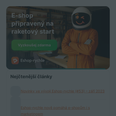
E-shop
připravený na
raketový start
Vyzkoušej zdarma
Nejčtenější články
Novinky ve vývoji Eshop-rychle (#53) – září 2023
Eshop-rychle nově pomáhá e-shopům i s
marketingem