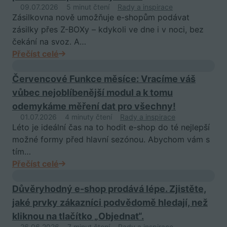
09.07.2026
5 minut čtení
Rady a inspirace
Zásilkovna nově umožňuje e-shopům podávat
zásilky přes Z-BOXy – kdykoli ve dne i v noci, bez
čekání na svoz. A…
Přečíst celé
Červencové Funkce měsíce: Vracíme váš
vůbec nejoblíbenější modul a k tomu
odemykáme měření dat pro všechny!
01.07.2026
4 minuty čtení
Rady a inspirace
Léto je ideální čas na to hodit e-shop do té nejlepší
možné formy před hlavní sezónou. Abychom vám s
tím…
Přečíst celé
Důvěryhodný e-shop prodává lépe. Zjistěte,
jaké prvky zákazníci podvědomě hledají, než
kliknou na tlačítko „Objednat“.
26.06.2026
7 minut čtení
Rady a inspirace