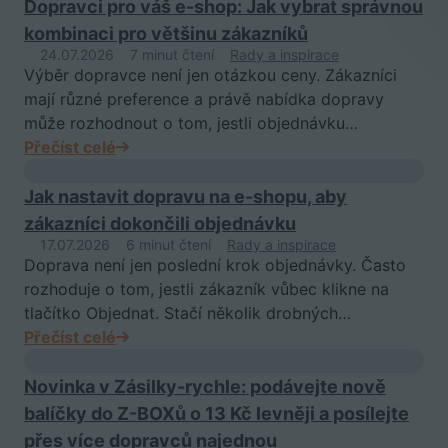
Dopravci pro váš e-shop: Jak vybrat správnou
kombinaci pro většinu zákazníků
24.07.2026
7 minut čtení
Rady a inspirace
Výběr dopravce není jen otázkou ceny. Zákazníci
mají různé preference a právě nabídka dopravy
může rozhodnout o tom, jestli objednávku…
Přečíst celé
Jak nastavit dopravu na e-shopu, aby
zákazníci dokončili objednávku
17.07.2026
6 minut čtení
Rady a inspirace
Doprava není jen poslední krok objednávky. Často
rozhoduje o tom, jestli zákazník vůbec klikne na
tlačítko Objednat. Stačí několik drobných…
Přečíst celé
Novinka v Zásilky-rychle: podávejte nově
balíčky do Z-BOXů o 13 Kč levněji a posílejte
přes více dopravců najednou