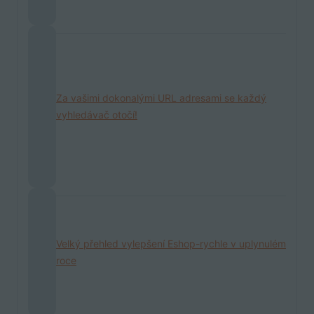
Za vašimi dokonalými URL adresami se každý
vyhledávač otočí!
Velký přehled vylepšení Eshop-rychle v uplynulém
roce