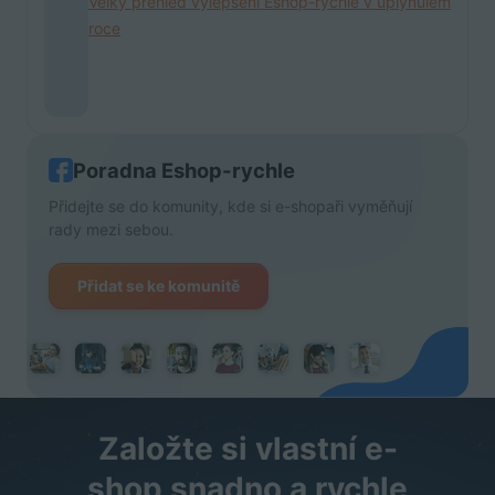
Velký přehled vylepšení Eshop-rychle v uplynulém
roce
Poradna Eshop-rychle
Přidejte se do komunity, kde si e-shopaři vyměňují
rady mezi sebou.
Přidat se ke komunitě
Založte si vlastní e-
shop snadno a rychle