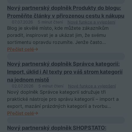
Nový partnerský doplněk Produkty do blogu:
Proměňte články v přirozenou cestu k nákupu
07.07.2026
5 minut čtení
Nové funkce a vylepšení
Blog je skvělé místo, kde můžete zákazníkům
poradit, inspirovat je a ukázat jim, že svému
sortimentu opravdu rozumíte. Jenže často…
Přečíst celé
Nový partnerský doplněk Správce kategorií:
Import, úklid i AI texty pro váš strom kategorií
na jednom místě
02.07.2026
5 minut čtení
Nové funkce a vylepšení
Nový doplněk Správce kategorií sdružuje tři
praktické nástroje pro správu kategorií – import a
export, mazání prázdných kategorií a tvorbu…
Přečíst celé
Nový partnerský doplněk SHOPSTATO: