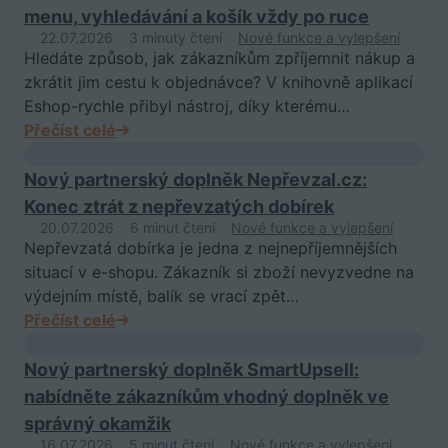
menu, vyhledávání a košík vždy po ruce
22.07.2026
3 minuty čtení
Nové funkce a vylepšení
Hledáte způsob, jak zákazníkům zpříjemnit nákup a
zkrátit jim cestu k objednávce? V knihovně aplikací
Eshop-rychle přibyl nástroj, díky kterému…
Přečíst celé
Nový partnerský doplněk Nepřevzal.cz:
Konec ztrát z nepřevzatých dobírek
20.07.2026
6 minut čtení
Nové funkce a vylepšení
Nepřevzatá dobírka je jedna z nejnepříjemnějších
situací v e-shopu. Zákazník si zboží nevyzvedne na
výdejním místě, balík se vrací zpět…
Přečíst celé
Nový partnerský doplněk SmartUpsell:
nabídněte zákazníkům vhodný doplněk ve
správný okamžik
16.07.2026
5 minut čtení
Nové funkce a vylepšení