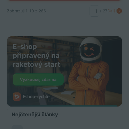
Zobrazuji
1-10
z 266
z 27
Další
E-shop
připravený na
raketový start
Vyzkoušej zdarma
Nejčtenější články