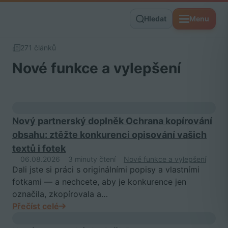
Hledat
Menu
271 článků
Nové funkce a vylepšení
Nový partnerský doplněk Ochrana kopírování
obsahu: ztěžte konkurenci opisování vašich
textů i fotek
06.08.2026
3 minuty čtení
Nové funkce a vylepšení
Dali jste si práci s originálními popisy a vlastními
fotkami — a nechcete, aby je konkurence jen
označila, zkopírovala a…
Přečíst celé