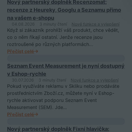
Nový partnerský doplněk Recenzomat:
recenze z Heureky, Googlu a Seznamu přímo
na vašem e-shopu
04.08.2026
3 minuty čtení
Nové funkce a vylepšení
Když si zákazník prohlíží váš produkt, chce vědět,
co o něm říkají ostatní. Jenže recenze jsou
roztroušené po různých platformách…
Přečíst celé
Seznam Event Measurement je nyní dostupný
v Eshop-rychle
30.07.2026
3 minuty čtení
Nové funkce a vylepšení
Pokud využíváte reklamu v Skliku nebo prodáváte
prostřednictvím Zboží.cz, můžete nyní v Eshop-
rychle aktivovat podporu Seznam Event
Measurement (SEM). Jde…
Přečíst celé
Nový partnerský doplněk Fixní hlavička: