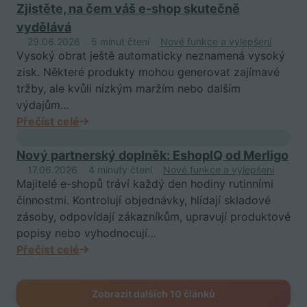
Zjistěte, na čem váš e-shop skutečně
vydělává
29.06.2026
5 minut čtení
Nové funkce a vylepšení
Vysoký obrat ještě automaticky neznamená vysoký
zisk. Některé produkty mohou generovat zajímavé
tržby, ale kvůli nízkým maržím nebo dalším
výdajům…
Přečíst celé
Nový partnerský doplněk: EshopIQ od Merligo
17.06.2026
4 minuty čtení
Nové funkce a vylepšení
Majitelé e-shopů tráví každý den hodiny rutinními
činnostmi. Kontrolují objednávky, hlídají skladové
zásoby, odpovídají zákazníkům, upravují produktové
popisy nebo vyhodnocují…
Přečíst celé
Zobrazit dalších 10 článků