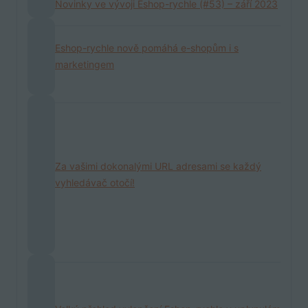
Novinky ve vývoji Eshop-rychle (#53) – září 2023
Eshop-rychle nově pomáhá e-shopům i s
marketingem
Za vašimi dokonalými URL adresami se každý
vyhledávač otočí!