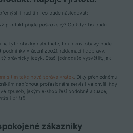
 přemýšlí i nad tím, co bude následovat:
yž produkt přijde poškozený? Co když ho budu
i na tyto otázky nabídnete, tím menší obavy bude
at podmínky vrácení zboží, reklamací i dopravy.
tý právnický jazyk. Stačí jednoduše vysvětlit, jak
m s tím také nová správa vratek
. Díky přehlednému
kům nabídnout profesionální servis i ve chvíli, kdy
vě způsob, jakým e-shop řeší podobné situace,
átí i příště.
spokojené zákazníky