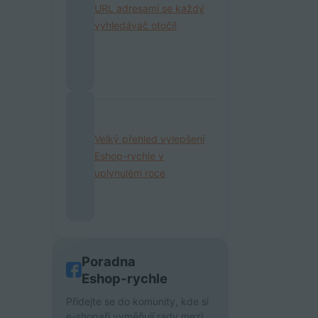
URL adresami se každý
vyhledávač otočí!
Velký přehled vylepšení
Eshop-rychle v
uplynulém roce
Poradna
Eshop-rychle
Přidejte se do komunity, kde si
e-shopaři vyměňují rady mezi