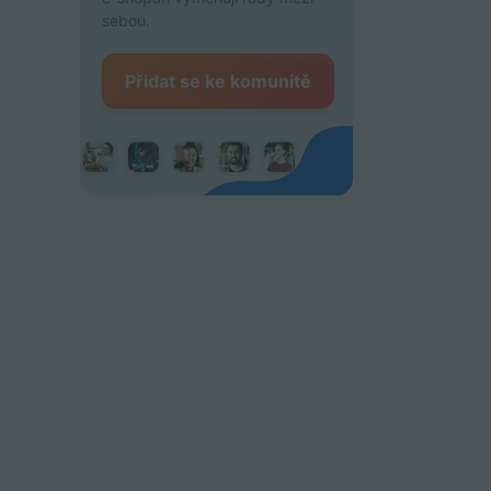
sebou.
Přidat se ke komunitě