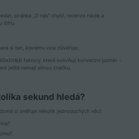
dat, stránka „O nás“ chybí, recenze nikde a
 šifru.
bere si ten, kterému více důvěřuje.
ležitější faktory, které ovlivňují konverzní poměr –
ré ještě nemají silnou značku.
olika sekund hledá?
domě si ověřuje několik jednoduchých věcí:
irma?
komu?