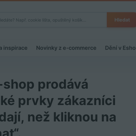
Hledat
a inspirace
Novinky z e-commerce
Dění v Esho
-shop prodává
jaké prvky zákazníci
jí, než kliknou na
at“.