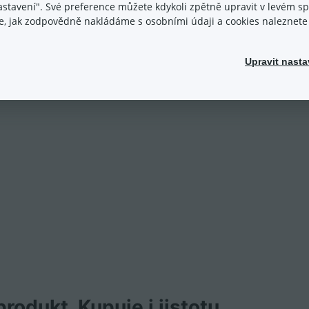
nastavení". Své preference můžete kdykoli zpětně upravit v levém 
ace, jak zodpovědně nakládáme s osobními údaji a cookies naleznet
Upravit nasta
rodukt. Kupuje i jistotu.