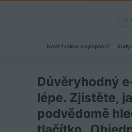
Nové funkce a vylepšení
Rady 
Důvěryhodný e
lépe. Zjistěte, 
podvědomě hleda
tlačítko „Objedn