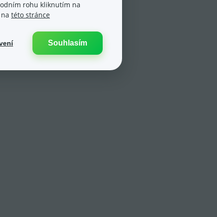
spodním rohu kliknutím na
e na
této stránce
Souhlasím
vení