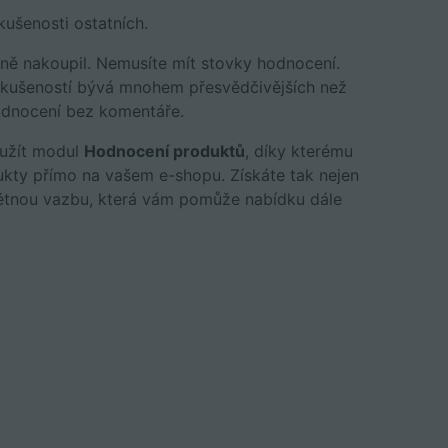
kušenosti ostatních.
šně nakoupil. Nemusíte mít stovky hodnocení.
 zkušeností bývá mnohem přesvědčivějších než
odnocení bez komentáře.
yužít modul
Hodnocení produktů
, díky kterému
ukty přímo na vašem e-shopu. Získáte tak nejen
pětnou vazbu, která vám pomůže nabídku dále