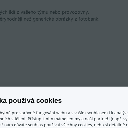
ných lidí z vašeho týmu nebo provozovny.
ěryhodněji než generické obrázky z fotobank.
ka používá cookies
bytné pro správné fungování webu a s vaším souhlasem i k analýze
ních sdělení. Přístup k nim máme jen my a naši partneři (např. vyh
m" nám dáváte souhlas používat všechny cookies, nebo si detailně n