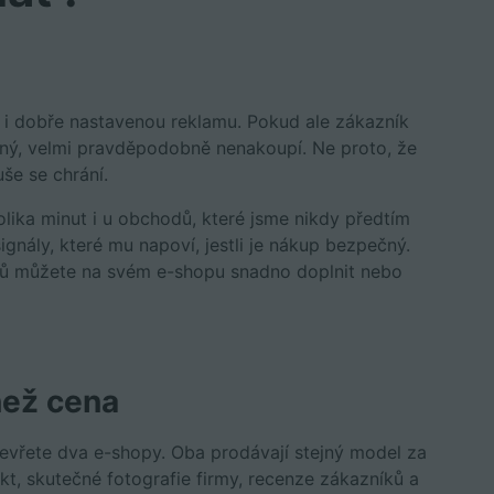
y i dobře nastavenou reklamu. Pokud ale zákazník
dný, velmi pravděpodobně nenakoupí. Ne proto, že
še se chrání.
ika minut i u obchodů, které jsme nikdy předtím
gnály, které mu napoví, jestli je nákup bezpečný.
vků můžete na svém e-shopu snadno doplnit nebo
než cena
tevřete dva e-shopy. Oba prodávají stejný model za
t, skutečné fotografie firmy, recenze zákazníků a