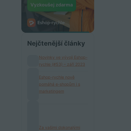
Vyzkoušej zdarma
Nejčtenější články
Novinky ve vývoji Eshop-
rychle (#53) – září 2023
Eshop-rychle nově
pomáhá e-shopům i s
marketingem
Za vašimi dokonalými