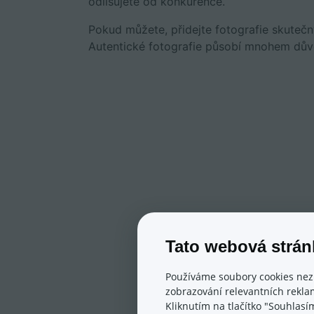
odlišujete od konkurence.
Pokud můžete, přidejte fotografie skuteč
Autentické fotografie působí mnohem dův
Tato webová strán
Používáme soubory cookies nez
zobrazování relevantních reklam
Kliknutím na tlačítko "Souhlasí