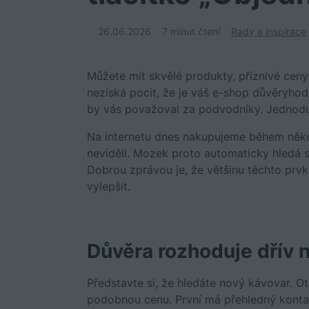
26.06.2026
7 minut čtení
Rady a inspirace
Můžete mít skvělé produkty, příznivé cen
nezíská pocit, že je váš e-shop důvěryho
by vás považoval za podvodníky. Jednodu
Na internetu dnes nakupujeme během někol
neviděli. Mozek proto automaticky hledá si
Dobrou zprávou je, že většinu těchto pr
vylepšit.
Důvěra rozhoduje dřív 
Představte si, že hledáte nový kávovar. O
podobnou cenu. První má přehledný kontak