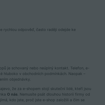
e rychlou odpověď, často raději odejde ke
opů je schovaný nebo neúplný kontakt. Telefon, e-
yté hluboko v obchodních podmínkách. Naopak –
čením objednávky.
jevo, že za e-shopem stojí skuteční lidé, kteří jsou
ránka
O nás
. Nemusíte psát dlouhou historii firmy od
ímá, kdo jste, proč jste e-shop založili a čím se