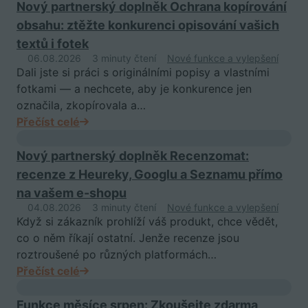
Nový partnerský doplněk Ochrana kopírování
obsahu: ztěžte konkurenci opisování vašich
textů i fotek
06.08.2026
3 minuty čtení
Nové funkce a vylepšení
Dali jste si práci s originálními popisy a vlastními
fotkami — a nechcete, aby je konkurence jen
označila, zkopírovala a…
Přečíst celé
Nový partnerský doplněk Recenzomat:
recenze z Heureky, Googlu a Seznamu přímo
na vašem e-shopu
04.08.2026
3 minuty čtení
Nové funkce a vylepšení
Když si zákazník prohlíží váš produkt, chce vědět,
co o něm říkají ostatní. Jenže recenze jsou
roztroušené po různých platformách…
Přečíst celé
Funkce měsíce srpen: Zkoušejte zdarma