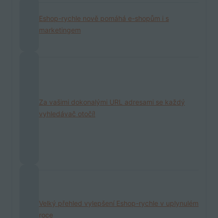
Eshop-rychle nově pomáhá e-shopům i s
marketingem
Za vašimi dokonalými URL adresami se každý
vyhledávač otočí!
Velký přehled vylepšení Eshop-rychle v uplynulém
roce