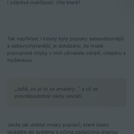
i zdánlivé maličkosti. Víte které?
Tak například: I kdyby byly popisky sebeodbornější
a sebevychytanější, je dokázáno, že hrubé
pravopisné chyby v nich uživatele odradí, odejdou s
myšlenkou:
„Ježiš, co je to za amatéry…“ a už se
pravděpodobně nikdy nevrátí.
Jenže jak uhlídat mraky popisků, které často
vkládáte do systému s očima padajícíma únavou