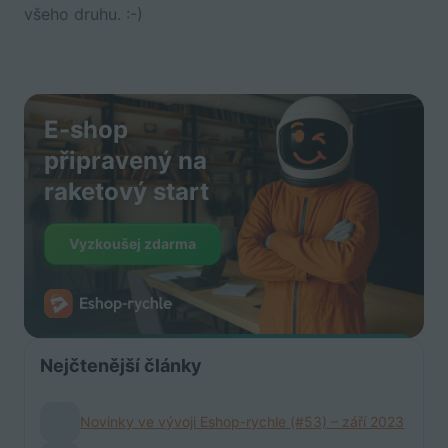
všeho druhu. :-)
E-shop
připravený na
raketový start
Vyzkoušej zdarma
Nejčtenější články
Novinky ve vývoji Eshop-rychle (#53) – září 2023