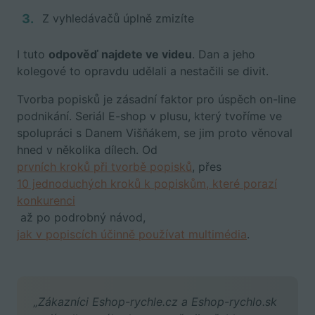
Z vyhledávačů úplně zmizíte
I tuto
odpověď najdete ve videu
. Dan a jeho
kolegové to opravdu udělali a nestačili se divit.
Tvorba popisků je zásadní faktor pro úspěch on-line
podnikání. Seriál E-shop v plusu, který tvoříme ve
spolupráci s Danem Višňákem, se jim proto věnoval
hned v několika dílech. Od
prvních kroků při tvorbě popisků
, přes
10 jednoduchých kroků k popiskům, které porazí
konkurenci
až po podrobný návod,
jak v popiscích účinně používat multimédia
.
„Zákazníci Eshop-rychle.cz a Eshop-rychlo.sk