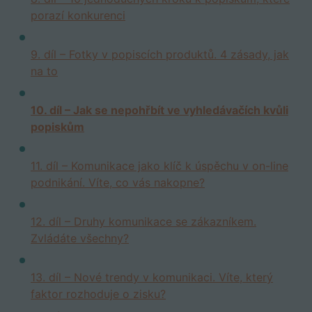
porazí konkurenci
9. díl – Fotky v popiscích produktů. 4 zásady, jak
na to
10. díl – Jak se nepohřbít ve vyhledávačích kvůli
popiskům
11. díl – Komunikace jako klíč k úspěchu v on-line
podnikání. Víte, co vás nakopne?
12. díl – Druhy komunikace se zákazníkem.
Zvládáte všechny?
13. díl – Nové trendy v komunikaci. Víte, který
faktor rozhoduje o zisku?