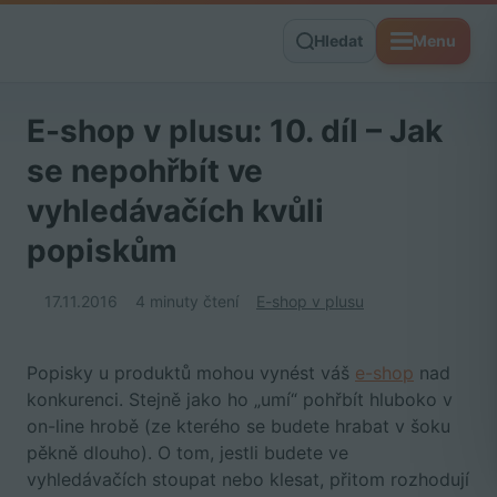
Hledat
Menu
E-shop v plusu: 10. díl – Jak
se nepohřbít ve
vyhledávačích kvůli
popiskům
17.11.2016
4 minuty čtení
E-shop v plusu
Popisky u produktů mohou vynést váš
e-shop
nad
konkurenci. Stejně jako ho „umí“ pohřbít hluboko v
on-line hrobě (ze kterého se budete hrabat v šoku
pěkně dlouho). O tom, jestli budete ve
vyhledávačích stoupat nebo klesat, přitom rozhodují