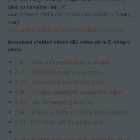
také ho nemáme rádi. 🙂
Více o tomto 20dílném projektu se dozvíte v článku,
který
celou video sérii E-shop v plusu blíže představuje
.
Kompletní přehled všech dílů video série E-shop v
plusu:
1. díl – Které vjemy rozhodnou o nákupu
2. díl – Důležitost obsahu na e-shopu
3. díl – Komunikace jako klíčový prvek
4. díl – Procesy usnadňující zákazníkovi nákup
5. díl – Jak na marketing e-shopu
6. díl – 2 faktory, které ničí váš e-shop. Znáte je?
7. díl – První kroky při tvorbě popisků
8. díl – 10 jednoduchých kroků k popiskům, které