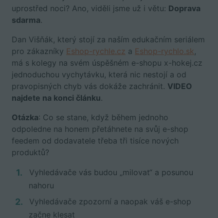
uprostřed noci? Ano, viděli jsme už i větu:
Doprava
sdarma
.
Dan Višňák, který stojí za naším edukačním seriálem
pro zákazníky
Eshop-rychle.cz
a
Eshop-rychlo.sk
,
má s kolegy na svém úspěšném e-shopu x-hokej.cz
jednoduchou vychytávku, která nic nestojí a od
pravopisných chyb vás dokáže zachránit.
VIDEO
najdete na konci článku
.
Otázka
: Co se stane, když během jednoho
odpoledne na honem přetáhnete na svůj e-shop
feedem od dodavatele třeba tři tisíce nových
produktů?
Vyhledávače vás budou „milovat“ a posunou
nahoru
Vyhledávače zpozorní a naopak váš e-shop
začne klesat