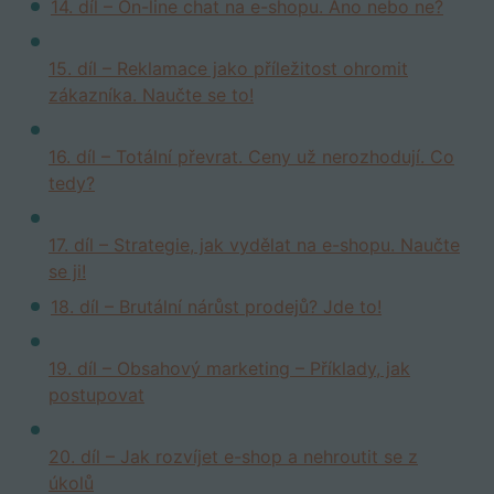
14. díl – On-line chat na e-shopu. Ano nebo ne?
15. díl – Reklamace jako příležitost ohromit
zákazníka. Naučte se to!
16. díl – Totální převrat. Ceny už nerozhodují. Co
tedy?
17. díl – Strategie, jak vydělat na e-shopu. Naučte
se ji!
18. díl – Brutální nárůst prodejů? Jde to!
19. díl – Obsahový marketing – Příklady, jak
postupovat
20. díl – Jak rozvíjet e-shop a nehroutit se z
úkolů