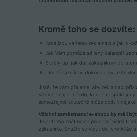
I zamítnutou reklamaci můžete přetavit ve
Kromě toho se dozvíte:
Jaké jsou varianty reklamací a jak s k
Jak Vám pomůže sdílený kalendář zachr
Skvělý tip, jak dát zákazníkovi obratem 
Čím zákazníkovi dokonale vyrazíte dec
Jistě, že vám přejeme, aby reklamací přišl
Vždy se najde někdo, kdo je nespokojený n
samozřejmě skutečně může dojít k nějaké 
Všichni zaměstnanci e-shopu by měli být 
Je potřeba znát nejen procesní náležitost
zákazníka. Snažte se vcítit do jeho kůže 