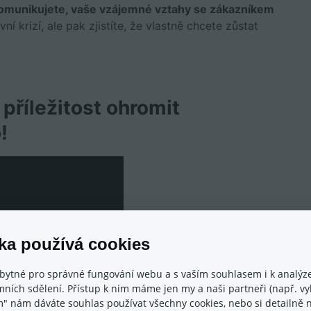
dkomunikujete, vaše vzájemné vztahy se zákazníkem
í krizí, ale pak zjistíte, že vlastně chcete zůstat
 příležitost ohromit
!
ka používá cookies
bytné pro správné fungování webu a s vaším souhlasem i k analýze
ních sdělení. Přístup k nim máme jen my a naši partneři (např. vyh
m" nám dáváte souhlas používat všechny cookies, nebo si detailně n