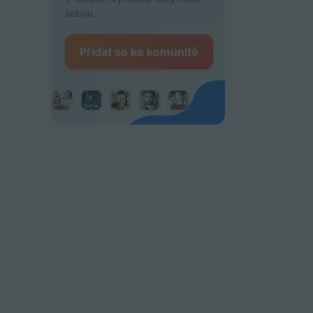
sebou.
Přidat se ke komunitě