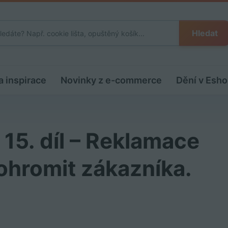
Hledat
a inspirace
Novinky z e-commerce
Dění v Esho
 15. díl – Reklamace
 ohromit zákazníka.