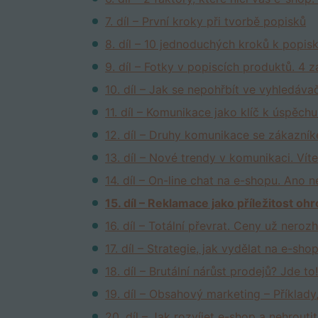
7. díl – První kroky při tvorbě popisků
8. díl – 10 jednoduchých kroků k popis
9. díl – Fotky v popiscích produktů. 4 z
10. díl – Jak se nepohřbít ve vyhledáva
11. díl – Komunikace jako klíč k úspěch
12. díl – Druhy komunikace se zákazní
13. díl – Nové trendy v komunikaci. Víte
14. díl – On-line chat na e-shopu. Ano 
15. díl – Reklamace jako příležitost oh
16. díl – Totální převrat. Ceny už neroz
17. díl – Strategie, jak vydělat na e-shop
18. díl – Brutální nárůst prodejů? Jde to
19. díl – Obsahový marketing – Příklady
20. díl – Jak rozvíjet e-shop a nehrouti