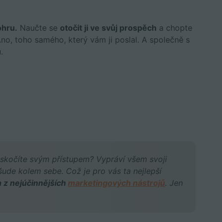
ohru.
Naučte se
otočit ji ve svůj prospěch
a chopte
Ano, toho samého, který vám ji poslal. A společně s
.
askočíte svým přístupem? Vypráví všem svoji
ude kolem sebe. Což je pro vás ta nejlepší
n z nejúčinnějších
marketingových nástrojů
. Jen