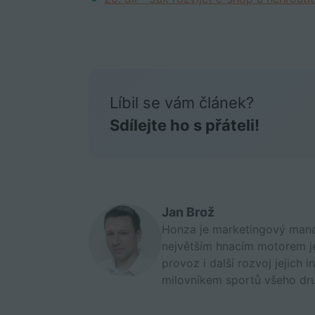
Líbil se vám článek?
Sdílejte ho s přáteli!
Jan Brož
Honza je marketingový manag
největším hnacím motorem j
provoz i další rozvoj jejic
milovníkem sportů všeho dru