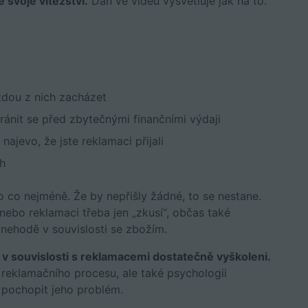
 svoje vítězství.
Dan ve videu vysvětluje jak na to.
aždou z nich zacházet
ánit se před zbytečnými finančními výdaji
najevo, že jste reklamaci přijali
h
o co nejméně. Že by nepřišly žádné, to se nestane.
ebo reklamaci třeba jen „zkusí“, občas také
nehodě v souvislosti se zbožím.
v souvislosti s reklamacemi dostatečně vyškoleni.
i reklamačního procesu, ale také psychologii
a pochopit jeho problém.