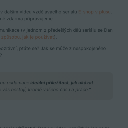
v dalším videu vzdělávacího seriálu
E-shop v plusu
,
ně zdarma připravujeme.
munikace (v jednom z předešlých dílů seriálu se Dan
způsobu, jak je používat
).
ozitivní, ptáte se? Jak se může z nespokojeného
?
sou reklamace
ideální příležitost, jak ukázat
 vás nestojí, kromě vašeho času a práce,
“