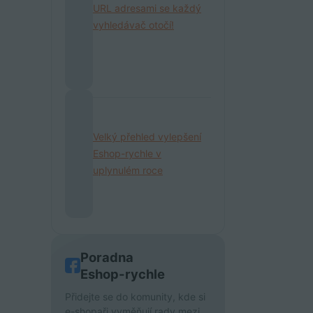
URL adresami se každý
vyhledávač otočí!
Velký přehled vylepšení
Eshop-rychle v
uplynulém roce
Poradna
Eshop-rychle
Přidejte se do komunity, kde si
e-shopaři vyměňují rady mezi