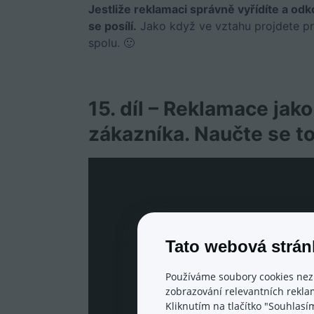
Jestliže reklamaci správně vyřídíte a o
se posílí.
Jako když ve vztahu projdete prvn
spolu. 🙂
15. díl – Reklamace jako
zákazníka. Naučte se to
Tato webová strán
Používáme soubory cookies nez
zobrazování relevantních reklam
Kliknutím na tlačítko "Souhlasí