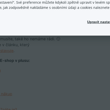
nastavení". Své preference můžete kdykoli zpětně upravit v levém 
ace, jak zodpovědně nakládáme s osobními údaji a cookies naleznet
y z e-commerce?
Upravit nasta
u a my vám budeme servírovat podobné informace až
musíte, také ho nemáme rádi. 🙂
 v článku, který
dstavuje
.
 E-shop v plusu:
u
i nákup
 Znáte je?