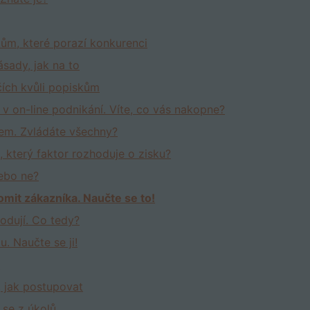
kům, které porazí konkurenci
ásady, jak na to
čích kvůli popiskům
u v on-line podnikání. Víte, co vás nakopne?
kem. Zvládáte všechny?
, který faktor rozhoduje o zisku?
nebo ne?
romit zákazníka. Naučte se to!
hodují. Co tedy?
u. Naučte se ji!
!
, jak postupovat
t se z úkolů