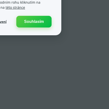
spodním rohu kliknutím na
e na
této stránce
Souhlasím
vení