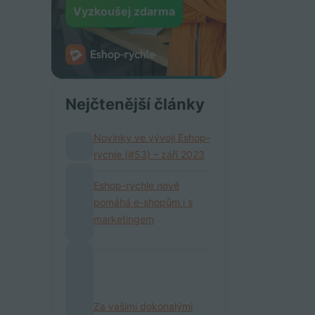
Vyzkoušej zdarma
Nejčtenější články
Novinky ve vývoji Eshop-
rychle (#53) – září 2023
Eshop-rychle nově
pomáhá e-shopům i s
marketingem
Za vašimi dokonalými