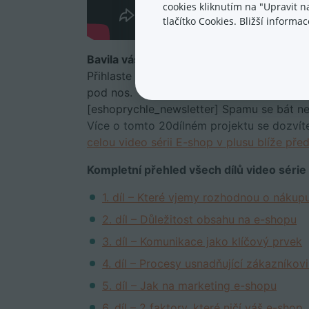
cookies kliknutím na "Upravit 
tlačítko Cookies. Bližší inform
Bavila vás video série a zajímají vás tip
Přihlaste se k odběru našeho newsletter
pod nos.
[eshoprychle_newsletter] Spamu se bát ne
Více o tomto 20dílném projektu se dozvíte
celou video sérii E-shop v plusu blíže pře
Kompletní přehled všech dílů video série
1. díl – Které vjemy rozhodnou o nákup
2. díl – Důležitost obsahu na e-shopu
3. díl – Komunikace jako klíčový prvek
4. díl – Procesy usnadňující zákazníkov
5. díl – Jak na marketing e-shopu
6. díl – 2 faktory, které ničí váš e-shop.