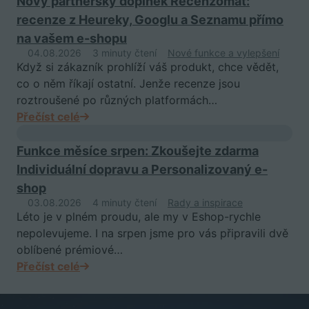
Nový partnerský doplněk Recenzomat:
recenze z Heureky, Googlu a Seznamu přímo
na vašem e-shopu
04.08.2026
3 minuty čtení
Nové funkce a vylepšení
Když si zákazník prohlíží váš produkt, chce vědět,
co o něm říkají ostatní. Jenže recenze jsou
roztroušené po různých platformách…
Přečíst celé
Funkce měsíce srpen: Zkoušejte zdarma
Individuální dopravu a Personalizovaný e-
shop
03.08.2026
4 minuty čtení
Rady a inspirace
Léto je v plném proudu, ale my v Eshop-rychle
nepolevujeme. I na srpen jsme pro vás připravili dvě
oblíbené prémiové…
Přečíst celé