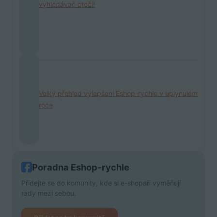
vyhledávač otočí!
Velký přehled vylepšení Eshop-rychle v uplynulém
roce
Poradna Eshop-rychle
Přidejte se do komunity, kde si e-shopaři vyměňují
rady mezi sebou.