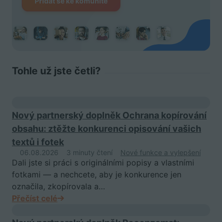
Přidat se ke komunitě
Tohle už jste četli?
Nový partnerský doplněk Ochrana kopírování
obsahu: ztěžte konkurenci opisování vašich
textů i fotek
06.08.2026
3 minuty čtení
Nové funkce a vylepšení
Dali jste si práci s originálními popisy a vlastními
fotkami — a nechcete, aby je konkurence jen
označila, zkopírovala a…
Přečíst celé