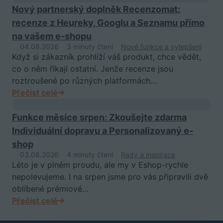
Nový partnerský doplněk Recenzomat:
recenze z Heureky, Googlu a Seznamu přímo
na vašem e-shopu
04.08.2026
3 minuty čtení
Nové funkce a vylepšení
Když si zákazník prohlíží váš produkt, chce vědět,
co o něm říkají ostatní. Jenže recenze jsou
roztroušené po různých platformách…
Přečíst celé
Funkce měsíce srpen: Zkoušejte zdarma
Individuální dopravu a Personalizovaný e-
shop
03.08.2026
4 minuty čtení
Rady a inspirace
Léto je v plném proudu, ale my v Eshop-rychle
nepolevujeme. I na srpen jsme pro vás připravili dvě
oblíbené prémiové…
Přečíst celé