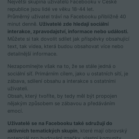
Největší skupina uživatelů Facebooku v České
republice jsou lidé ve věku 18-44 let.
Průměrný uživatel tráví na Facebooku přibližně 40
minut denně.
Uživatelé zde hledají sociální
interakce, zpravodajství, informace nebo události.
Můžete si tak dovolit sdílet jak příspěvky obsahující
text, tak videa, která budou obsahovat více nebo
detailnější informace.
Nezapomínejte však na to, že se stále jedná o
sociální síť. Primárním cílem, jako u ostatních sítí, je
zábava, sdílení obsahu a interakce s ostatními
uživateli.
Obsah, který tvoříte, by tedy měl být propojen
nějakým způsobem se zábavou a předáváním
emocí.
Uživatelé se na Facebooku také sdružují do
aktivních tematických skupin
, které mají obrovský
potenciál pro budování značky, vlastní komunity