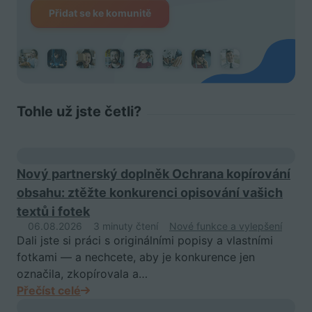
Přidat se ke komunitě
Tohle už jste četli?
Nový partnerský doplněk Ochrana kopírování
obsahu: ztěžte konkurenci opisování vašich
textů i fotek
06.08.2026
3 minuty čtení
Nové funkce a vylepšení
Dali jste si práci s originálními popisy a vlastními
fotkami — a nechcete, aby je konkurence jen
označila, zkopírovala a…
Přečíst celé