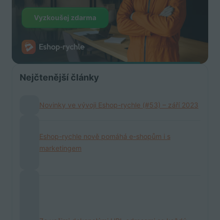
Vyzkoušej zdarma
Nejčtenější články
Novinky ve vývoji Eshop-rychle (#53) – září 2023
Eshop-rychle nově pomáhá e-shopům i s
marketingem