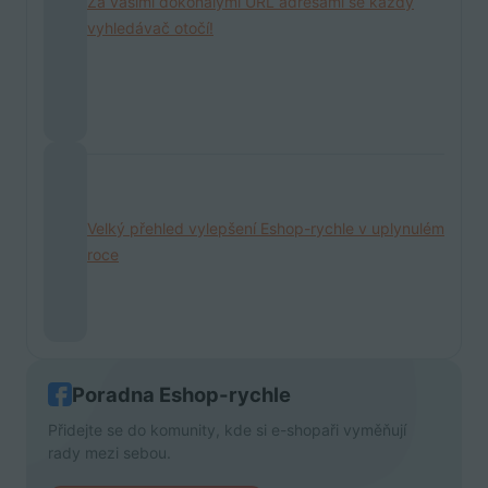
Za vašimi dokonalými URL adresami se každý
vyhledávač otočí!
Velký přehled vylepšení Eshop-rychle v uplynulém
roce
Poradna Eshop-rychle
Přidejte se do komunity, kde si e-shopaři vyměňují
rady mezi sebou.