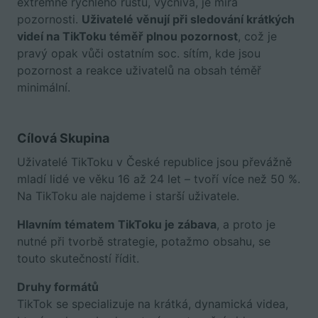
extrémně rychlého růstu, vyčnívá, je míra
pozornosti.
Uživatelé věnují při sledování krátkých
videí na TikToku téměř plnou pozornost
, což je
pravý opak vůči ostatním soc. sítím, kde jsou
pozornost a reakce uživatelů na obsah téměř
minimální.
Cílová Skupina
Uživatelé TikToku v České republice jsou převážně
mladí lidé ve věku 16 až 24 let – tvoří více než 50 %.
Na TikToku ale najdeme i starší uživatele.
Hlavním tématem TikToku je zábava
, a proto je
nutné při tvorbě strategie, potažmo obsahu, se
touto skutečností řídit.
Druhy formátů
TikTok se specializuje na krátká, dynamická videa,