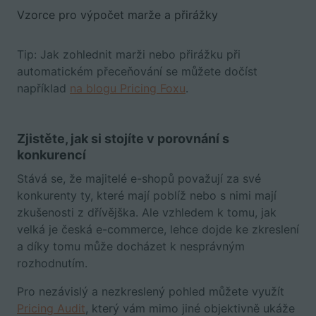
Vzorce pro výpočet marže a přirážky
Tip: Jak zohlednit marži nebo přirážku při
automatickém přeceňování se můžete dočíst
například
na blogu Pricing Foxu
.
Zjistěte, jak si stojíte v porovnání s
konkurencí
Stává se, že majitelé e-shopů považují za své
konkurenty ty, které mají poblíž nebo s nimi mají
zkušenosti z dřívějška. Ale vzhledem k tomu, jak
velká je česká e-commerce, lehce dojde ke zkreslení
a díky tomu může docházet k nesprávným
rozhodnutím.
Pro nezávislý a nezkreslený pohled můžete využít
Pricing Audit
, který vám mimo jiné objektivně ukáže