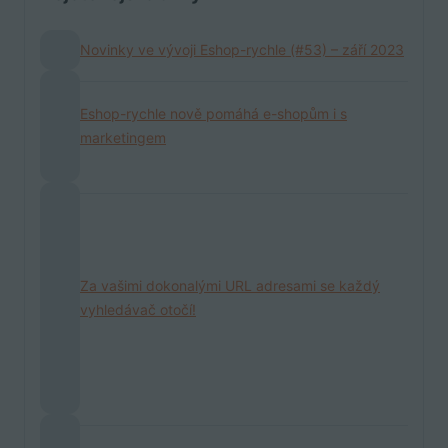
Novinky ve vývoji Eshop-rychle (#53) – září 2023
Eshop-rychle nově pomáhá e-shopům i s
marketingem
Za vašimi dokonalými URL adresami se každý
vyhledávač otočí!