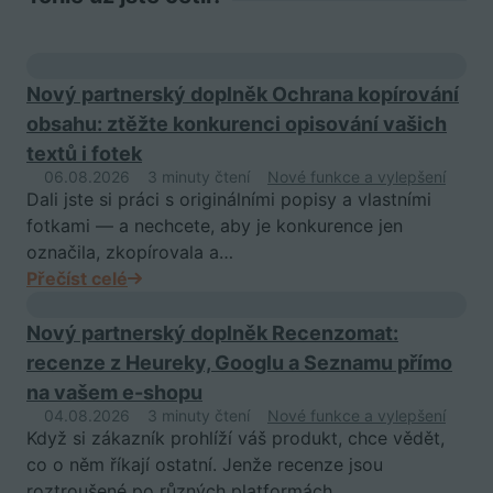
Nový partnerský doplněk Ochrana kopírování
obsahu: ztěžte konkurenci opisování vašich
textů i fotek
06.08.2026
3 minuty čtení
Nové funkce a vylepšení
Dali jste si práci s originálními popisy a vlastními
fotkami — a nechcete, aby je konkurence jen
označila, zkopírovala a…
Přečíst celé
Nový partnerský doplněk Recenzomat:
recenze z Heureky, Googlu a Seznamu přímo
na vašem e-shopu
04.08.2026
3 minuty čtení
Nové funkce a vylepšení
Když si zákazník prohlíží váš produkt, chce vědět,
co o něm říkají ostatní. Jenže recenze jsou
roztroušené po různých platformách…