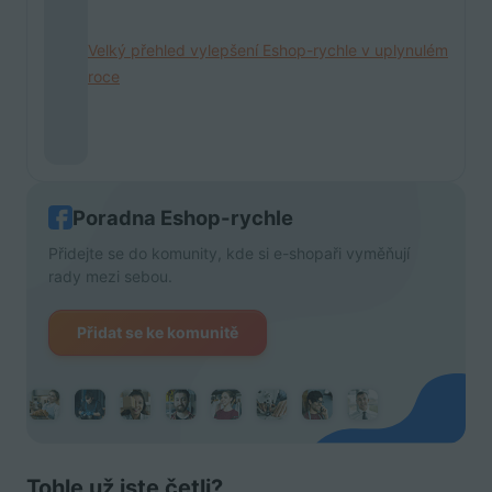
Velký přehled vylepšení Eshop-rychle v uplynulém
roce
Poradna Eshop-rychle
Přidejte se do komunity, kde si e-shopaři vyměňují
rady mezi sebou.
Přidat se ke komunitě
Tohle už jste četli?