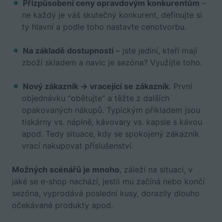
Přizpůsobení ceny opravdovým konkurentům
–
ne každý je váš skutečný konkurent, definujte si
ty hlavní a podle toho nastavte cenotvorbu.
Na základě dostupnosti
– jste jediní, kteří mají
zboží skladem a navíc je sezóna? Využijte toho.
Nový zákazník → vracející se zákazník
. První
objednávku “obětujte” a těžte z dalších
opakovaných nákupů. Typickým příkladem jsou
tiskárny vs. náplně, kávovary vs. kapsle s kávou
apod. Tedy situace, kdy se spokojený zákazník
vrací nakupovat příslušenství.
Možných scénářů je mnoho
, záleží na situaci, v
jaké se e-shop nachází, jestli mu začíná nebo končí
sezóna, vyprodává poslední kusy, dorazily dlouho
očekávané produkty apod.