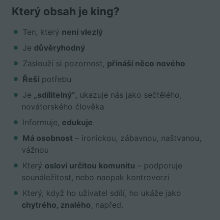
Který obsah je king?
Ten, který
není vlezlý
Je
důvěryhodný
Zaslouží si pozornost,
přináší něco nového
Řeší
potřebu
Je
„sdílitelný“
, ukazuje nás jako sečtělého,
novátorského člověka
Informuje,
edukuje
Má osobnost
– ironickou, zábavnou, naštvanou,
vážnou
Který
osloví určitou komunitu
– podporuje
sounáležitost, nebo naopak kontroverzi
Který, když ho uživatel sdílí, ho ukáže jako
chytrého, znalého
, napřed.