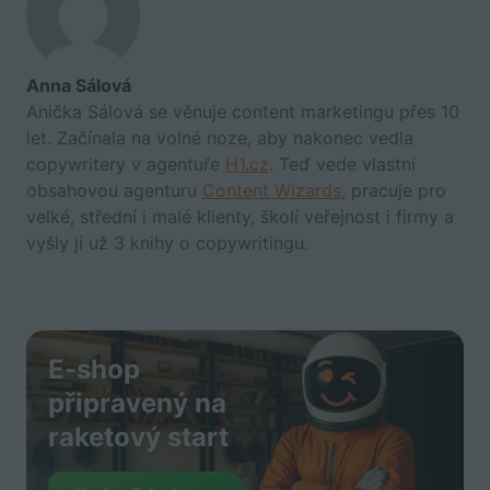
Anna Sálová
Anička Sálová se věnuje content marketingu přes 10
let. Začínala na volné noze, aby nakonec vedla
copywritery v agentuře
H1.cz
. Teď vede vlastní
obsahovou agenturu
Content Wizards
, pracuje pro
velké, střední i malé klienty, školí veřejnost i firmy a
vyšly jí už 3 knihy o copywritingu.
E-shop
připravený na
raketový start