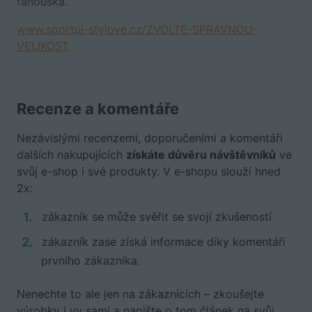
fanouška.
www.sportuj-stylove.cz/ZVOLTE-SPRAVNOU-
VELIKOST
Recenze a komentáře
Nezávislými recenzemi, doporučeními a komentáři
dalších nakupujících
získáte důvěru návštěvníků
ve
svůj e-shop i své produkty. V e-shopu slouží hned
2x:
zákazník se může svěřit se svojí zkušeností
zákazník zase získá informace díky komentáři
prvního zákazníka.
Nenechte to ale jen na zákaznících – zkoušejte
výrobky i vy sami a napište o tom článek na svůj