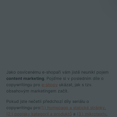
Jako osvícenému e-shopaři vám jistě neunikl pojem
content marketing
. Pojďme si v posledním díle o
copywritingu pro
e-shopy
ukázat, jak s tzv.
obsahovým marketingem začít.
Pokud jste nečetli předchozí díly seriálu o
copywritingu pro
(1.) homepage a statické stránky
,
(2.) popisky kategorií a produktů
a
(3.) mikrotexty
,