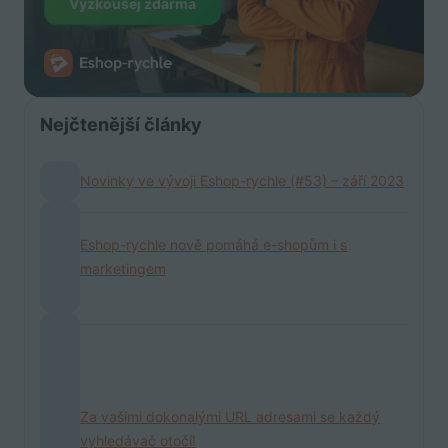
Vyzkoušej zdarma
Nejčtenější články
Novinky ve vývoji Eshop-rychle (#53) – září 2023
Eshop-rychle nově pomáhá e-shopům i s
marketingem
Za vašimi dokonalými URL adresami se každý
vyhledávač otočí!