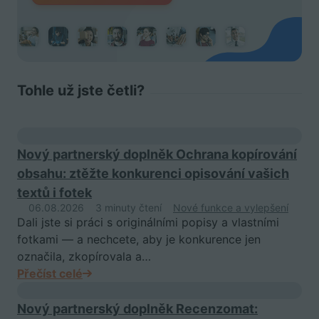
Tohle už jste četli?
Nový partnerský doplněk Ochrana kopírování
obsahu: ztěžte konkurenci opisování vašich
textů i fotek
06.08.2026
3 minuty čtení
Nové funkce a vylepšení
Dali jste si práci s originálními popisy a vlastními
fotkami — a nechcete, aby je konkurence jen
označila, zkopírovala a…
Přečíst celé
Nový partnerský doplněk Recenzomat: