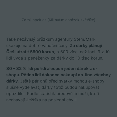
Zdroj: apek.cz (Kliknutím obrázek zvětšíte)
Také nezávislý průzkum agentury Stem/Mark
ukazuje na dobré vánoční časy.
Za dárky plánují
Češi utratit 5500 korun
, o 600 více, než loni. 9 z 10
lidí vydá z peněženky za dárky do 10 tisíc korun.
80 – 82 % lidí pořídí alespoň jeden dárek z e-
shopu. Pětina lidí dokonce nakoupí on-line všechny
dárky.
Ještě pár dnů před svátky mohou e-shopy
slušně vydělávat, dárky totiž budou nakupovat
opozdilci. Podle statistik především muži, kteří
nechávají Ježíška na poslední chvíli.