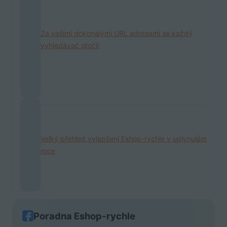
Za vašimi dokonalými URL adresami se každý
vyhledávač otočí!
Velký přehled vylepšení Eshop-rychle v uplynulém
roce
Poradna Eshop-rychle