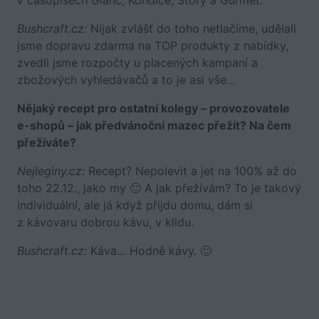
Bushcraft.cz:
Nijak zvlášť do toho netlačíme, udělali
jsme dopravu zdarma na TOP produkty z nabídky,
zvedli jsme rozpočty u placených kampaní a
zbožových vyhledávačů a to je asi vše…
Nějaký recept pro ostatní kolegy – provozovatele
e-shopů – jak předvánoční mazec přežít? Na čem
přežíváte?
Nejleginy.cz:
Recept? Nepolevit a jet na 100% až do
toho 22.12., jako my 🙂 A jak přežívám? To je takový
individuální, ale já když přijdu domu, dám si
z kávovaru dobrou kávu, v klidu.
Bushcraft.cz:
Káva… Hodně kávy. 🙂