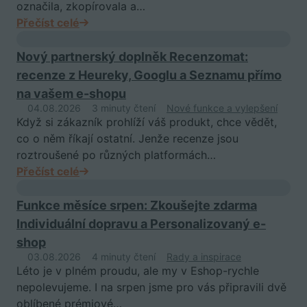
označila, zkopírovala a…
Přečíst celé
Nový partnerský doplněk Recenzomat:
recenze z Heureky, Googlu a Seznamu přímo
na vašem e-shopu
04.08.2026
3 minuty čtení
Nové funkce a vylepšení
Když si zákazník prohlíží váš produkt, chce vědět,
co o něm říkají ostatní. Jenže recenze jsou
roztroušené po různých platformách…
Přečíst celé
Funkce měsíce srpen: Zkoušejte zdarma
Individuální dopravu a Personalizovaný e-
shop
03.08.2026
4 minuty čtení
Rady a inspirace
Léto je v plném proudu, ale my v Eshop-rychle
nepolevujeme. I na srpen jsme pro vás připravili dvě
oblíbené prémiové…