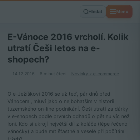
Hledat
Menu
E-Vánoce 2016 vrcholí. Kolik
utratí Češi letos na e-
shopech?
14.12.2016
6 minut čtení
Novinky z e-commerce
O e-Ježíškovi 2016 se už teď, pár dnů před
Vánocemi, mluví jako o nejbohatším v historii
tuzemského on-line podnikání. Češi utratí za dárky
v e-shopech podle prvních odhadů o pětinu víc než
loni. Kdo si ukrojí největší díl z koláče (lépe řečeno
vánočky) a bude mít šťastné a veselé při počítání
tržeb?