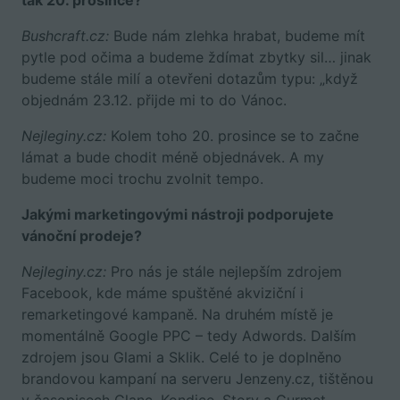
Bushcraft.cz:
Bude nám zlehka hrabat, budeme mít
pytle pod očima a budeme ždímat zbytky sil… jinak
budeme stále milí a otevřeni dotazům typu: „když
objednám 23.12. přijde mi to do Vánoc.
Nejleginy.cz:
Kolem toho 20. prosince se to začne
lámat a bude chodit méně objednávek. A my
budeme moci trochu zvolnit tempo.
Jakými marketingovými nástroji podporujete
vánoční prodeje?
Nejleginy.cz:
Pro nás je stále nejlepším zdrojem
Facebook, kde máme spuštěné akviziční i
remarketingové kampaně. Na druhém místě je
momentálně Google PPC – tedy Adwords. Dalším
zdrojem jsou Glami a Sklik. Celé to je doplněno
brandovou kampaní na serveru Jenzeny.cz, tištěnou
v časopisech Glanc, Kondice, Story a Gurmet.