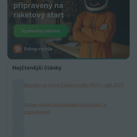
připravený na
raketový start
Vyzkoušej zdarma
Nejčtenější články
Novinky ve vývoji Eshop-rychle (#53) – září 2023
Eshop-rychle nově pomáhá e-shopům i s
marketingem