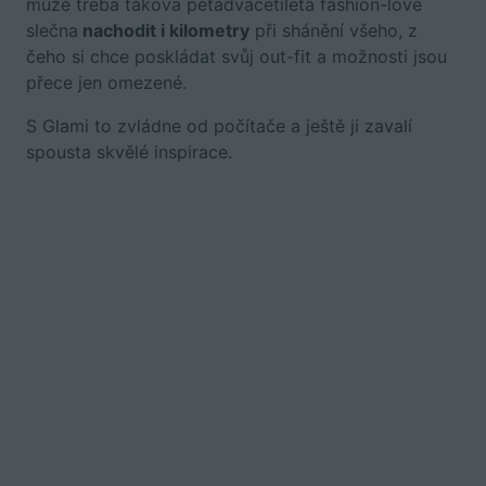
může třeba taková pětadvacetiletá fashion-love
slečna
nachodit i kilometry
při shánění všeho, z
čeho si chce poskládat svůj out-fit a možnosti jsou
přece jen omezené.
S Glami to zvládne od počítače a ještě ji zavalí
spousta skvělé inspirace.