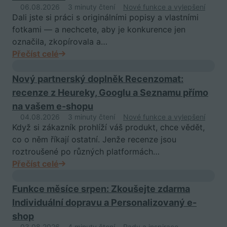
06.08.2026
3 minuty čtení
Nové funkce a vylepšení
Dali jste si práci s originálními popisy a vlastními
fotkami — a nechcete, aby je konkurence jen
označila, zkopírovala a…
Přečíst celé
Nový partnerský doplněk Recenzomat:
recenze z Heureky, Googlu a Seznamu přímo
na vašem e-shopu
04.08.2026
3 minuty čtení
Nové funkce a vylepšení
Když si zákazník prohlíží váš produkt, chce vědět,
co o něm říkají ostatní. Jenže recenze jsou
roztroušené po různých platformách…
Přečíst celé
Funkce měsíce srpen: Zkoušejte zdarma
Individuální dopravu a Personalizovaný e-
shop
03.08.2026
4 minuty čtení
Rady a inspirace