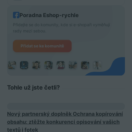
Poradna Eshop-rychle
Přidejte se do komunity, kde si e-shopaři vyměňují
rady mezi sebou.
Přidat se ke komunitě
Tohle už jste četli?
Nový partnerský doplněk Ochrana kopírování
obsahu: ztěžte konkurenci opisování vašich
textů i fotek