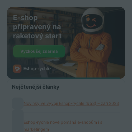
E-shop
připravený na
raketový start
Vyzkoušej zdarma
Nejčtenější články
Novinky ve vývoji Eshop-rychle (#53) – září 2023
Eshop-rychle nově pomáhá e-shopům i s
marketingem