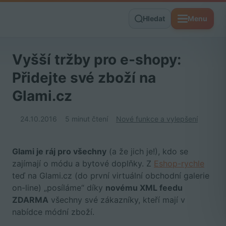
Hledat
Menu
Vyšší tržby pro e-shopy:
Přidejte své zboží na
Glami.cz
24.10.2016
5 minut čtení
Nové funkce a vylepšení
Glami je ráj pro všechny
(a že jich je!), kdo se
zajímají o módu a bytové doplňky. Z
Eshop-rychle
teď na Glami.cz (do první virtuální obchodní galerie
on-line) „posíláme“ díky
novému XML feedu
ZDARMA
všechny své zákazníky, kteří mají v
nabídce módní zboží.