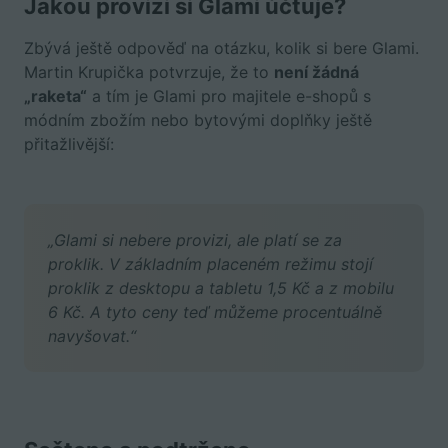
Jakou provizi si Glami účtuje?
Zbývá ještě odpověď na otázku, kolik si bere Glami.
Martin Krupička potvrzuje, že to
není žádná
„raketa“
a tím je Glami pro majitele e-shopů s
módním zbožím nebo bytovými doplňky ještě
přitažlivější:
„Glami si nebere provizi, ale platí se za
proklik. V základním placeném režimu stojí
proklik z desktopu a tabletu 1,5 Kč a z mobilu
6 Kč. A tyto ceny teď můžeme procentuálně
navyšovat.“