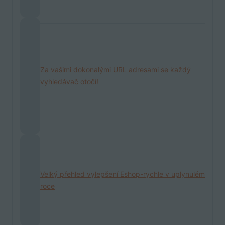
Za vašimi dokonalými URL adresami se každý
vyhledávač otočí!
Velký přehled vylepšení Eshop-rychle v uplynulém
roce