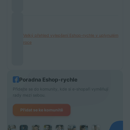
Velký přehled vylepšení Eshop-rychle v uplynulém
roce
Poradna Eshop-rychle
Přidejte se do komunity, kde si e-shopaři vyměňují
rady mezi sebou.
Přidat se ke komunitě