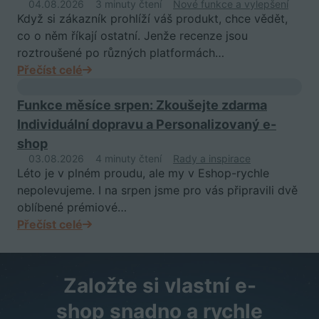
04.08.2026
3 minuty čtení
Nové funkce a vylepšení
Když si zákazník prohlíží váš produkt, chce vědět,
co o něm říkají ostatní. Jenže recenze jsou
roztroušené po různých platformách…
Přečíst celé
Funkce měsíce srpen: Zkoušejte zdarma
Individuální dopravu a Personalizovaný e-
shop
03.08.2026
4 minuty čtení
Rady a inspirace
Léto je v plném proudu, ale my v Eshop-rychle
nepolevujeme. I na srpen jsme pro vás připravili dvě
oblíbené prémiové…
Přečíst celé
Založte si vlastní e-
shop snadno a rychle