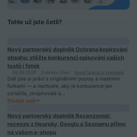
Tohle už jste četli?
Nový partnerský doplněk Ochrana kopírování
obsahu: ztěžte konkurenci opisování vašich
textů i fotek
06.08.2026
3 minuty čtení
Nové funkce a vylepšení
Dali jste si práci s originálními popisy a vlastními
fotkami — a nechcete, aby je konkurence jen
označila, zkopírovala a…
Přečíst celé
Nový partnerský doplněk Recenzomat:
recenze z Heureky, Googlu a Seznamu přímo
na vašem e-shopu