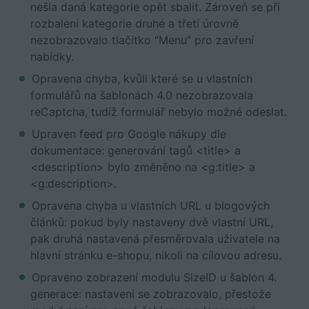
nešla daná kategorie opět sbalit. Zároveň se při
rozbalení kategorie druhé a třetí úrovně
nezobrazovalo tlačítko “Menu” pro zavření
nabídky.
Opravena chyba, kvůli které se u vlastních
formulářů na šablonách 4.0 nezobrazovala
reCaptcha, tudíž formulář nebylo možné odeslat.
Upraven feed pro Google nákupy dle
dokumentace: generování tagů <title> a
<description> bylo změněno na <g:title> a
<g:description>.
Opravena chyba u vlastních URL u blogových
článků: pokud byly nastaveny dvě vlastní URL,
pak druhá nastavená přesměrovala uživatele na
hlavní stránku e-shopu, nikoli na cílovou adresu.
Opraveno zobrazení modulu SizeID u šablon 4.
generace: nastavení se zobrazovalo, přestože