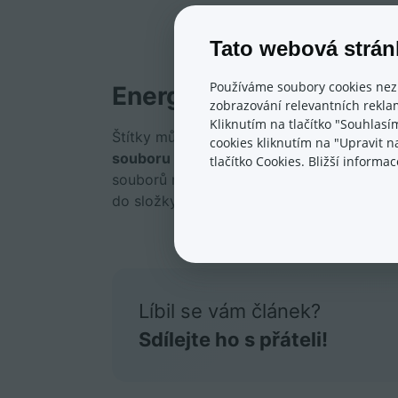
Tato webová strán
Používáme soubory cookies nez
Energetické štítky a h
zobrazování relevantních reklam
Kliknutím na tlačítko "Souhlasí
Štítky můžete vkládat nejen jednotlivě v k
cookies kliknutím na "Upravit 
souboru CSV a XML či systémový hromadn
tlačítko Cookies. Bližší inform
souborů můžete vložit buď URL adresu so
do složky foto
s
a ve sloupci pro štítek pa
Líbil se vám článek?
Sdílejte ho s přáteli!