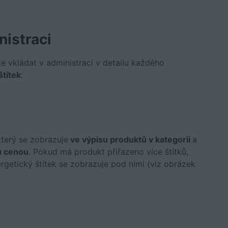
nistraci
te vkládat v administraci v detailu každého
štítek
:
který se zobrazuje
ve výpisu produktů v kategorii
a
u cenou
. Pokud má produkt přiřazeno více štítků,
ergetický štítek se zobrazuje pod nimi (viz obrázek