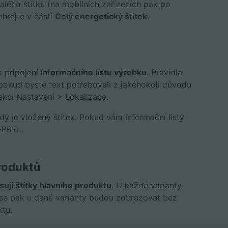
alého štítku (na mobilních zařízeních pak po
ahrajte v části
Celý energetický štítek
.
 připojení
Informačního listu výrobku
. Pravidla
 pokud byste text potřebovali z jakéhokoli důvodu
ekci Nastavení > Lokalizace.
 kdy je vložený štítek. Pokud vám informační listy
 EPREL.
produktů
ují štítky hlavního produktu
. U každé varianty
é se pak u dané varianty budou zobrazovat bez
ktu.