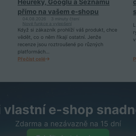
Heureky, Googlu a Seznamu
přímo na vašem e-shopu
04.08.2026
3 minuty čtení
Nové funkce a vylepšení
L
Když si zákazník prohlíží váš produkt, chce
r
vědět, co o něm říkají ostatní. Jenže
v
recenze jsou roztroušené po různých
platformách…
Přečíst celé
P
i vlastní e-shop snadn
Zdarma a nezávazně na 15 dní