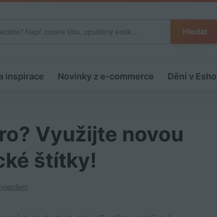
Hledat
a inspirace
Novinky z e-commerce
Dění v Esho
ro? Využijte novou
ké štítky!
vylepšení