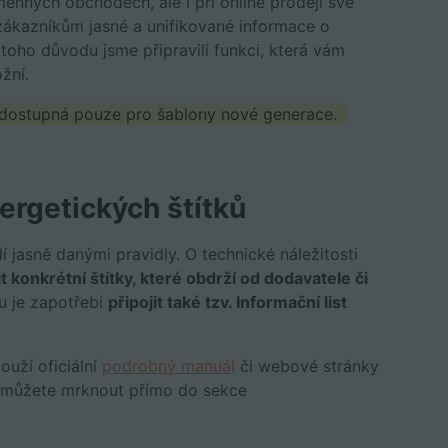
menných obchodech, ale i při online prodeji své
 zákazníkům jasné a unifikované informace o
 toho důvodu jsme připravili funkci, která vám
žní.
e dostupná pouze pro šablony nové generace.
nergetických štítků
dí jasně danými pravidly. O technické náležitosti
t konkrétní štítky, které obdrží od dodavatele či
 je zapotřebí
připojit také tzv. Informační list
uží oficiální
podrobný manuál
či webové stránky
í můžete mrknout přímo do sekce