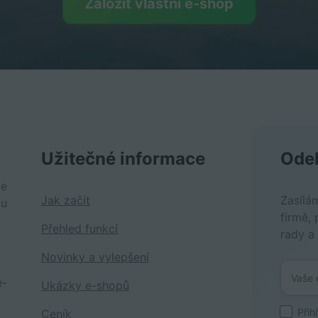
Založit vlastní e-shop
Užitečné informace
Odeb
je
Jak začít
Zasílá
tu
firmě, 
Přehled funkcí
rady a
Novinky a vylepšení
e-
Ukázky e-shopů
Přih
Ceník