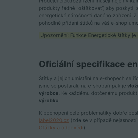
Prodejci elektrozařízení musejí nejen v ka
produkty řádně “oštítkovat”, aby poskytli
energetické náročnosti daného zařízení. Z
pohodlné přidání štítků na váš e-shop umo
Upozornění: Funkce Energetické štítky j
Oficiální specifikace e
Štítky a jejich umístění na e-shopech se ří
jsme se postarali, na e-shopaři pak je
vloži
výrobce
. Ke každému dotčenému produktu
výrobku
.
K pochopení celé problematiky dobře poslo
label2020.cz
(zde se v případě nejasnost
Otázky a odpovědi
).