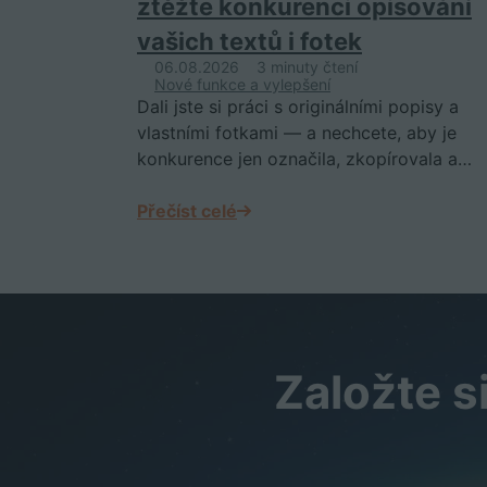
ztěžte konkurenci opisování
vašich textů i fotek
06.08.2026
3 minuty čtení
Nové funkce a vylepšení
Dali jste si práci s originálními popisy a
vlastními fotkami — a nechcete, aby je
konkurence jen označila, zkopírovala a…
Přečíst celé
Založte s