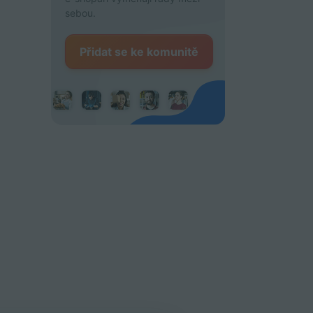
sebou.
Přidat se ke komunitě