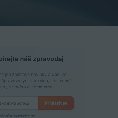
írejte náš zpravodaj
me jen zajímavé novinky o dění ve
připravovaných funkcích, ale i cenné
 tipy ze světa e-commerce.
Přihlásit se
lášením souhlasíte se