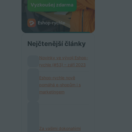
Vyzkoušej zdarma
Nejčtenější články
Novinky ve vývoji Eshop-
rychle (#53) – září 2023
Eshop-rychle nově
pomáhá e-shopům i s
marketingem
Za vašimi dokonalými