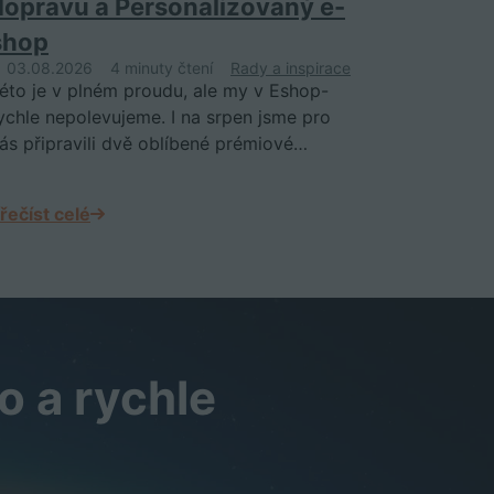
dopravu a Personalizovaný e-
shop
03.08.2026
4 minuty čtení
Rady a inspirace
éto je v plném proudu, ale my v Eshop-
ychle nepolevujeme. I na srpen jsme pro
ás připravili dvě oblíbené prémiové…
řečíst celé
o a rychle