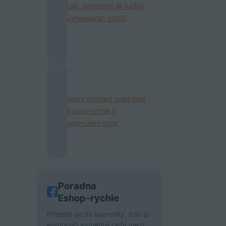
URL adresami se každý
vyhledávač otočí!
Velký přehled vylepšení
Eshop-rychle v
uplynulém roce
Poradna
Eshop-rychle
Přidejte se do komunity, kde si
e-shopaři vyměňují rady mezi