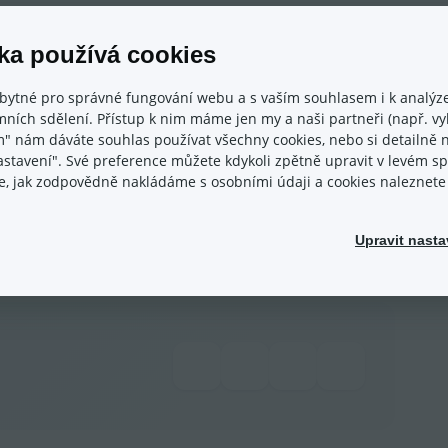
ka používá cookies
bytné pro správné fungování webu a s vaším souhlasem i k analýze
romadný import
ních sdělení. Přístup k nim máme jen my a naši partneři (např. vyh
m" nám dáváte souhlas používat všechny cookies, nebo si detailně n
artě produktu, ale i
přes univerzální import pomocí
nastavení". Své preference můžete kdykoli zpětně upravit v levém 
ý import produktů a variant
. Do importních
ace, jak zodpovědně nakládáme s osobními údaji a cookies naleznet
uboru, nebo tyto nahrát přes souborový manažer
k vložit jen název souboru včetně jeho koncovky.
Upravit nasta