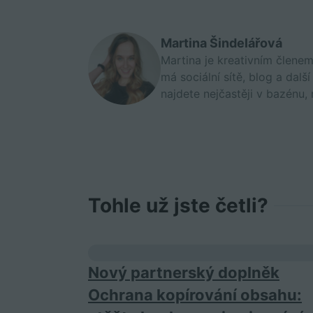
Martina Šindelářová
Martina je kreativním člene
má sociální sítě, blog a dalš
najdete nejčastěji v bazénu, 
Tohle už jste četli?
Nový partnerský doplněk
Ochrana kopírování obsahu: