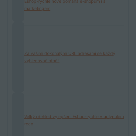
Eshop-rychle nově pomáhá e-shopům i s
marketingem
Za vašimi dokonalými URL adresami se každý
vyhledávač otočí!
Velký přehled vylepšení Eshop-rychle v uplynulém
roce