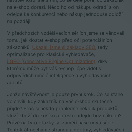
návštěvností, ale s tím, co se děje poté, co zákazník
na e-shop dorazí. Něco ho od nákupu odradí a on
odejde ke konkurenci nebo nákup jednoduše odloží
na později.
V předchozích vzdělávacích sériích jsme se věnovali
tomu, jak dostat e-shop před oči potenciálních
zákazníků.
Ukázali jsme si základy SEO
, tedy
optimalizace pro klasické vyhledávače,
i GEO (Generative Engine Optimization)
, díky
kterému může být váš e-shop lépe vidět v
odpovědích umělé inteligence a vyhledávacích
agentů.
Jenže návštěvnost je pouze první krok. Co se stane
ve chvíli, kdy zákazník na váš e-shop skutečně
přijde? Proč si někdo prohlédne několik produktů,
vloží zboží do košíku a přesto odejde bez nákupu?
Právě na tyto otázky se zaměří naše nová série.
Tentokrát necháme stranou algoritmy, vyhledávače i