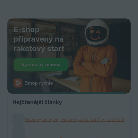
E-shop
připravený na
raketový start
Vyzkoušej zdarma
Nejčtenější články
Novinky ve vývoji Eshop-rychle (#53) – září 2023