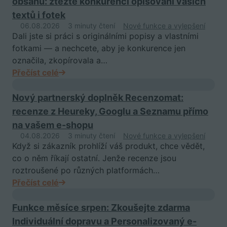
obsahu: ztěžte konkurenci opisování vašich
textů i fotek
06.08.2026
3 minuty čtení
Nové funkce a vylepšení
Dali jste si práci s originálními popisy a vlastními
fotkami — a nechcete, aby je konkurence jen
označila, zkopírovala a…
Přečíst celé
Nový partnerský doplněk Recenzomat:
recenze z Heureky, Googlu a Seznamu přímo
na vašem e-shopu
04.08.2026
3 minuty čtení
Nové funkce a vylepšení
Když si zákazník prohlíží váš produkt, chce vědět,
co o něm říkají ostatní. Jenže recenze jsou
roztroušené po různých platformách…
Přečíst celé
Funkce měsíce srpen: Zkoušejte zdarma
Individuální dopravu a Personalizovaný e-