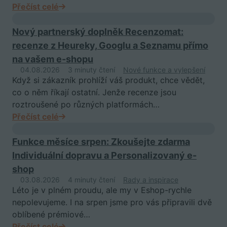
Přečíst celé
Nový partnerský doplněk Recenzomat:
recenze z Heureky, Googlu a Seznamu přímo
na vašem e-shopu
04.08.2026
3 minuty čtení
Nové funkce a vylepšení
Když si zákazník prohlíží váš produkt, chce vědět,
co o něm říkají ostatní. Jenže recenze jsou
roztroušené po různých platformách…
Přečíst celé
Funkce měsíce srpen: Zkoušejte zdarma
Individuální dopravu a Personalizovaný e-
shop
03.08.2026
4 minuty čtení
Rady a inspirace
Léto je v plném proudu, ale my v Eshop-rychle
nepolevujeme. I na srpen jsme pro vás připravili dvě
oblíbené prémiové…
Přečíst celé