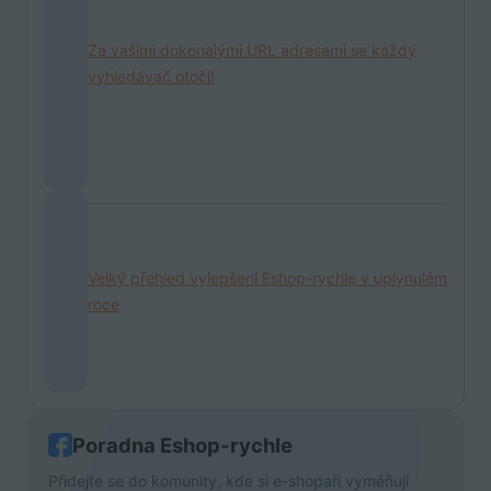
Za vašimi dokonalými URL adresami se každý
vyhledávač otočí!
Velký přehled vylepšení Eshop-rychle v uplynulém
roce
Poradna Eshop-rychle
Přidejte se do komunity, kde si e-shopaři vyměňují