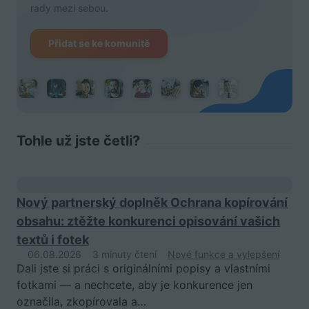
rady mezi sebou.
Přidat se ke komunitě
Tohle už jste četli?
Nový partnerský doplněk Ochrana kopírování
obsahu: ztěžte konkurenci opisování vašich
textů i fotek
06.08.2026
3 minuty čtení
Nové funkce a vylepšení
Dali jste si práci s originálními popisy a vlastními
fotkami — a nechcete, aby je konkurence jen
označila, zkopírovala a…