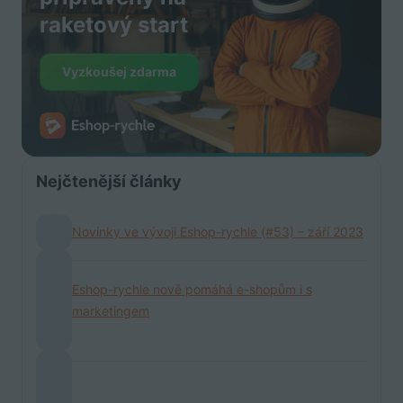
raketový start
Vyzkoušej zdarma
Nejčtenější články
Novinky ve vývoji Eshop-rychle (#53) – září 2023
Eshop-rychle nově pomáhá e-shopům i s
marketingem