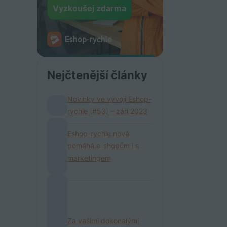
Vyzkoušej zdarma
Nejčtenější články
Novinky ve vývoji Eshop-
rychle (#53) – září 2023
Eshop-rychle nově
pomáhá e-shopům i s
marketingem
Za vašimi dokonalými