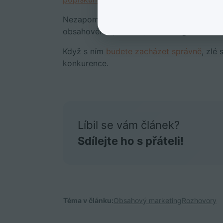
Nezapomeňte, že blog je „jen“ jedním z mn
obsahového (content) marketingu.
Když s ním
budete zacházet správně
, zlé
konkurence.
Líbil se vám článek?
Sdílejte ho s přáteli!
Téma v článku:
Obsahový marketing
Rozhovory