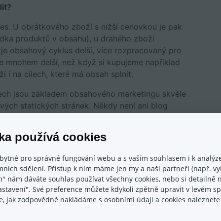
it?
ces. U obrátkového zboží s nižší cenovkou je pak
ídka produktů v obsahu), u drahého zboží
) je obsahový cyklus delší, více rozpracovaný pro
je mnohem delší, než když si kupujeme například
 i na cílech, které má obsah splnit.
adech jsou základem obsahového marketingu skvěle
vých statických stránek. Někdy není ani blog
háme spoustu e-shopům, kteří pracují především
guje.
ka používá cookies
t rozhovoru
s Josefem Řezníčkem.
bytné pro správné fungování webu a s vaším souhlasem i k analýze
ních sdělení. Přístup k nim máme jen my a naši partneři (např. vyh
m" nám dáváte souhlas používat všechny cookies, nebo si detailně n
nastavení". Své preference můžete kdykoli zpětně upravit v levém 
ace, jak zodpovědně nakládáme s osobními údaji a cookies naleznet
mi odborníky
, například zmiňovaným
-shop v plusu pro změnu Dan Višňák.