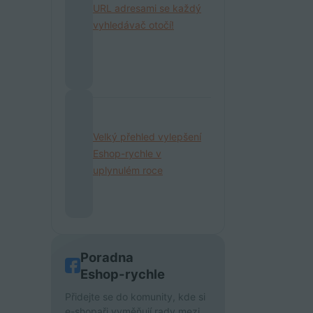
URL adresami se každý
vyhledávač otočí!
Velký přehled vylepšení
Eshop-rychle v
uplynulém roce
Poradna
Eshop-rychle
Přidejte se do komunity, kde si
e-shopaři vyměňují rady mezi