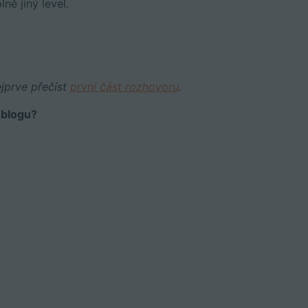
ě jiný level.
ejprve přečíst
první část rozhovoru
.
 blogu?