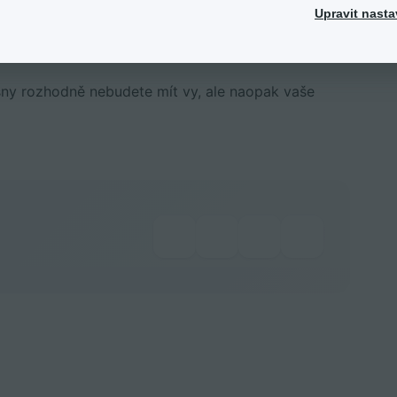
Upravit nasta
oha puzzle dílků, ze kterých se skládá strategie
 sny rozhodně nebudete mít vy, ale naopak vaše