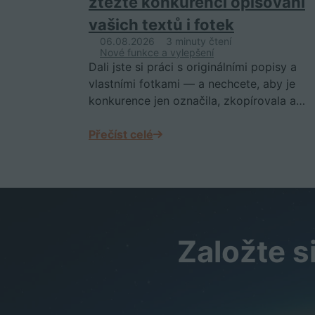
ztěžte konkurenci opisování
vašich textů i fotek
06.08.2026
3 minuty čtení
Nové funkce a vylepšení
Dali jste si práci s originálními popisy a
vlastními fotkami — a nechcete, aby je
konkurence jen označila, zkopírovala a…
Přečíst celé
Založte s