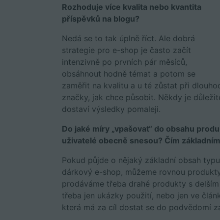
Rozhoduje více kvalita nebo kvantita
příspěvků na blogu?
Nedá se to tak úplně říct. Ale dobrá
strategie pro e-shop je často začít
intenzivně po prvních pár měsíců,
obsáhnout hodně témat a potom se
zaměřit na kvalitu a u té zůstat při dlouhod
značky, jak chce působit. Někdy je důležit
dostaví výsledky pomaleji.
Do jaké míry „vpašovat“ do obsahu produk
uživatelé obecně snesou? Čím základním 
Pokud půjde o nějaký základní obsah typu
dárkový e-shop, můžeme rovnou produkty 
prodáváme třeba drahé produkty s delším 
třeba jen ukázky použití, nebo jen ve člán
která má za cíl dostat se do podvědomí z