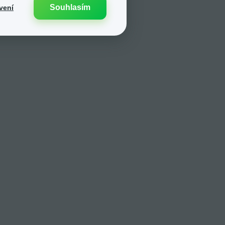
Souhlasím
vení