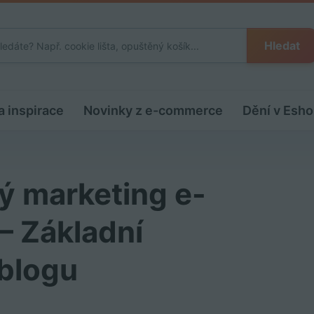
Hledat
a inspirace
Novinky z e-commerce
Dění v Esho
ý marketing e-
 – Základní
 blogu