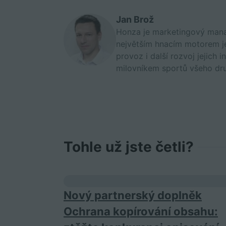
Jan Brož
Honza je marketingový manag
největším hnacím motorem j
provoz i další rozvoj jejic
milovníkem sportů všeho dru
Tohle už jste četli?
Nový partnerský doplněk
Ochrana kopírování obsahu: