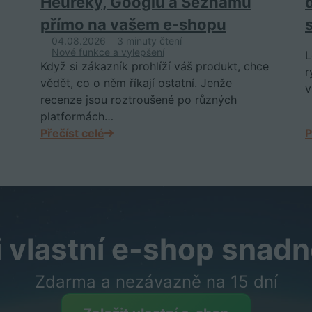
Heureky, Googlu a Seznamu
přímo na vašem e-shopu
04.08.2026
3 minuty čtení
Nové funkce a vylepšení
L
Když si zákazník prohlíží váš produkt, chce
r
vědět, co o něm říkají ostatní. Jenže
v
recenze jsou roztroušené po různých
platformách…
Přečíst celé
P
i vlastní e-shop snadn
Zdarma a nezávazně na 15 dní