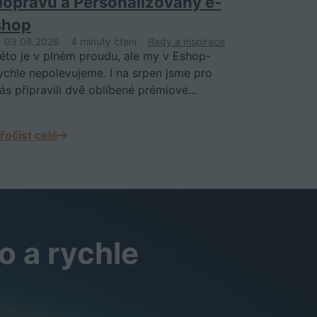
dopravu a Personalizovaný e-
shop
03.08.2026
4 minuty čtení
Rady a inspirace
éto je v plném proudu, ale my v Eshop-
ychle nepolevujeme. I na srpen jsme pro
ás připravili dvě oblíbené prémiové…
řečíst celé
o a rychle