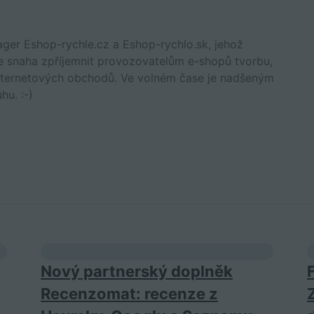
er Eshop-rychle.cz a Eshop-rychlo.sk, jehož
e snaha zpříjemnit provozovatelům e-shopů tvorbu,
h internetových obchodů. Ve volném čase je nadšeným
hu. :-)
Nový partnerský doplněk
Recenzomat: recenze z