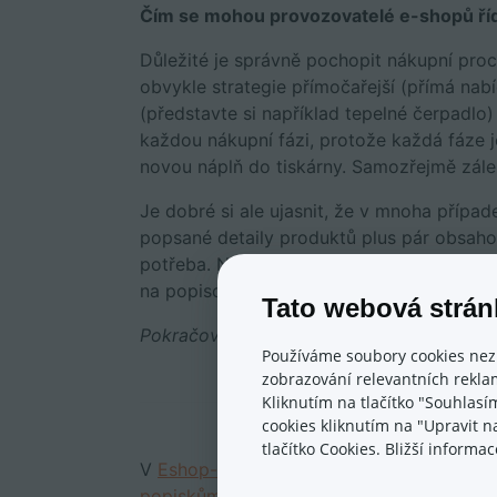
Čím se mohou provozovatelé e-shopů říd
Důležité je správně pochopit nákupní pro
obvykle strategie přímočařejší (přímá nab
(představte si například tepelné čerpadlo
každou nákupní fázi, protože každá fáze 
novou náplň do tiskárny. Samozřejmě záleží
Je dobré si ale ujasnit, že v mnoha příp
popsané detaily produktů plus pár obsaho
potřeba. Například na
CopyVčelka.cz
pomá
na popiscích produktů, a skvěle jim to fun
Tato webová strán
Pokračovat můžete závěrečnou,
třetí čás
Používáme soubory cookies nez
zobrazování relevantních reklam
Kliknutím na tlačítko "Souhlasí
cookies kliknutím na "Upravit 
tlačítko Cookies. Bližší inform
V
Eshop-rychle
spolupracujeme s přední
popiskům se do detailu věnuje
v seriálu E