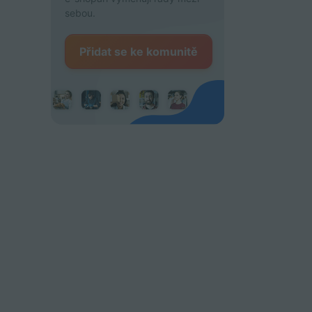
sebou.
Přidat se ke komunitě