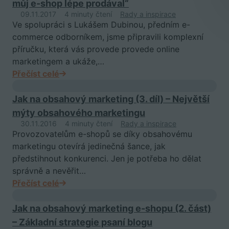
můj e-shop lépe prodával“
09.11.2017
4 minuty čtení
Rady a inspirace
Ve spolupráci s Lukášem Dubinou, předním e-
commerce odborníkem, jsme připravili komplexní
příručku, která vás provede provede online
marketingem a ukáže,…
Přečíst celé
Jak na obsahový marketing (3. díl) – Největší
mýty obsahového marketingu
30.11.2016
4 minuty čtení
Rady a inspirace
Provozovatelům e-shopů se díky obsahovému
marketingu otevírá jedinečná šance, jak
předstihnout konkurenci. Jen je potřeba ho dělat
správně a nevěřit…
Přečíst celé
Jak na obsahový marketing e-shopu (2. část)
– Základní strategie psaní blogu