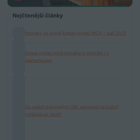
Nejčtenější články
Novinky ve vývoji Eshop-rychle (#53) – září 2023
Eshop-rychle nově pomáhá e-shopům i s
marketingem
Za vašimi dokonalými URL adresami se každý
vyhledávač otočí!