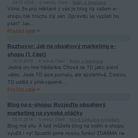
24.11.2016
4 minuty čtení
Rady a inspirace
Víme, že pro některé z vás je blog na vašem e-
shopu tak trochu zlý sen. Opravdu se vyplatí ho
psát? Jak…
Přečíst celé
Rozhovor: Jak na obsahový marketing e-
shopu (1. část)
16.11.2016
8 minut čtení
Rady a inspirace
Jedna on-line hádanka: Chová se TO jako parní
válec. Jede TO sice pomalu, ale spolehlivě. Cestou
TO udělá z překvapené…
Přečíst celé
Blog na e-shopu: Rozjeďte obsahový
marketing na vysoké otáčky
10.11.2016
5 minut čtení
Nové funkce a vylepšení
Blog má sílu. A teď můžete blog na svém e-shopu
využít i vy! Spustili jsme novou funkci ZDARMA na