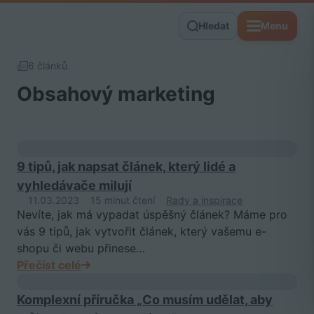
Hledat
Menu
6 článků
Obsahový marketing
9 tipů, jak napsat článek, který lidé a
vyhledávače milují
11.03.2023
15 minut čtení
Rady a inspirace
Nevíte, jak má vypadat úspěšný článek? Máme pro
vás 9 tipů, jak vytvořit článek, který vašemu e-
shopu či webu přinese…
Přečíst celé
Komplexní příručka „Co musím udělat, aby