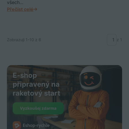
všech…
Přečíst celé
Zobrazuji
1-10
z 6
z 1
E-shop
připravený na
raketový start
Vyzkoušej zdarma