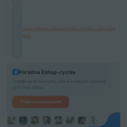
Velký přehled vylepšení Eshop-rychle v uplynulém
roce
Poradna Eshop-rychle
Přidejte se do komunity, kde si e-shopaři vyměňují
rady mezi sebou.
Přidat se ke komunitě