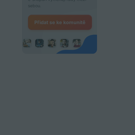
sebou.
Přidat se ke komunitě