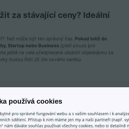
it za stávající ceny? Ideální
rif? Teď může být ten správný čas.
Pokud totiž do
obby, Startup nebo Business
(platí pouze pro
hnete ještě na celé předplacené období objednávku za
vky budou řídit již dle nového ceníku.
ále posouvá
ka používá cookies
ovali na vylepšeních a nových funkcích, abyste měli
bytné pro správné fungování webu a s vaším souhlasem i k analýze
ních sdělení. Přístup k nim máme jen my a naši partneři (např. vyh
online podnikání, a zároveň je mnoho novinek, které
m" nám dáváte souhlas používat všechny cookies, nebo si detailně n
aké těch, na které se vzápětí chystají. Zde je výběr