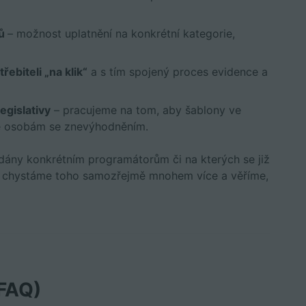
nů
– možnost uplatnění na konkrétní kategorie,
biteli „na klik“
a s tím spojený proces evidence a
egislativy
– pracujeme na tom, aby šablony ve
é osobám se znevýhodněním.
zadány konkrétním programátorům či na kterých se již
ání; chystáme toho samozřejmě mnohem více a věříme,
(FAQ)