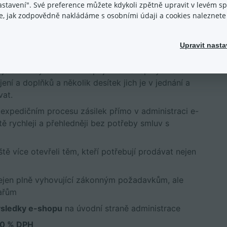
nastavení". Své preference můžete kdykoli zpětně upravit v levém 
ace, jak zodpovědně nakládáme s osobními údaji a cookies naleznet
ákladnému přesunu celého systému včetně všech
icím do zabezpečení jsme dosáhli extrémního
Upravit nasta
 v ta nejexponovanější období.
e a služby efektivně napojili na Eshop-rychle. Již
ení a doplňků a několik desítek jich je v jednání a
vat.
expedičním procesu zásilek přímo v administraci e-
ě rychleji a přehledněji bez potřeby smluv s
tě více otevřeli těm, kteří potřebují prodávat nejen
e nejen plně vyhovující zákonným požadavkům, ale
pařům
ýsledky e-shopu
na úvodní straně administrace
 0 % DPH