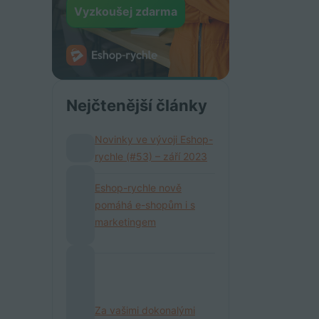
Vyzkoušej zdarma
Nejčtenější články
Novinky ve vývoji Eshop-
rychle (#53) – září 2023
Eshop-rychle nově
pomáhá e-shopům i s
marketingem
Za vašimi dokonalými