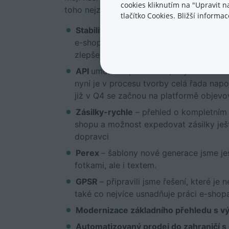
cookies kliknutím na "Upravit 
toho nejzajímavějšího:
tlačítko Cookies. Bližší inform
Stabilita e-shopů
– díky náročnému a n
e-shopů do nového datacentra a invest
zlepšení dostupnosti a stability, a to i
API
umožnilo partnerům, aby své nástroj
nyní je v procesu tvorby celá řada napoj
již v Q4 se začnou na platformě objevo
Zásilky-rychle
– přehled o kompletním 
shopu a možnost expedovat zásilky ješt
dopravci
Perex
– šablony nové generace jsme ješ
fotkami, ale i textem.
GPSR
– připravili jsme řešení, které j
také co nejvíce usnadňuje práci e-sho
Modernizace základního přehledu s v
Automatizovaný prodej do zahraničí s