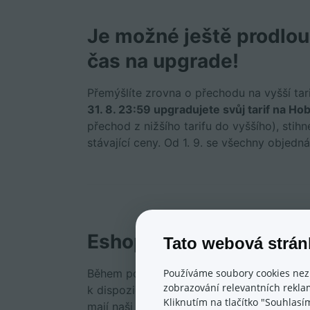
Je možné ještě prodlouž
čas na upgrade!
Přemýšlíte zrovna o přechodu na vyšší ta
31. 8. 23:59 upgradujete svůj tarif na H
přechod z nižšího tarifu do vyššího), sti
stávající ceny. Od 1. 9. se všechny objedná
Eshop-rychle se neust
Tato webová strán
Během poslední doby jsme intenzivně prac
Používáme soubory cookies nez
zobrazování relevantních reklam
k dispozici co nejlepší nástroje pro vaše 
Kliknutím na tlačítko "Souhlasí
mají naši programátoři právě “na stole” a t