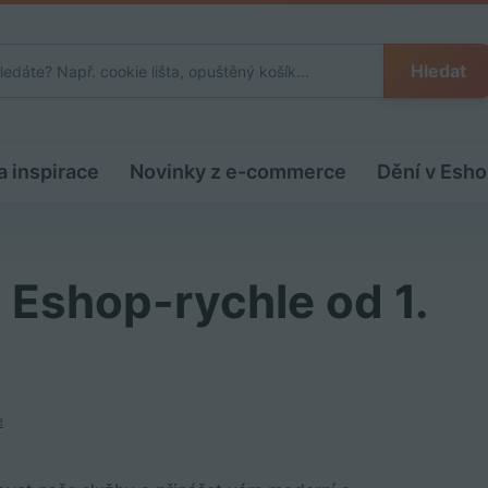
Hledat
a inspirace
Novinky z e-commerce
Dění v Esho
 Eshop-rychle od 1.
e