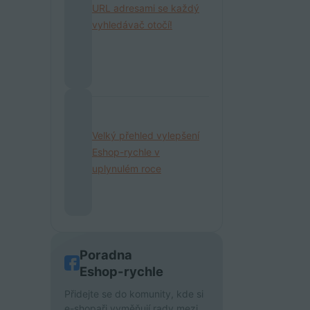
URL adresami se každý
vyhledávač otočí!
Velký přehled vylepšení
Eshop-rychle v
uplynulém roce
Poradna
Eshop-rychle
Přidejte se do komunity, kde si
e-shopaři vyměňují rady mezi