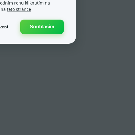
spodním rohu kliknutím na
e na
této stránce
Souhlasím
vení