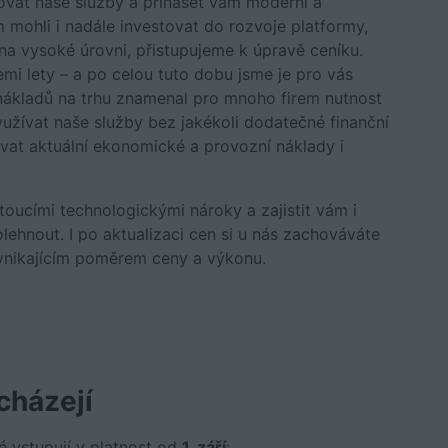
ovat naše služby a přinášet vám moderní a
 mohli i nadále investovat do rozvoje platformy,
na vysoké úrovni, přistupujeme k úpravě ceníku.
emi lety – a po celou tuto dobu jsme je pro vás
t nákladů na trhu znamenal pro mnoho firem nutnost
yužívat naše služby bez jakékoli dodatečné finanční
vat aktuální ekonomické a provozní náklady i
oucími technologickými nároky a zajistit vám i
lehnout. I po aktualizaci cen si u nás zachováváte
vynikajícím poměrem ceny a výkonu.
cházejí
ré vstupují v platnost od
1. září
: