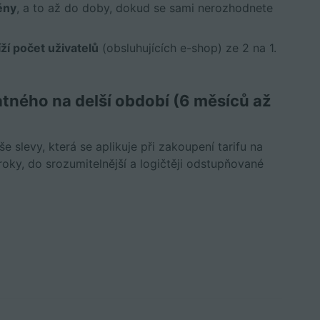
ěny
, a to až do doby, dokud se sami nerozhodnete
íží počet uživatelů
(obsluhujících e-shop) ze 2 na 1.
tného na delší období (6 měsíců až
e slevy, která se aplikuje při zakoupení tarifu na
roky, do srozumitelnější a logičtěji odstupňované