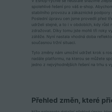
V Eshop-rychle se neustále snažíme zlepš
spolehlivé řešení pro váš e-shop. Abychom
stabilního provozu a zákaznické podpory 
Poslední úpravu cen jsme provedli před tř
udrželi stejné, a to i v obdobích, kdy růs
zdražovat. Díky tomu jste mohli tři roky v
zátěže. Nyní nastala vhodná doba reflekto
současnou tržní situaci.
Tyto změny nám umožní udržet krok s rost
nadále platformu, na kterou se můžete spo
jedno z nejvýhodnějších řešení na trhu s 
Přehled změn, které při
Níže naleznete detailní přehled úprav, kte