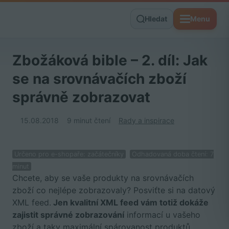
Hledat
Menu
Zbožáková bible – 2. díl: Jak
se na srovnávačích zboží
správně zobrazovat
15.08.2018
9 minut čtení
Rady a inspirace
Určeno pro e-shopaře: začátečníky
Odhadovaná doba čtení: 7
minut
Chcete, aby se vaše produkty na srovnávačích
zboží co nejlépe zobrazovaly? Posviťte si na datový
XML feed.
Jen kvalitní XML feed vám totiž dokáže
zajistit správné zobrazování
informací u vašeho
zboží a taky maximální spárovanost produktů.