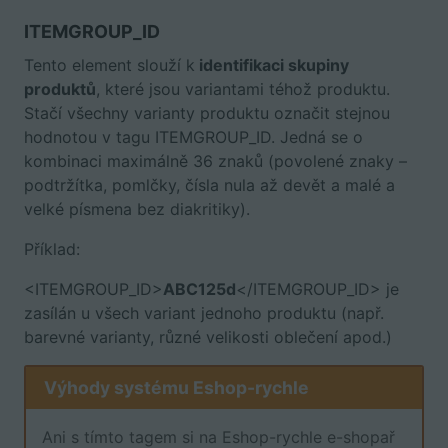
ITEMGROUP_ID
Tento element slouží k
identifikaci skupiny
produktů
, které jsou variantami téhož produktu.
Stačí všechny varianty produktu označit stejnou
hodnotou v tagu ITEMGROUP_ID. Jedná se o
kombinaci maximálně 36 znaků (povolené znaky –
podtržítka, pomlčky, čísla nula až devět a malé a
velké písmena bez diakritiky).
Příklad:
<ITEMGROUP_ID>
ABC125d
</ITEMGROUP_ID> je
zasílán u všech variant jednoho produktu (např.
barevné varianty, různé velikosti oblečení apod.)
Výhody systému Eshop-rychle
Ani s tímto tagem si na Eshop-rychle e-shopař