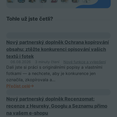
Tohle už jste četli?
Nový partnerský doplněk Ochrana kopírování
obsahu: ztěžte konkurenci opisování vašich
textů i fotek
06.08.2026
3 minuty čtení
Nové funkce a vylepšení
Dali jste si práci s originálními popisy a vlastními
fotkami — a nechcete, aby je konkurence jen
označila, zkopírovala a…
Přečíst celé
Nový partnerský doplněk Recenzomat:
recenze z Heureky, Googlu a Seznamu přímo
na vašem e-shopu