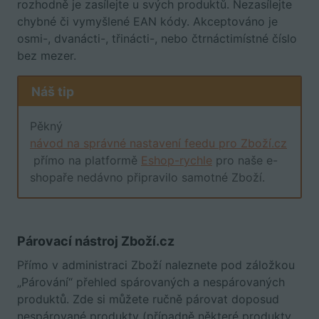
rozhodně je zasílejte u svých produktů. Nezasílejte
chybné či vymyšlené EAN kódy. Akceptováno je
osmi-, dvanácti-, třinácti-, nebo čtrnáctimístné číslo
bez mezer.
Náš tip
Pěkný
návod na správné nastavení feedu pro Zboží.cz
přímo na platformě
Eshop-rychle
pro naše e-
shopaře nedávno připravilo samotné Zboží.
Párovací nástroj Zboží.cz
Přímo v administraci Zboží naleznete pod záložkou
„Párování“ přehled spárovaných a nespárovaných
produktů. Zde si můžete ručně párovat doposud
nespárované produkty (případně některé produkty