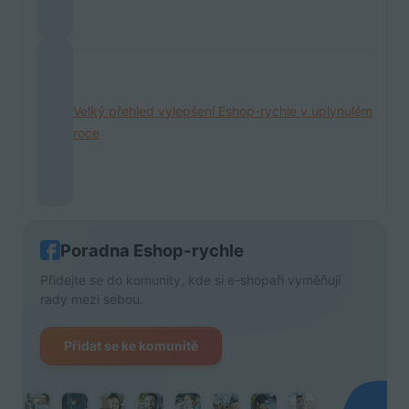
Velký přehled vylepšení Eshop-rychle v uplynulém
roce
Poradna Eshop-rychle
Přidejte se do komunity, kde si e-shopaři vyměňují
rady mezi sebou.
Přidat se ke komunitě