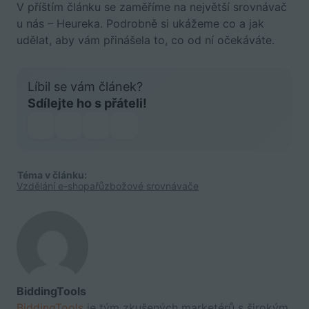
V příštím článku se zaměříme na největší srovnávač
u nás – Heureka. Podrobně si ukážeme co a jak
udělat, aby vám přinášela to, co od ní očekáváte.
Líbil se vám článek?
Sdílejte ho s přáteli!
Téma v článku:
Vzdělání e-shopařů
zbožové srovnávače
BiddingTools
BiddingTools
je tým zkušených marketérů s širokým