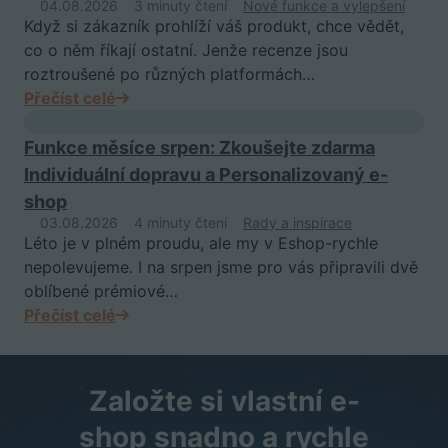
04.08.2026
3 minuty čtení
Nové funkce a vylepšení
Když si zákazník prohlíží váš produkt, chce vědět,
co o něm říkají ostatní. Jenže recenze jsou
roztroušené po různých platformách…
Přečíst celé
Funkce měsíce srpen: Zkoušejte zdarma
Individuální dopravu a Personalizovaný e-
shop
03.08.2026
4 minuty čtení
Rady a inspirace
Léto je v plném proudu, ale my v Eshop-rychle
nepolevujeme. I na srpen jsme pro vás připravili dvě
oblíbené prémiové…
Přečíst celé
Založte si vlastní e-
shop snadno a rychle