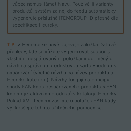
vůbec nemusí lámat hlavu. Používá-li varianty
produktů, systém za něj do feedu automaticky
vygeneruje příslušná
ITEMGROUP_ID přesně dle
specifikace Heuréky.
TIP:
V Heurece se nově objevuje záložka Datové
přehledy, kde si můžete vygenerovat soubor s
vlastními nespárovanými položkami doplněný o
návrh na správnou produktovou kartu vhodnou k
napárování (včetně návrhu na název produktu a
Heureka kategorii). Návrhy fungují na principu
shody EAN kódu nespárovaného produktu s EAN
kódem již aktivních produktů v katalogu Heureky.
Pokud XML feedem zasíláte u položek EAN kódy,
vyzkoušejte tohoto užitečného pomocníka.