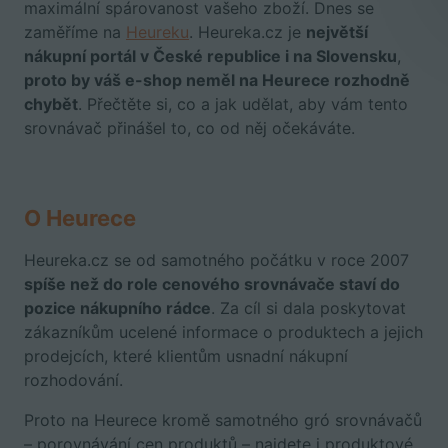
maximální spárovanost vašeho zboží. Dnes se
zaměříme na
Heureku
. Heureka.cz je
největší
nákupní portál v České republice i na Slovensku
,
proto by váš e-shop neměl na Heurece rozhodně
chybět
. Přečtěte si, co a jak udělat, aby vám tento
srovnávač přinášel to, co od něj očekáváte.
O Heurece
Heureka.cz se od samotného počátku v roce 2007
spíše než do role cenového srovnávače staví do
pozice nákupního rádce
. Za cíl si dala poskytovat
zákazníkům ucelené informace o produktech a jejich
prodejcích, které klientům usnadní nákupní
rozhodování.
Proto na Heurece kromě samotného gró srovnávačů
–
porovnávání cen produktů –
najdete i
produktové