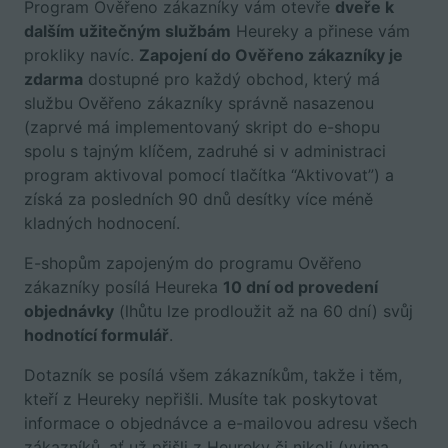
Program Ověřeno zákazníky vám otevře
dveře k
dalším užitečným službám
Heureky a přinese vám
prokliky navíc.
Zapojení do Ověřeno zákazníky je
zdarma
dostupné pro každý obchod, který má
službu Ověřeno zákazníky správně nasazenou
(zaprvé má implementovaný skript do e-shopu
spolu s tajným klíčem, zadruhé si v administraci
program aktivoval pomocí tlačítka “Aktivovat”) a
získá za posledních 90 dnů desítky více méně
kladných hodnocení.
E-shopům zapojeným do programu Ověřeno
zákazníky posílá Heureka
10 dní od provedení
objednávky
(lhůtu lze prodloužit až na 60 dní) svůj
hodnotící formulář
.
Dotazník se posílá všem zákazníkům, takže i těm,
kteří z Heureky nepřišli. Musíte tak poskytovat
informace o objednávce a e-mailovou adresu všech
zákazníků, ať už přišli z Heureky či nikoli (vyjma