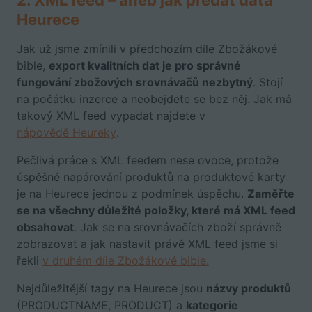
2. XML feed – aneb jak předat data
Heurece
Jak už jsme zmínili v
předchozím díle Zbožákové
bible
,
export kvalitních dat je pro správné
fungování zbožových srovnávačů nezbytný
. Stojí
na počátku inzerce a neobejdete se bez něj. Jak má
takový XML feed vypadat najdete v
nápovědě Heureky
.
Pečlivá práce s XML feedem nese ovoce, protože
úspěšné napárování produktů na produktové karty
je na Heurece jednou z podmínek úspěchu.
Zaměřte
se na všechny důležité položky, které má XML feed
obsahovat
.
Jak se na srovnávačích zboží správně
zobrazovat a jak nastavit právě XML feed jsme si
řekli
v druhém díle Zbožákové bible.
Nejdůležitější tagy na Heurece jsou
názvy produktů
(PRODUCTNAME, PRODUCT) a
kategorie