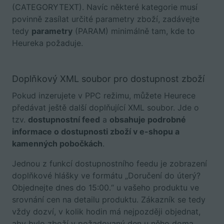
(CATEGORYTEXT). Navíc některé kategorie musí
povinně zasílat určité parametry zboží, zadávejte
tedy
parametry
(PARAM) minimálně tam, kde to
Heureka požaduje.
Doplňkový XML soubor pro dostupnost zboží
Pokud inzerujete v PPC režimu, můžete Heurece
předávat ještě další doplňující XML soubor. Jde o
tzv.
dostupnostní feed
a
obsahuje podrobné
informace o dostupnosti zboží v e-shopu a
kamenných pobočkách
.
Jednou z funkcí dostupnostního feedu je zobrazení
doplňkové hlášky ve formátu „Doručení do úterý?
Objednejte dnes do 15:00.“ u vašeho produktu ve
srovnání cen na detailu produktu. Zákazník se tedy
vždy dozví, v kolik hodin má nejpozději objednat,
aby bylo zboží v požadovaný den u něho doma