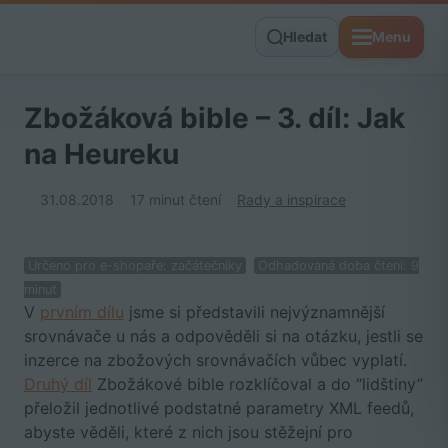
Hledat
Menu
Zbožáková bible – 3. díl: Jak
na Heureku
31.08.2018
17 minut čtení
Rady a inspirace
Určeno pro e-shopaře: začátečníky
Odhadovaná doba čtení: 9
minut
V
prvním dílu
jsme si představili nejvýznamnější
srovnávače u nás a odpověděli si na otázku, jestli se
inzerce na zbožových srovnávačích vůbec vyplatí.
Druhý díl
Zbožákové bible rozklíčoval a do “lidštiny”
přeložil jednotlivé podstatné parametry XML feedů,
abyste věděli, které z nich jsou stěžejní pro