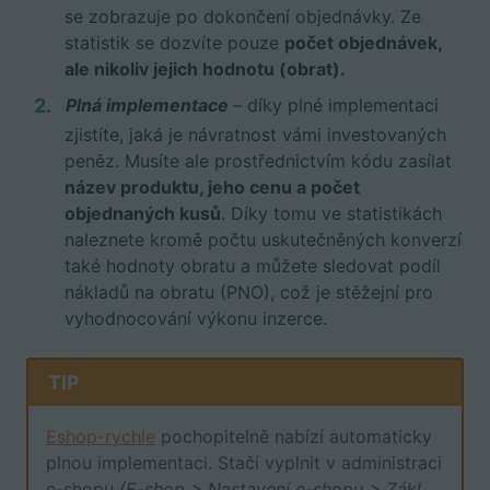
se zobrazuje po dokončení objednávky. Ze
statistik se dozvíte pouze
počet objednávek,
ale nikoliv jejich hodnotu (obrat).
Plná implementace
– díky plné implementaci
zjistíte, jaká je návratnost vámi investovaných
peněz. Musíte ale prostřednictvím kódu zasílat
název produktu, jeho cenu a počet
objednaných kusů
. Díky tomu ve statistikách
naleznete kromě počtu uskutečněných konverzí
také hodnoty obratu a můžete sledovat podíl
nákladů na obratu (PNO), což je stěžejní pro
vyhodnocování výkonu inzerce.
TIP
Eshop-rychle
pochopitelně nabízí automaticky
plnou implementaci. Stačí vyplnit v administraci
e-shopu
(E-shop > Nastavení e-shopu > Zákl.