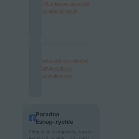
URL adresami se každý
vyhledávač otočí!
Velký přehled vylepšení
Eshop-rychle v
uplynulém roce
Poradna
Eshop-rychle
Přidejte se do komunity, kde si
e-shopaři vyměňují rady mezi