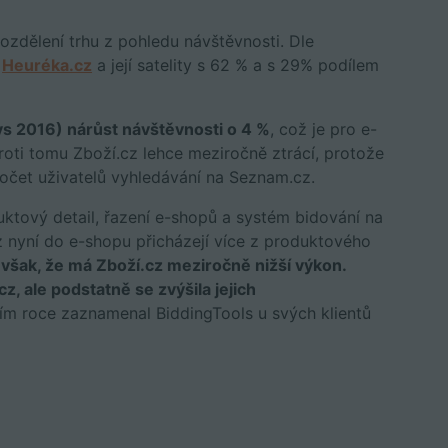
ozdělení trhu z pohledu návštěvnosti. Dle
á
Heuréka.cz
a její satelity s 62 % a s 29% podílem
 2016) nárůst návštěvnosti o 4 %
, což je pro e-
oti tomu Zboží.cz lehce meziročně ztrácí, protože
počet uživatelů vyhledávání na Seznam.cz.
ktový detail, řazení e-shopů a systém bidování na
z nyní do e-shopu přicházejí více z produktového
šak, že má Zboží.cz meziročně nižší výkon.
z, ale podstatně se zvýšila jejich
ním roce zaznamenal BiddingTools u svých klientů