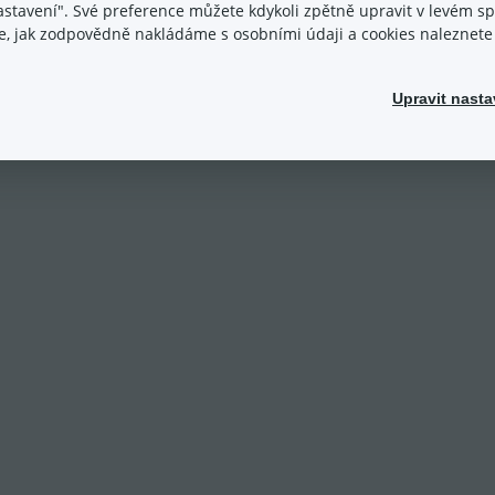
vím recenzí e-shopu
nastavení". Své preference můžete kdykoli zpětně upravit v levém 
ace, jak zodpovědně nakládáme s osobními údaji a cookies naleznet
Upravit nasta
é srovnávače