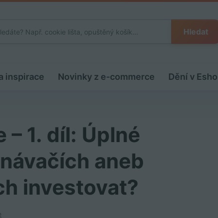
Hledat
a inspirace
Novinky z e-commerce
Dění v Esho
– 1. díl: Úplné
vnávačích aneb
ich investovat?
e