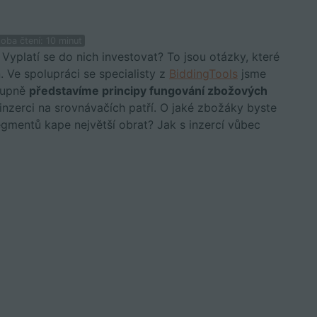
ba čtení: 10 minut
Vyplatí se do nich investovat? To jsou otázky, které
. Ve spolupráci se specialisty z
BiddingTools
jsme
stupně
představíme principy fungování zbožových
 inzerci na srovnávačích patří. O jaké zbožáky byste
gmentů kape největší obrat? Jak s inzercí vůbec