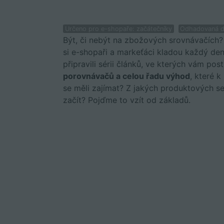
Určeno pro e-shopaře: začátečníky
Odhadovaná do
Být, či nebýt na zbožových srovnávačích? 
si e-shopaři a markeťáci kladou každý den
připravili sérii článků, ve kterých vám po
porovnávačů a celou řadu výhod
, které k
se měli zajímat? Z jakých produktových se
začít? Pojďme to vzít od základů.