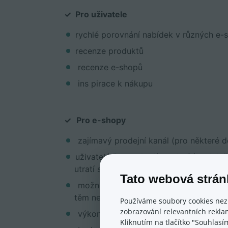
✓
Pro uživatele
rychlé porovnání nabídek v různých e-
recenze produktů
recenze e-shopů
ins pirace k nákupu
✓
Pro e-shopy
zajímavý prodejní kanál (pro některé d
uživatelé často chodí na zbožáky, když 
utratí své peníze)
Tato webová strán
možnost ovlivňovat své zobrazování p
těm největším)
Používáme soubory cookies nez
zobrazování relevantních reklam
výkon srovnávačů je snadno měřitelný
Kliknutím na tlačítko "Souhlasí