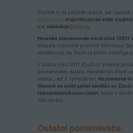
Pojďme si na začátek ukázat, jak vypadá r
Netmonitoru
majoritní pozici stále zaujím
pak
následuje
Zboží.cz
.
Heureka zaznamenala meziročně (2017 vs
shopaře rozhodně pozitivní informace. Opr
návštěvnost na Zboží.cz přímo ovlivňuje 
V dubnu roku 2017 Zboží.cz změnilo produ
produktovém detailu. Návštěvníci Zboží.c
detailu, než z vyhledávání.
Neznamená to v
Obecně se snížil počet návštěv ze Zboží.c
relevantnost/konverznost
, takže v letoš
růst obratu.
Ostatní porovnávače