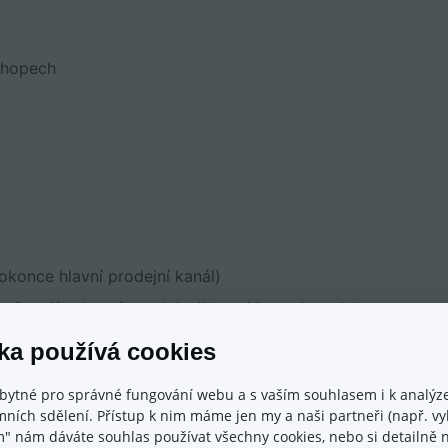
shopech
okonce hlavní prodejní kanál)
už mají vybraný produkt (jdou si jen vybrat, kde
ka používá cookies
omocí biddingu (i malé e-shopy mohou konkurovat
bytné pro správné fungování webu a s vaším souhlasem i k analýze
ních sdělení. Přístup k nim máme jen my a naši partneři (např. vyh
m" nám dáváte souhlas používat všechny cookies, nebo si detailně n