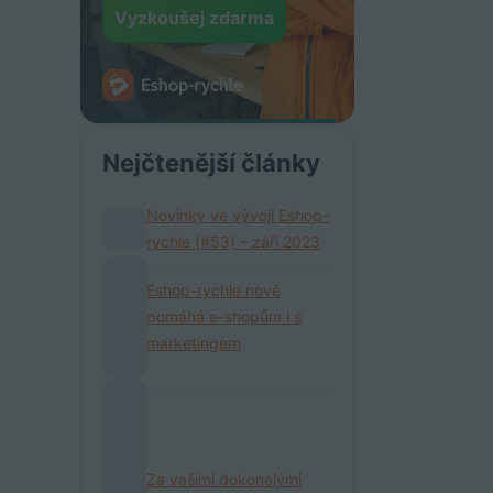
Vyzkoušej zdarma
Nejčtenější články
Novinky ve vývoji Eshop-
rychle (#53) – září 2023
Eshop-rychle nově
pomáhá e-shopům i s
marketingem
Za vašimi dokonalými