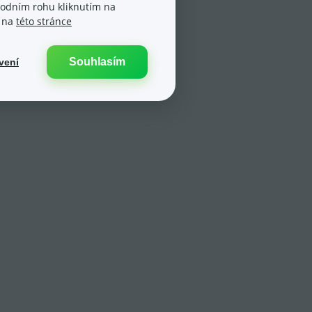
spodním rohu kliknutím na
e na
této stránce
Souhlasím
vení