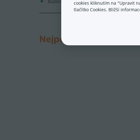
budování důvěryhodnosti prostřednict
cookies kliknutím na "Upravit 
tlačítko Cookies. Bližší inform
Nejpopulárnější cenov