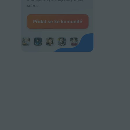
sebou.
Přidat se ke komunitě