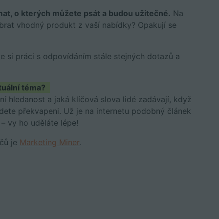
at, o kterých můžete psát a budou užitečné.
Na
vybrat vhodný produkt z vaší nabídky? Opakují se
e si práci s odpovídáním stále stejných dotazů a
tuální téma?
í hledanost a jaká klíčová slova lidé zadávají, když
dete překvapeni. Už je na internetu podobný článek
– vy ho uděláte lépe!
ačů je
Marketing Miner
.