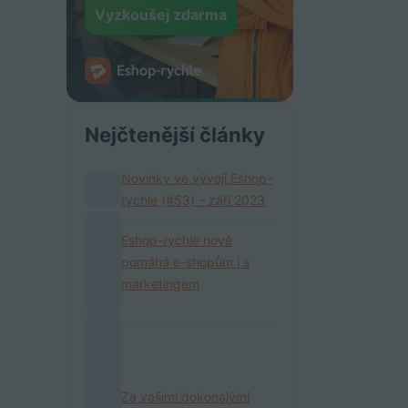
Vyzkoušej zdarma
Nejčtenější články
Novinky ve vývoji Eshop-
rychle (#53) – září 2023
Eshop-rychle nově
pomáhá e-shopům i s
marketingem
Za vašimi dokonalými