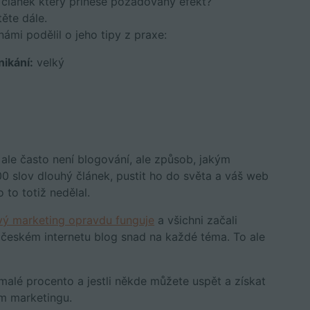
 článek který přinese požadovaný efekt?
ěte dále.
námi podělil o jeho tipy z praxe:
ikání:
velký
 ale často není blogování, ale způsob, jakým
00 slov dlouhý článek, pustit ho do světa a váš web
to totiž nedělal.
ý marketing opravdu funguje
a všichni začali
 českém internetu blog snad na každé téma. To ale
malé procento a jestli někde můžete uspět a získat
m marketingu.