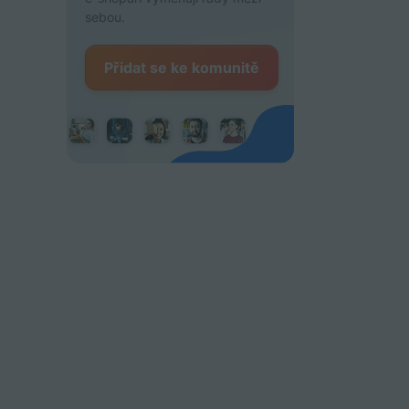
sebou.
Přidat se ke komunitě