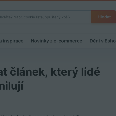
Hledat
a inspirace
Novinky z e-commerce
Dění v Esho
at článek, který lidé
ilují
e