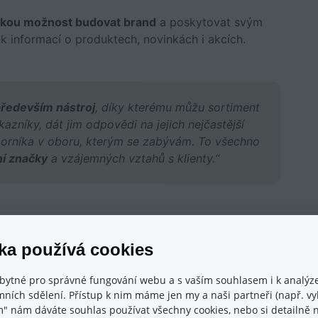
lkou možnost budovat brand
a poskytovat svým
k informací o produktech, novinkách i akcích.
 především nástroj
, díky kterému můžu sortiment
azníky, dát jim odpovědi na jejich nejčastější
dborníka v oboru, kterým se zabývám. To všechno
ní značky
a vzájemných vztahů s klienty.“
ánek?
ka používá cookies
te článek
9 tipů, jak vytvořit článek, který vašemu
bytné pro správné fungování webu a s vaším souhlasem i k analýze
šim zákazníkům by měl naopak usnadnit život.
ních sdělení. Přístup k nim máme jen my a naši partneři (např. vyh
m" nám dáváte souhlas používat všechny cookies, nebo si detailně n