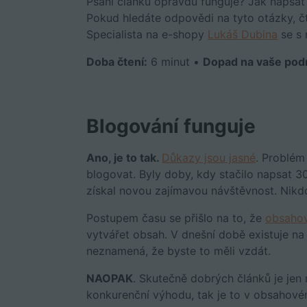
Psaní článků opravdu funguje? Jak napsat
Pokud hledáte odpovědi na tyto otázky, čt
Specialista na e-shopy
Lukáš Dubina
se s 
Doba čtení:
6 minut •
Dopad na vaše podn
Blogování funguje
Ano, je to tak.
Důkazy jsou jasné
. Problém
blogovat. Byly doby, kdy stačilo napsat 3
získal novou zajímavou návštěvnost. Nikdo 
Postupem času se přišlo na to, že
obsahov
vytvářet obsah. V dnešní době existuje na
neznamená, že byste to měli vzdát.
NAOPAK
. Skutečně dobrých článků je jen 
konkurenční výhodu, tak je to v obsahové