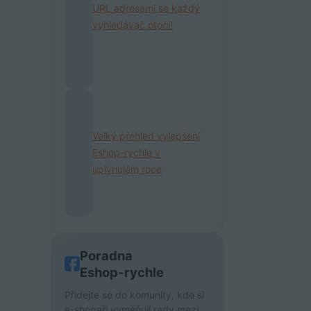
URL adresami se každý
vyhledávač otočí!
Velký přehled vylepšení
Eshop-rychle v
uplynulém roce
Poradna
Eshop-rychle
Přidejte se do komunity, kde si
e-shopaři vyměňují rady mezi