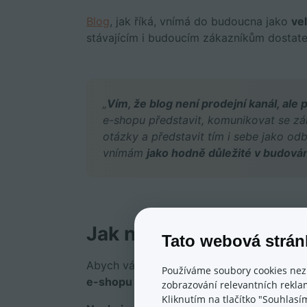
Blog
, jak říká, vnímá do budoucna jako
ve
stávajícím i budoucím zákazníkům dostate
„
Vím, že blog není prodejní kanál, ale
e-shopu představit, komunikovat se zák
otázky a představit tím i sebe jako o
vnímám
jako hodně důležité v budová
Jak napsat úspěšný čl
Tato webová strán
Abych vám ušetřil čas a peníze, právě čte
Používáme soubory cookies nez
e-shopu přinese návštěvnost a tržby
. Va
zobrazování relevantních reklam
Kliknutím na tlačítko "Souhlasí