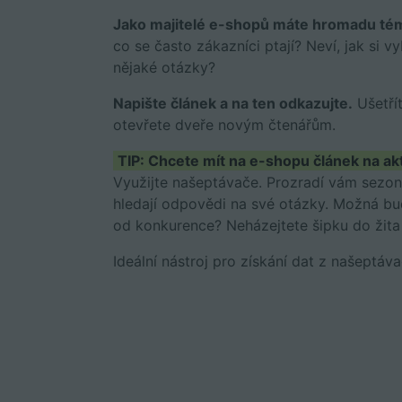
Jako majitelé e-shopů máte hromadu tém
co se často zákazníci ptají? Neví, jak si 
nějaké otázky?
Napište článek a na ten odkazujte.
Ušetřít
otevřete dveře novým čtenářům.
TIP:
Chcete mít na e-shopu článek na ak
Využijte našeptávače. Prozradí vám sezonn
hledají odpovědi na své otázky. Možná bu
od konkurence? Neházejtete šipku do žita 
Ideální nástroj pro získání dat z našeptáv