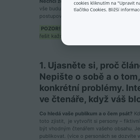
Nechci zde publikovat jen terotické pouč
cookies kliknutím na "Upravit 
vše budu prezentovat na konkrétních e-sh
tlačítko Cookies. Bližší inform
postupoval.
POZOR! Jedná se o zjednodušený postu
řešit každý bod mnohem více do hloubky, 
1. Ujasněte si, proč čl
Nepište o sobě a o tom, 
konkrétní problémy
. In
ve čtenáře, když váš bl
Co hledá vaše publikum a o čem psát?
Kdo
toto zjistit, je vytvořit si persony – fikti
být vhodným čtenářem vašeho obsahu. Jedn
publikovat. (více o personách se dozvíte v