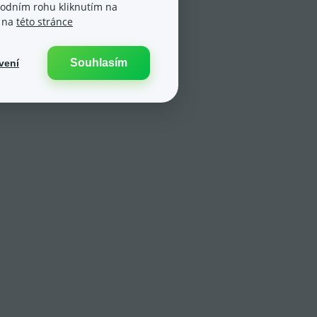
spodním rohu kliknutím na
e na
této stránce
Souhlasím
vení