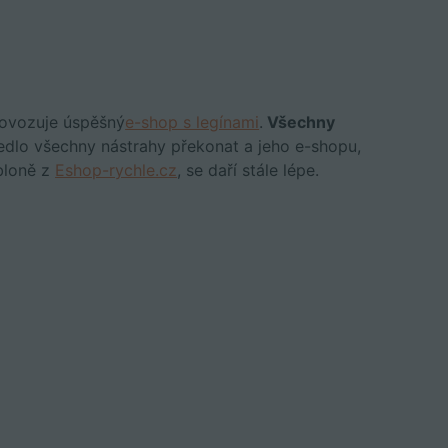
rovozuje úspěšný
e-shop s legínami
.
Všechny
edlo všechny nástrahy překonat a jeho e-shopu,
bloně z
Eshop-rychle.cz
, se daří stále lépe.