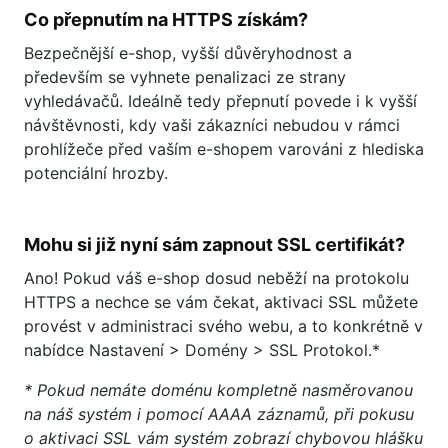
Co přepnutím na HTTPS získám?
Bezpečnější e-shop, vyšší důvěryhodnost a
především se vyhnete penalizaci ze strany
vyhledávačů. Ideálně tedy přepnutí povede i k vyšší
návštěvnosti, kdy vaši zákazníci nebudou v rámci
prohlížeče před vaším e-shopem varováni z hlediska
potenciální hrozby.
Mohu si již nyní sám zapnout SSL certifikát?
Ano! Pokud váš e-shop dosud neběží na protokolu
HTTPS a nechce se vám čekat, aktivaci SSL můžete
provést v administraci svého webu, a to konkrétně v
nabídce Nastavení > Domény > SSL Protokol.*
* Pokud nemáte doménu kompletně nasměrovanou
na náš systém i pomocí AAAA záznamů, při pokusu
o aktivaci SSL vám systém zobrazí chybovou hlášku