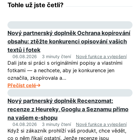
Tohle už jste četli?
Nový partnerský doplněk Ochrana kopírování
obsahu: ztěžte konkurenci opisování vašich
textů i fotek
06.08.2026
3 minuty čtení
Nové funkce a vylepšení
Dali jste si práci s originálními popisy a vlastními
fotkami — a nechcete, aby je konkurence jen
označila, zkopírovala a…
Přečíst celé
Nový partnerský doplněk Recenzomat:
recenze z Heureky, Googlu a Seznamu přímo
na vašem e-shopu
04.08.2026
3 minuty čtení
Nové funkce a vylepšení
Když si zákazník prohlíží váš produkt, chce vědět,
co o něm říkají ostatní. Jenže recenze jsou