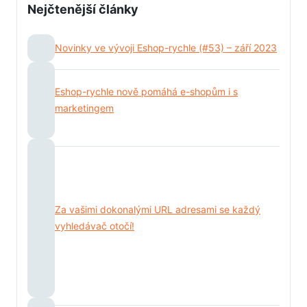
Nejčtenější články
Novinky ve vývoji Eshop-rychle (#53) – září 2023
Eshop-rychle nově pomáhá e-shopům i s
marketingem
Za vašimi dokonalými URL adresami se každý
vyhledávač otočí!