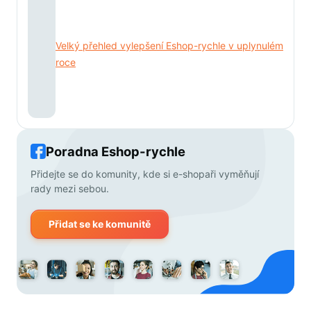
Velký přehled vylepšení Eshop-rychle v uplynulém
roce
Poradna Eshop-rychle
Přidejte se do komunity, kde si e-shopaři vyměňují
rady mezi sebou.
Přidat se ke komunitě