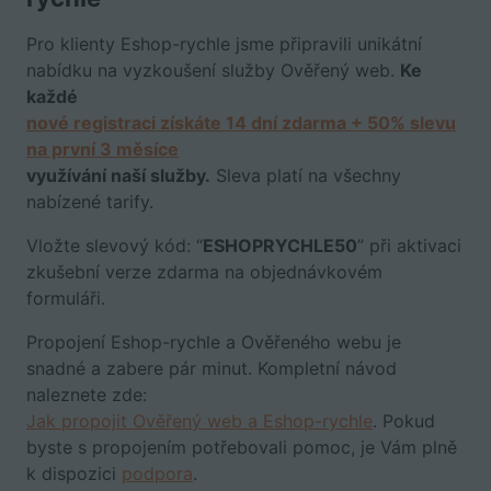
Pro klienty Eshop-rychle jsme připravili unikátní
nabídku na vyzkoušení služby Ověřený web.
Ke
každé
nové registraci získáte 14 dní zdarma + 50% slevu
na první 3 měsíce
využívání naší služby.
Sleva platí na všechny
nabízené tarify.
Vložte slevový kód: “
ESHOPRYCHLE50
” při aktivaci
zkušební verze zdarma na objednávkovém
formuláři.
Propojení Eshop-rychle a Ověřeného webu je
snadné a zabere pár minut. Kompletní návod
naleznete zde:
Jak propojit Ověřený web a Eshop-rychle
. Pokud
byste s propojením potřebovali pomoc, je Vám plně
k dispozici
podpora
.