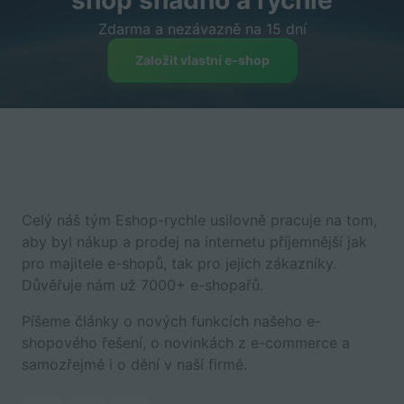
Zdarma a nezávazně na 15 dní
Založit vlastní e-shop
Celý náš tým Eshop-rychle usilovně pracuje na tom,
aby byl nákup a prodej na internetu příjemnější jak
pro majitele e-shopů, tak pro jejich zákazníky.
Důvěřuje nám už 7000+ e-shopařů.
Píšeme články o nových funkcích našeho e-
shopového řešení, o novinkách z e-commerce a
samozřejmě i o dění v naší firmě.