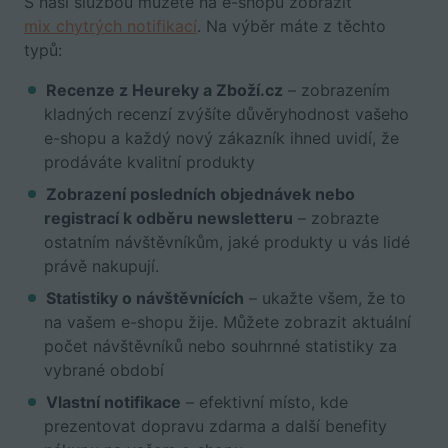
S naší službou můžete na e-shopu zobrazit
mix chytrých notifikací
. Na výběr máte z těchto
typů:
Recenze z Heureky a Zboží.cz
– zobrazením
kladných recenzí zvýšíte důvěryhodnost vašeho
e-shopu a každý nový zákazník ihned uvidí, že
prodáváte kvalitní produkty
Zobrazení posledních objednávek nebo
registrací k odběru newsletteru
– zobrazte
ostatním návštěvníkům, jaké produkty u vás lidé
právě nakupují.
Statistiky o návštěvnících
– ukažte všem, že to
na vašem e-shopu žije. Můžete zobrazit aktuální
počet návštěvníků nebo souhrnné statistiky za
vybrané období
Vlastní notifikace
– efektivní místo, kde
prezentovat dopravu zdarma a další benefity