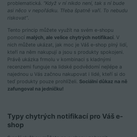
problematická.
“Když v ní nikdo není, tak s ní bude
asi něco v nepořádku. Třeba špatně vaří. To nebudu
riskovat”
.
Tento princip můžete využít na svém e-shopu
pomocí
malých, ale velice chytrých notifikací
. V
nich můžete ukázat, jak moc je Váš e-shop plný lidí,
kteří na něm nakupují a jsou s produkty spokojeni.
Právě ukázka frmolu v kombinaci s kladnými
recenzemi funguje na lidské podvědomí nejlépe a
najednou u Vás začnou nakupovat i lidé, kteří si do
teď produkty pouze prohlíželi.
Sociální důkaz na ně
zafungoval na jedničku!
Typy chytrých notifikací pro Váš e-
shop