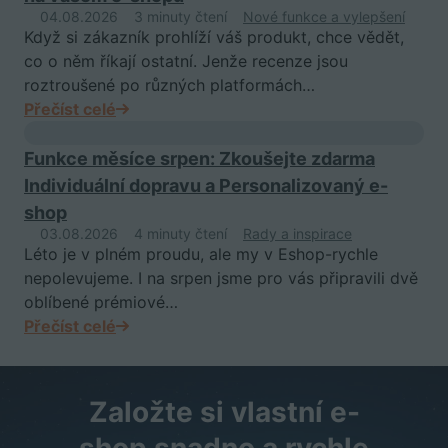
04.08.2026
3 minuty čtení
Nové funkce a vylepšení
Když si zákazník prohlíží váš produkt, chce vědět,
co o něm říkají ostatní. Jenže recenze jsou
roztroušené po různých platformách…
Přečíst celé
Funkce měsíce srpen: Zkoušejte zdarma
Individuální dopravu a Personalizovaný e-
shop
03.08.2026
4 minuty čtení
Rady a inspirace
Léto je v plném proudu, ale my v Eshop-rychle
nepolevujeme. I na srpen jsme pro vás připravili dvě
oblíbené prémiové…
Přečíst celé
Založte si vlastní e-
shop snadno a rychle