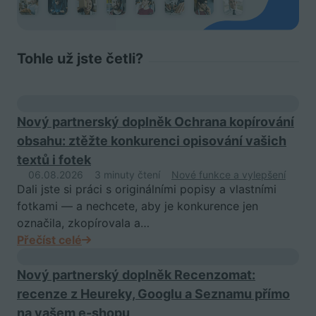
Tohle už jste četli?
Nový partnerský doplněk Ochrana kopírování
obsahu: ztěžte konkurenci opisování vašich
textů i fotek
06.08.2026
3 minuty čtení
Nové funkce a vylepšení
Dali jste si práci s originálními popisy a vlastními
fotkami — a nechcete, aby je konkurence jen
označila, zkopírovala a…
Přečíst celé
Nový partnerský doplněk Recenzomat:
recenze z Heureky, Googlu a Seznamu přímo
na vašem e-shopu