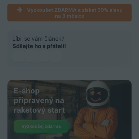
Vyzkoušet ZDARMA a získat 50% slevu
na 3 měsíce
Líbil se vám článek?
Sdílejte ho s přáteli!
E-shop
připravený na
raketový start
Vyzkoušej zdarma