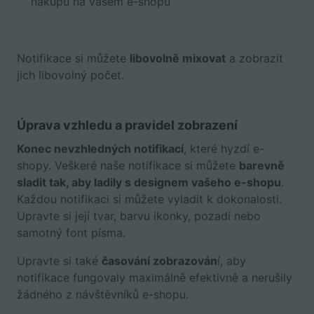
nákupu na vašem e-shopu
Notifikace si můžete
libovolně mixovat
a zobrazit
jich libovolný počet.
Úprava vzhledu a pravidel zobrazení
Konec nevzhledných notifikací
, které hyzdí e-
shopy. Veškeré naše notifikace si můžete
barevně
sladit tak, aby ladily s designem vašeho e-shopu
.
Každou notifikaci si můžete vyladit k dokonalosti.
Upravte si její tvar, barvu ikonky, pozadí nebo
samotný font písma.
Upravte si také
časování zobrazován
í, aby
notifikace fungovaly maximálně efektivně a nerušily
žádného z návštěvníků e-shopu.