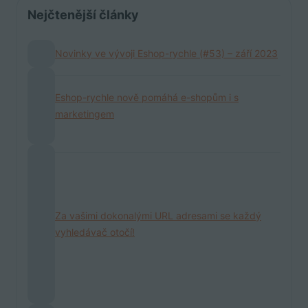
Nejčtenější články
Novinky ve vývoji Eshop-rychle (#53) – září 2023
Eshop-rychle nově pomáhá e-shopům i s
marketingem
Za vašimi dokonalými URL adresami se každý
vyhledávač otočí!