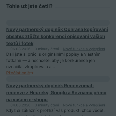
Tohle už jste četli?
Nový partnerský doplněk Ochrana kopírování
obsahu: ztěžte konkurenci opisování vašich
textů i fotek
06.08.2026
3 minuty čtení
Nové funkce a vylepšení
Dali jste si práci s originálními popisy a vlastními
fotkami — a nechcete, aby je konkurence jen
označila, zkopírovala a…
Přečíst celé
Nový partnerský doplněk Recenzomat:
recenze z Heureky, Googlu a Seznamu přímo
na vašem e-shopu
04.08.2026
3 minuty čtení
Nové funkce a vylepšení
Když si zákazník prohlíží váš produkt, chce vědět,