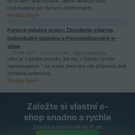
co o něm říkají ostatní. Jenže recenze jsou
roztroušené po různých platformách…
Přečíst celé
Funkce měsíce srpen: Zkoušejte zdarma
Individuální dopravu a Personalizovaný e-
shop
03.08.2026
4 minuty čtení
Rady a inspirace
Léto je v plném proudu, ale my v Eshop-rychle
nepolevujeme. I na srpen jsme pro vás připravili dvě
oblíbené prémiové…
Přečíst celé
Založte si vlastní e-
shop snadno a rychle
Zdarma a nezávazně na 15 dní