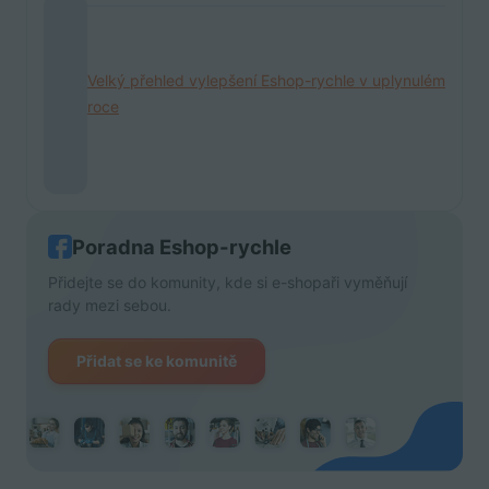
Velký přehled vylepšení Eshop-rychle v uplynulém
roce
Poradna Eshop-rychle
Přidejte se do komunity, kde si e-shopaři vyměňují
rady mezi sebou.
Přidat se ke komunitě