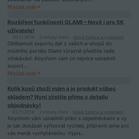
Přečíst celé
Rozšíření funkčnosti GLAMI – Nově i pro SK
uživatele!
30.11.2016
3 minuty čtení
Nové funkce a vylepšení
Oblíbenost exportu dat z vašich e-shopů do
módního portálu Glami výrazně předčila naše
očekávání. Abychom vám co nejvíce usnadnili
export…
Přečíst celé
Kolik kusů zboží mám a je produkt vůbec
skladem? Nyní zjistíte přímo v detailu
objednávky!
03.11.2016
2 minuty čtení
Nové funkce a vylepšení
Abychom vám usnadnili práci s objednávkami a vy
je tak dokázali vyřizovat rychleji, připravili jsme pro
vás menší vychytávečku. Výpis…