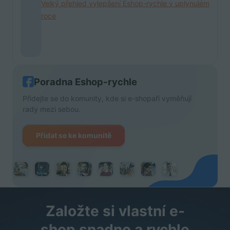
Velký přehled vylepšení Eshop-rychle v uplynulém
roce
Poradna Eshop-rychle
Přidejte se do komunity, kde si e-shopaři vyměňují
rady mezi sebou.
Přidat se ke komunitě
Založte si vlastní e-
shop snadno a rychle