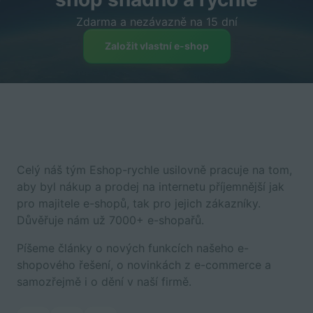
Zdarma a nezávazně na 15 dní
Založit vlastní e-shop
Celý náš tým Eshop-rychle usilovně pracuje na tom,
aby byl nákup a prodej na internetu příjemnější jak
pro majitele e-shopů, tak pro jejich zákazníky.
Důvěřuje nám už 7000+ e-shopařů.
Píšeme články o nových funkcích našeho e-
shopového řešení, o novinkách z e-commerce a
samozřejmě i o dění v naší firmě.