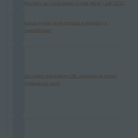
Novinky ve vývoji Eshop-rychle (#53) – září 2023
Eshop-rychle nově pomáhá e-shopům i s
marketingem
Za vašimi dokonalými URL adresami se každý
vyhledávač otočí!