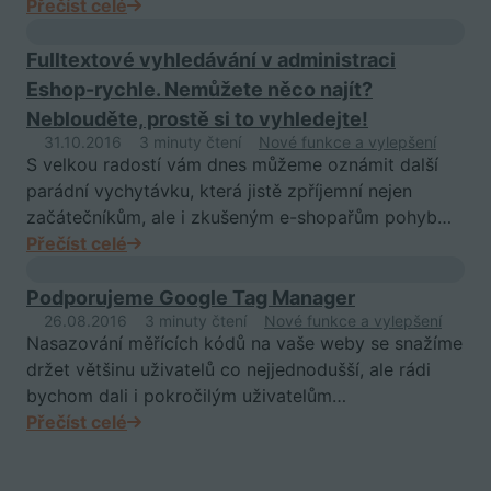
Přečíst celé
Fulltextové vyhledávání v administraci
Eshop-rychle. Nemůžete něco najít?
Neblouděte, prostě si to vyhledejte!
31.10.2016
3 minuty čtení
Nové funkce a vylepšení
S velkou radostí vám dnes můžeme oznámit další
parádní vychytávku, která jistě zpříjemní nejen
začátečníkům, ale i zkušeným e-shopařům pohyb…
Přečíst celé
Podporujeme Google Tag Manager
26.08.2016
3 minuty čtení
Nové funkce a vylepšení
Nasazování měřících kódů na vaše weby se snažíme
držet většinu uživatelů co nejjednodušší, ale rádi
bychom dali i pokročilým uživatelům…
Přečíst celé