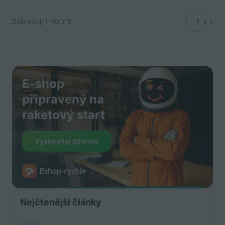
Zobrazuji
1-10
z 8
z 1
E-shop
připravený na
raketový start
Vyzkoušej zdarma
Nejčtenější články