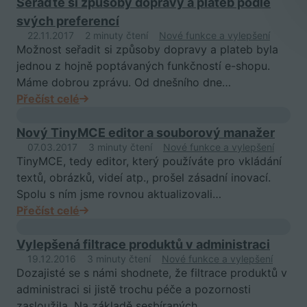
Seřaďte si způsoby dopravy a plateb podle
svých preferencí
22.11.2017
2 minuty čtení
Nové funkce a vylepšení
Možnost seřadit si způsoby dopravy a plateb byla
jednou z hojně poptávaných funkčností e-shopu.
Máme dobrou zprávu. Od dnešního dne…
Přečíst celé
Nový TinyMCE editor a souborový manažer
07.03.2017
3 minuty čtení
Nové funkce a vylepšení
TinyMCE, tedy editor, který používáte pro vkládání
textů, obrázků, videí atp., prošel zásadní inovací.
Spolu s ním jsme rovnou aktualizovali…
Přečíst celé
Vylepšená filtrace produktů v administraci
19.12.2016
3 minuty čtení
Nové funkce a vylepšení
Dozajisté se s námi shodnete, že filtrace produktů v
administraci si jistě trochu péče a pozornosti
zasloužila. Na základě sesbíraných…