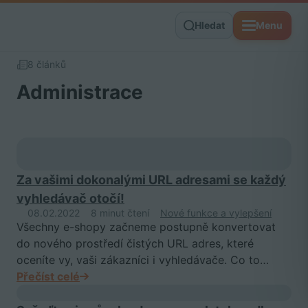
Hledat
Menu
8 článků
Administrace
Za vašimi dokonalými URL adresami se každý
vyhledávač otočí!
08.02.2022
8 minut čtení
Nové funkce a vylepšení
Všechny e-shopy začneme postupně konvertovat
do nového prostředí čistých URL adres, které
oceníte vy, vaši zákazníci i vyhledávače. Co to…
Přečíst celé