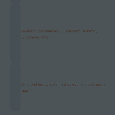
Za vašimi dokonalými URL adresami se každý
vyhledávač otočí!
Velký přehled vylepšení Eshop-rychle v uplynulém
roce