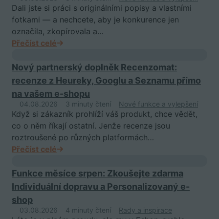
Dali jste si práci s originálními popisy a vlastními
fotkami — a nechcete, aby je konkurence jen
označila, zkopírovala a…
Přečíst celé
Nový partnerský doplněk Recenzomat:
recenze z Heureky, Googlu a Seznamu přímo
na vašem e-shopu
04.08.2026
3 minuty čtení
Nové funkce a vylepšení
Když si zákazník prohlíží váš produkt, chce vědět,
co o něm říkají ostatní. Jenže recenze jsou
roztroušené po různých platformách…
Přečíst celé
Funkce měsíce srpen: Zkoušejte zdarma
Individuální dopravu a Personalizovaný e-
shop
03.08.2026
4 minuty čtení
Rady a inspirace