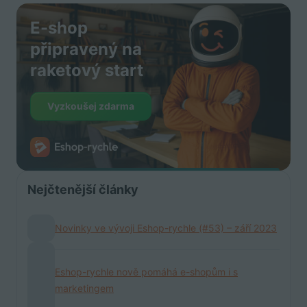
E-shop
připravený na
raketový start
Vyzkoušej zdarma
Nejčtenější články
Novinky ve vývoji Eshop-rychle (#53) – září 2023
Eshop-rychle nově pomáhá e-shopům i s
marketingem