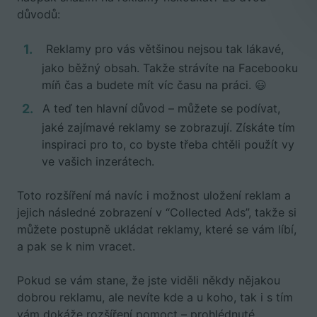
důvodů:
Reklamy pro vás většinou nejsou tak lákavé,
jako běžný obsah. Takže strávíte na Facebooku
míň čas a budete mít víc času na práci.
😃
A teď ten hlavní důvod – můžete se podívat,
jaké zajímavé reklamy se zobrazují. Získáte tím
inspiraci pro to, co byste třeba chtěli použít vy
ve vašich inzerátech.
Toto rozšíření má navíc i možnost uložení reklam a
jejich následné zobrazení v “Collected Ads”, takže si
můžete postupně ukládat reklamy, které se vám líbí,
a pak se k nim vracet.
Pokud se vám stane, že jste viděli někdy nějakou
dobrou reklamu, ale nevíte kde a u koho, tak i s tím
vám dokáže rozšíření pomoct – prohlédnuté