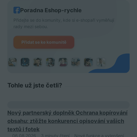
Poradna Eshop-rychle
Přidejte se do komunity, kde si e-shopaři vyměňují
rady mezi sebou.
Přidat se ke komunitě
Tohle už jste četli?
Nový partnerský doplněk Ochrana kopírování
obsahu: ztěžte konkurenci opisování vašich
textů i fotek
06.08.2026
3 minuty čtení
Nové funkce a vylepšení