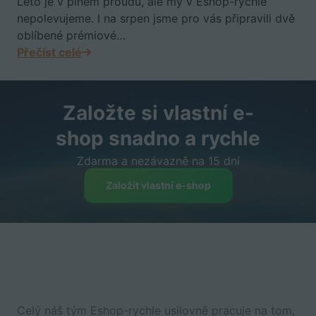
Léto je v plném proudu, ale my v Eshop-rychle
nepolevujeme. I na srpen jsme pro vás připravili dvě
oblíbené prémiové…
Přečíst celé
Založte si vlastní e-
shop snadno a rychle
Zdarma a nezávazně na 15 dní
Založit vlastní e-shop
Celý náš tým Eshop-rychle usilovně pracuje na tom,