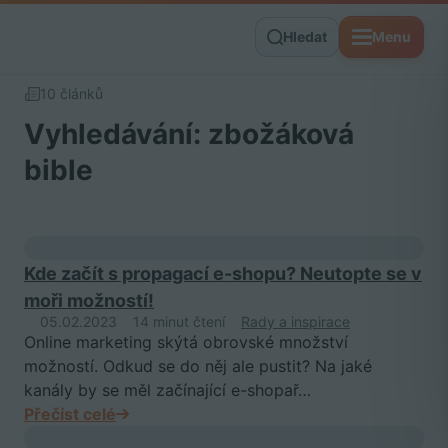
Hledat
Menu
10 článků
Vyhledávání: zbožáková
bible
Kde začít s propagací e-shopu? Neutopte se v
moři možností!
05.02.2023
14 minut čtení
Rady a inspirace
Online marketing skýtá obrovské množství
možností. Odkud se do něj ale pustit? Na jaké
kanály by se měl začínající e-shopař…
Přečíst celé