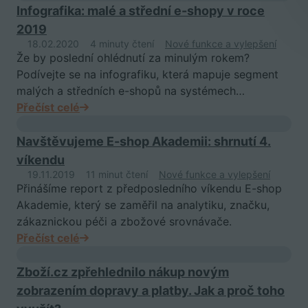
Infografika: malé a střední e-shopy v roce
2019
18.02.2020
4 minuty čtení
Nové funkce a vylepšení
Že by poslední ohlédnutí za minulým rokem?
Podívejte se na infografiku, která mapuje segment
malých a středních e-shopů na systémech…
Přečíst celé
Navštěvujeme E-shop Akademii: shrnutí 4.
víkendu
19.11.2019
11 minut čtení
Nové funkce a vylepšení
Přinášíme report z předposledního víkendu E-shop
Akademie, který se zaměřil na analytiku, značku,
zákaznickou péči a zbožové srovnávače.
Přečíst celé
Zboží.cz zpřehlednilo nákup novým
zobrazením dopravy a platby. Jak a proč toho