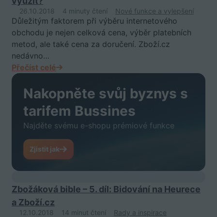
využít?
26.10.2018
4 minuty čtení
Nové funkce a vylepšení
Důležitým faktorem při výběru internetového
obchodu je nejen celková cena, výběr platebních
metod, ale také cena za doručení. Zboží.cz
nedávno…
Přečíst celé
Nakopněte svůj byznys s
tarifem Bussines
Najděte svému e-shopu prémiové funkce
Zjistit jak
Zbožáková bible – 5. díl: Bidování na Heurece
a Zboží.cz
12.10.2018
14 minut čtení
Rady a inspirace