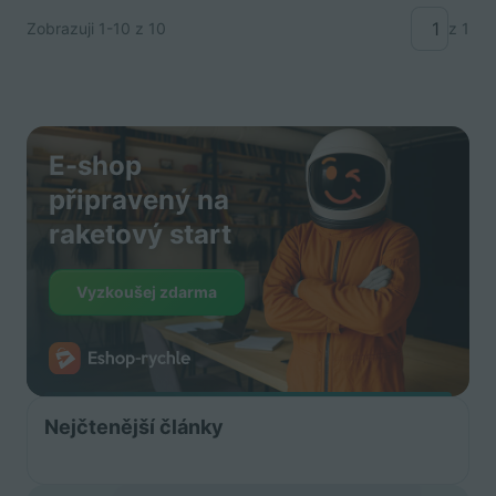
Zobrazuji
1-10
z 10
z 1
E-shop
připravený na
raketový start
Vyzkoušej zdarma
Nejčtenější články