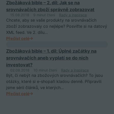
Zbožáková bible – 2. díl: Jak se na
srovnávačích zboží správně zobrazovat
15.08.2018
9 minut čtení
Rady a inspirace
Chcete, aby se vaše produkty na srovnávačích
zboží zobrazovaly co nejlépe? Posviťte si na datový
XML feed. Ve 2. dílu…
Přečíst celé
Zbožáková bible – 1. díl: Úplné začátky na
srovnávačích aneb vyplatí se do nich
investovat?
02.08.2018
10 minut čtení
Rady a inspirace
Být, či nebýt na zbožových srovnávačích? To jsou
otázky, které si e-shopaři kladou denně. Připravili
jsme sérii článků, ve kterých…
Přečíst celé