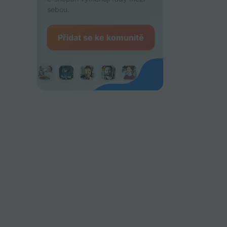
sebou.
Přidat se ke komunitě