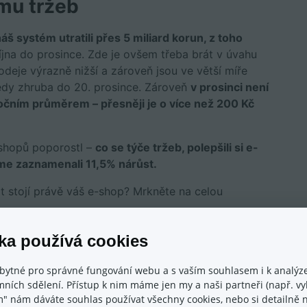
mu tržeb
áš systém utratili přes 5 miliard korun, z toho
října do prosince. Zde je ovšem třeba brát v úvahu
rodeje výrazně nižší a zároveň jsou ve větší míře
edy zhruba do 20. prosince. Zároveň
v prosinci není
čním průměrem – přesněji je o více než 200 Kč
shopů poporostl –
co se týče tržeb, polepšili si e-
sme zaznamenali 11,5% nárůst.
t stojí právě váš e-shop? Mrkněte na celou
orku cca 6500 malých a středních e-shopů
ka používá cookies
bytné pro správné fungování webu a s vaším souhlasem i k analýze
ních sdělení. Přístup k nim máme jen my a naši partneři (např. vyh
m" nám dáváte souhlas používat všechny cookies, nebo si detailně n