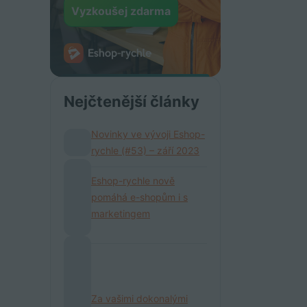
Vyzkoušej zdarma
Nejčtenější články
Novinky ve vývoji Eshop-
rychle (#53) – září 2023
Eshop-rychle nově
pomáhá e-shopům i s
marketingem
Za vašimi dokonalými