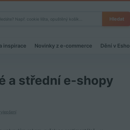
Hledat
a inspirace
Novinky z e-commerce
Dění v Esho
lé a střední e-shopy
ylepšení