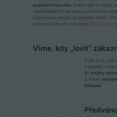
populární Heuréka
. Často také e-shopy e
nejoblíbenějších se spolu s Heurékou zařa
orientováno pouze na segment módy. Chce
přípravili jsme pro vás seriál
Zbožáková bi
Víme, kdy „lovit“ zákaz
A jak je to s ak
v pondělí, obec
21. hodiny veče
A vůbec
nejsiln
listopad.
Předvánoč