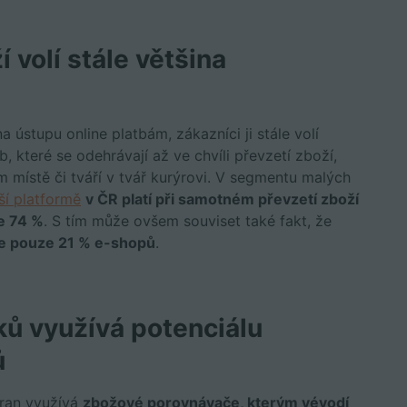
í volí stále většina
a ústupu online platbám, zákazníci ji stále volí
, které se odehrávají až ve chvíli převzetí zboží,
m místě či tváří v tvář kurýrovi. V segmentu malých
ší platformě
v ČR platí při samotném převzetí zboží
e 74 %
. S tím může ovšem souviset také fakt, že
uje pouze 21 % e-shopů
.
ů využívá potenciálu
ů
bran využívá
zbožové porovnávače, kterým vévodí