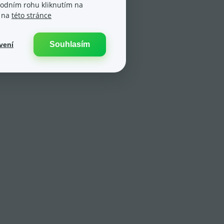
spodním rohu kliknutím na
e na
této stránce
Souhlasím
vení