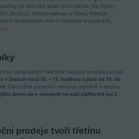
xportují na více než jeden porovnávač. Do čtyřky
dilo Zboží.cz, Google nákupy a Glami, které je
te-li se dozvědět více o možnosti srovnávačů,
ble
.
níky
tivitou nakupujících? Největší nákupní horečka panuje
ně
v časech mezi 10. – 13. hodinou a poté od 19. do
rní
. Celoročně zákazníci nakupují nejméně v sobotu.
ějším dnem na e-shopech na naší platformě byl 2.
ní prodeje tvoří třetinu