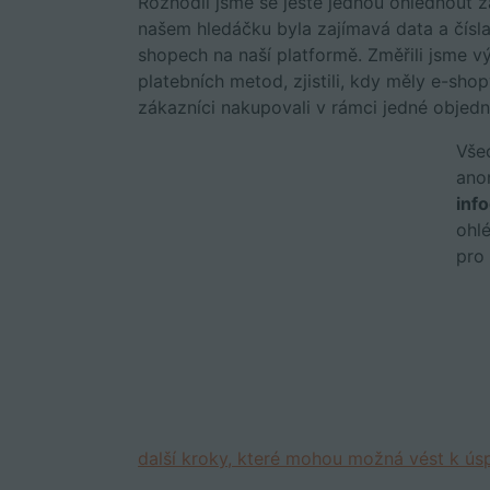
Rozhodli jsme se ještě jednou ohlédnout 
našem hledáčku byla zajímavá data a čísla
shopech na naší platformě. Změřili jsme v
platebních metod, zjistili, kdy měly e-sho
zákazníci nakupovali v rámci jedné objedn
Vše
ano
info
ohlé
pro
další kroky, které mohou možná vést k ús