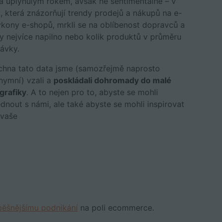
za uplynulým rokem, avšak ne sentimentálně – v
, která znázorňují trendy prodejů a nákupů na e-
ýkony e-shopů, mrkli se na oblíbenost dopravců a
py nejvíce napilno nebo kolik produktů v průměru
ávky.
chna tato data jsme (samozřejmě naprosto
nymní) vzali a
poskládali dohromady do malé
grafiky
. A to nejen pro to, abyste se mohli
dnout s námi, ale také abyste se mohli inspirovat
 vaše
pěšnějšímu podnikání
na poli ecommerce.