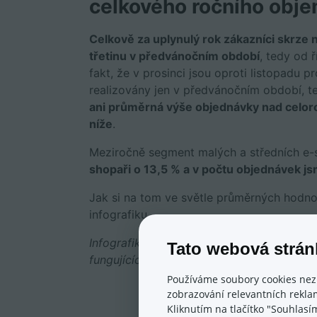
celkového ročního obje
Celkově za uplynulý rok zákazníci skrze n
třetinu v předvánočním období
, tedy od 
fakt, že v prosinci jsou oproti listopadu p
realizovány jen v předvánočním období, t
ani průměrná výše objednávky nad celoro
níže
.
Meziročně segment malých a středních e-
shopaři o 13,5 % a v počtu objednávek j
Jak si na tom ve světle průměrných hodno
infografiku.
Infografika zahrnuje údaje získané ze vz
Tato webová strán
fungujících u
Eshop-rychle
.
Používáme soubory cookies nez
zobrazování relevantních reklam
Kliknutím na tlačítko "Souhlasí