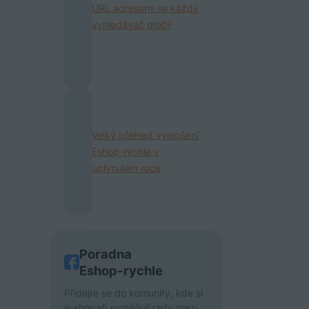
URL adresami se každý
vyhledávač otočí!
Velký přehled vylepšení
Eshop-rychle v
uplynulém roce
Poradna
Eshop-rychle
Přidejte se do komunity, kde si
e-shopaři vyměňují rady mezi