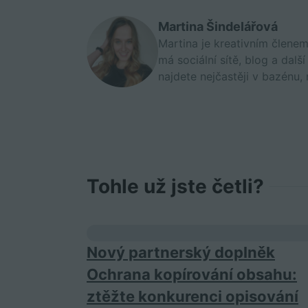
Martina Šindelářová
Martina je kreativním člene
má sociální sítě, blog a dalš
najdete nejčastěji v bazénu, 
Tohle už jste četli?
Nový partnerský doplněk
Ochrana kopírování obsahu:
ztěžte konkurenci opisování