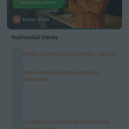
Vyzkoušej zdarma
Nejčtenější články
Novinky ve vývoji Eshop-rychle (#53) – září 2023
Eshop-rychle nově pomáhá e-shopům i s
marketingem
Za vašimi dokonalými URL adresami se každý
vyhledávač otočí!