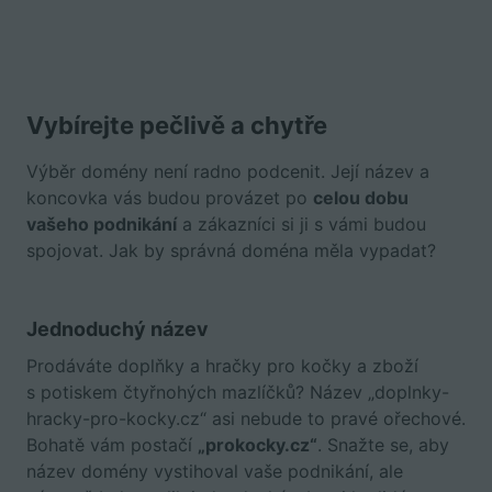
Vybírejte pečlivě a chytře
Výběr domény není radno podcenit. Její název a
koncovka vás budou provázet po
celou dobu
vašeho podnikání
a zákazníci si ji s vámi budou
spojovat. Jak by správná doména měla vypadat?
Jednoduchý název
Prodáváte doplňky a hračky pro kočky a zboží
s potiskem čtyřnohých mazlíčků? Název „doplnky-
hracky-pro-kocky.cz“ asi nebude to pravé ořechové.
Bohatě vám postačí
„prokocky.cz“
. Snažte se, aby
název domény vystihoval vaše podnikání, ale