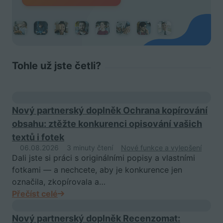
Tohle už jste četli?
Nový partnerský doplněk Ochrana kopírování
obsahu: ztěžte konkurenci opisování vašich
textů i fotek
06.08.2026
3 minuty čtení
Nové funkce a vylepšení
Dali jste si práci s originálními popisy a vlastními
fotkami — a nechcete, aby je konkurence jen
označila, zkopírovala a…
Přečíst celé
Nový partnerský doplněk Recenzomat: