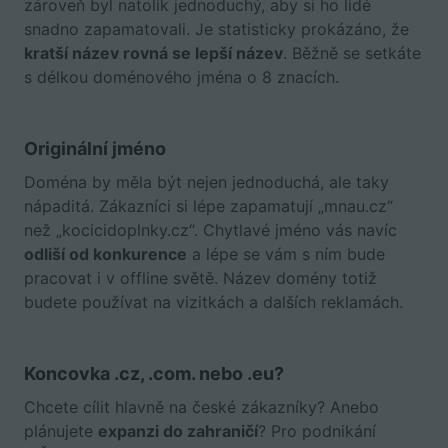
zároveň byl natolik jednoduchý, aby si ho lidé
snadno zapamatovali. Je statisticky prokázáno, že
kratší název rovná se lepší název
. Běžně se setkáte
s délkou doménového jména o 8 znacích.
Originální jméno
Doména by měla být nejen jednoduchá, ale taky
nápaditá. Zákazníci si lépe zapamatují „mnau.cz“
než „kocicidoplnky.cz“. Chytlavé jméno vás navíc
odliší od konkurence
a lépe se vám s ním bude
pracovat i v offline světě. Název domény totiž
budete používat na vizitkách a dalších reklamách.
Koncovka .cz, .com. nebo .eu?
Chcete cílit hlavně na české zákazníky? Anebo
plánujete
expanzi do zahraničí
? Pro podnikání