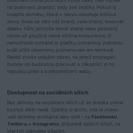
budování online podnikání byste navíc měli myslet
na budování „brandu“, tedy své značky. Pokud si
koupíte doménu, která v názvu obsahuje klíčová
slova, bude se vám váš brand, vaše jméno, budovat
daleko hůře, protože téměř stejný nebo podobný
název už používá valná většina konkurence. O
nemožnosti ochránit si značku ochrannou známkou
kvůli příliš obecnému pojmenování ani nemluvě.
Raději zvolte unikátní název, na jehož propagaci
budete do budoucna pracovat a zákazníci si ho
nebudou plést s konkurenčními weby.
Dostupnost na sociálních sítích
Bez aktivity na sociálních sítích už se dneska online
byznys dělat nedá. Zjistěte si proto, zda je jméno
vaší domény dostupné jako účet i na
Facebooku
,
Twitteru
a
Instagramu
, případně dalších sítích, na
kterých plánujete působit.