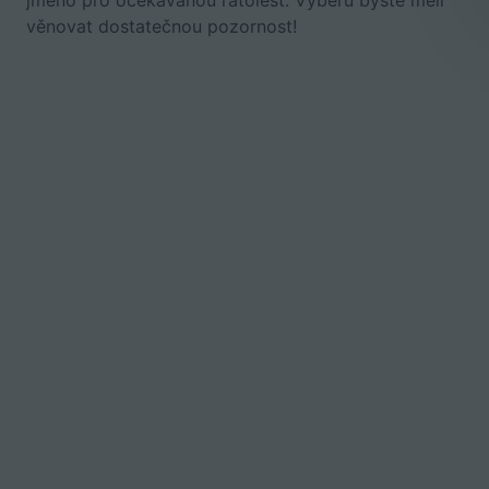
jméno pro očekávanou ratolest. Výběru byste měli
věnovat dostatečnou pozornost!