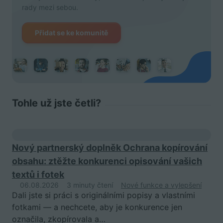
rady mezi sebou.
Přidat se ke komunitě
Tohle už jste četli?
Nový partnerský doplněk Ochrana kopírování
obsahu: ztěžte konkurenci opisování vašich
textů i fotek
06.08.2026
3 minuty čtení
Nové funkce a vylepšení
Dali jste si práci s originálními popisy a vlastními
fotkami — a nechcete, aby je konkurence jen
označila, zkopírovala a…