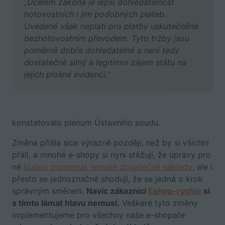
„Účelem zákona je lepší dohledatelnost
hotovostních i jim podobných plateb.
Uvedené však neplatí pro platby uskutečněné
bezhotovostním převodem. Tyto tržby jsou
poměrně dobře dohledatelné a není tedy
dostatečně silný a legitimní zájem státu na
jejich plošné evidenci,“
konstatovalo plénum Ústavního soudu.
Změna přišla sice výrazně později, než by si všichni
přáli, a mnohé e-shopy si nyní stěžují, že úpravy pro
ně
budou znamenat nemalé dodatečné náklady
, ale i
přesto se jednoznačně shodují, že se jedná o krok
správným směrem.
Navíc zákazníci
Eshop-rychle
si
s tímto lámat hlavu nemusí.
Veškeré tyto změny
implementujeme pro všechny naše e-shopaře