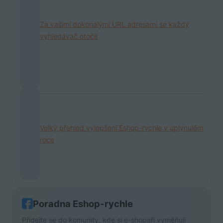
Za vašimi dokonalými URL adresami se každý
vyhledávač otočí!
Velký přehled vylepšení Eshop-rychle v uplynulém
roce
Poradna Eshop-rychle
Přidejte se do komunity, kde si e-shopaři vyměňují