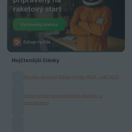
raketový start
Vyzkoušej zdarma
Nejčtenější články
Novinky ve vývoji Eshop-rychle (#53) – září 2023
Eshop-rychle nově pomáhá e-shopům i s
marketingem