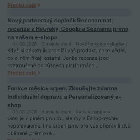
Přečíst celé
Nový partnerský doplněk Recenzomat:
recenze z Heureky, Googlu a Seznamu přímo
na vašem e-shopu
04.08.2026
3 minuty čtení
Nové funkce a vylepšení
Když si zákazník prohlíží váš produkt, chce vědět,
co o něm říkají ostatní. Jenže recenze jsou
roztroušené po různých platformách…
Přečíst celé
Funkce měsíce srpen: Zkoušejte zdarma
Individuální dopravu a Personalizovaný e-
shop
03.08.2026
4 minuty čtení
Rady a inspirace
Léto je v plném proudu, ale my v Eshop-rychle
nepolevujeme. I na srpen jsme pro vás připravili dvě
oblíbené prémiové…