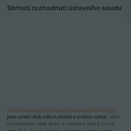
Shrnutí rozhodnutí ústavního soudu
Ústavní soud zrušil část zákona o evidenci tržeb
,
jako celek však zákon obstál a zrušen nebyl
. Jeho
rozhodnutím však došlo k oddálení třetí a čtvrté
vlny EET, do níž se měly v březnu a červnu roku