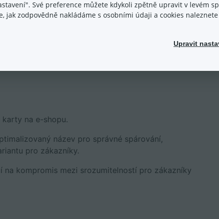
nastavení". Své preference můžete kdykoli zpětně upravit v levém 
ávače
.
ace, jak zodpovědně nakládáme s osobními údaji a cookies naleznet
it:
Upravit nasta
karty na e-shopu.
ptimalizovaný název pro správné spárování,
ariantu pro zákazníky.
jí na kompromis mezi srozumitelností pro zákazníky