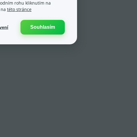
spodním rohu kliknutím na
e na
této stránce
Souhlasím
vení