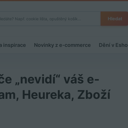
Hledat
a inspirace
Novinky z e-commerce
Dění v Esho
e „nevidí“ váš e-
am, Heureka, Zboží