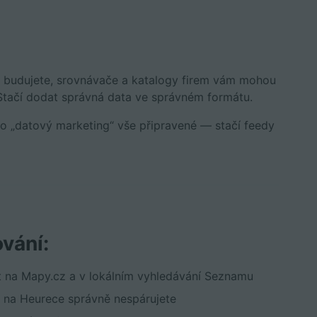
ve budujete, srovnávače a katalogy firem vám mohou
Stačí dodat správná data ve správném formátu.
to „datový marketing“ vše připravené — stačí feedy
vání:
ost na Mapy.cz a v lokálním vyhledávání Seznamu
 na Heurece správně nespárujete