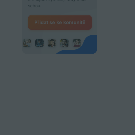
sebou.
Přidat se ke komunitě