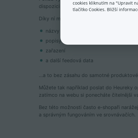
cookies kliknutím na "Upravit 
dispozici funkci
Pokročilé zbožové srovn
tlačítko Cookies. Bližší inform
Díky ní můžete pro každý srovnávač uprav
názvy produktů
popisy
zařazení
a další feedová data
…a to bez zásahu do samotné produktové 
Můžete tak například poslat do Heureky o
zatímco na webu si ponecháte čitelnější v
Bez této možnosti často e-shopaři naráže
a správným fungováním ve srovnávačích.