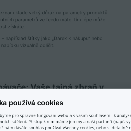
. Seznam klade velký důraz na parametry produktů
vantních parametrů ve feedu máte, tím lépe může
ost získáte.
E
– například štítky jako „Dárek k nákupu“ nebo
nabídku vizuálně odlišit.
návače: Vaše tajná zbraň v
ka používá cookies
 produktů na e-shopu jen kvůli srovnávačům.“
bytné pro správné fungování webu a s vaším souhlasem i k analýze
ních sdělení. Přístup k nim máme jen my a naši partneři (např. vyh
m" nám dáváte souhlas používat všechny cookies, nebo si detailně n
latíte modul jako samostatný doplněk), máte k