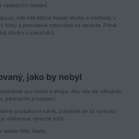
 výsledcích hledání.
apy.cz, kde lidé běžně hledají služby a obchody v
tní fotky a pravidelně odpovídat na recenze. Právě
šují důvěru u zákazníků.
vaný, jako by nebyl
objednávek pro české e-shopy. Aby vás ale zákazníci
 tzv. párovacím procesem.
rávné produktové kartě, zobrazíte se až na konci
e viditelnost výrazně nižší.
 ve vašem XML feedu: