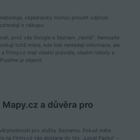
m neboduje, objednávky mohou proudit odjinud.
rozhodují o nákupu.
brali, proč vás Google a Seznam „nevidí“. Nemusíte
istují totiž místa, kde lidé nehledají informace, ale
 Firmy.cz mají vlastní pravidla, vlastní roboty a
 Pojďme je objevit.
a Mapy.cz a důvěra pro
důvěryhodnosti pro služby Seznamu. Pokud máte
is na Firmy.cz vás dostane do tzv. „Local Packu“ –