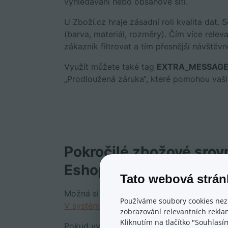
vyhledávání nebo obsahové síti.
U Zboží.cz hraje zásadní roli kvalita dat
(barva, materiál, rozměry). Čím více rele
zákazník filtrovat a tím přesnější návštěvn
Využít můžete také tag
EXTRA_MESSAG
„Prodloužená záruka“, které pomohou vaši 
Pokročilé zbožové srov
Eshop-rychle
Tato webová strán
Možná si říkáte: „Nechci upravovat názvy
Používáme soubory cookies nez
V systému Eshop-rychle
ani nemusíte.
zobrazování relevantních reklam
Kliknutím na tlačítko "Souhlasí
Pokud využíváte tarif Business (nebo si p