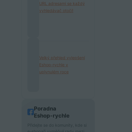
URL adresami se každý
vyhledávač otočí!
Velký přehled vylepšení
Eshop-rychle v
uplynulém roce
Poradna
Eshop-rychle
Přidejte se do komunity, kde si
e-shopaři vyměňují rady mezi