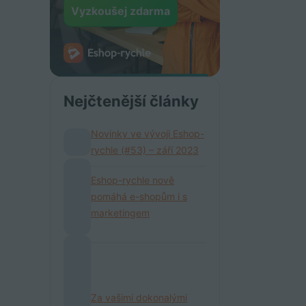
Vyzkoušej zdarma
Nejčtenější články
Novinky ve vývoji Eshop-
rychle (#53) – září 2023
Eshop-rychle nově
pomáhá e-shopům i s
marketingem
Za vašimi dokonalými