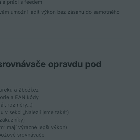
h a práci s feedem
vám umožní ladit výkon bez zásahu do samotného
 srovnávače opravdu pod
ureku a Zboží.cz
gorie a EAN kódy
iál, rozměry…)
 v sekci „Nalezli jsme také“)
 zákazníky)
m“ mají výrazně lepší výkon)
zbožové srovnávače