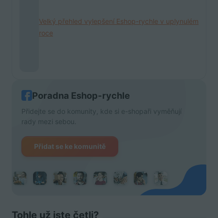
Velký přehled vylepšení Eshop-rychle v uplynulém
roce
Poradna Eshop-rychle
Přidejte se do komunity, kde si e-shopaři vyměňují
rady mezi sebou.
Přidat se ke komunitě
Tohle už jste četli?