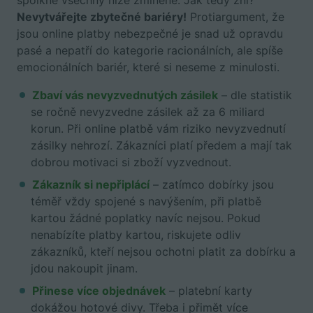
spolkne všechny níže zmíněné. Jak tedy zní?
Nevytvářejte zbytečné bariéry!
Protiargument, že
jsou online platby nebezpečné je snad už opravdu
pasé a nepatří do kategorie racionálních, ale spíše
emocionálních bariér, které si neseme z minulosti.
Zbaví vás nevyzvednutých zásilek
–
dle
statistik
se ročně nevyzvedne zásilek až za 6 miliard
korun. Při online platbě vám riziko nevyzvednutí
zásilky nehrozí. Zákazníci platí předem a mají tak
dobrou motivaci si zboží vyzvednout.
Zákazník si nepřiplácí
– zatímco dobírky jsou
téměř vždy spojené s navýšením, při platbě
kartou žádné poplatky navíc nejsou. Pokud
nenabízíte platby kartou, riskujete odliv
zákazníků, kteří nejsou ochotni platit za dobírku a
jdou nakoupit jinam.
Přinese více objednávek
– platební karty
dokážou hotové divy. Třeba i přimět více