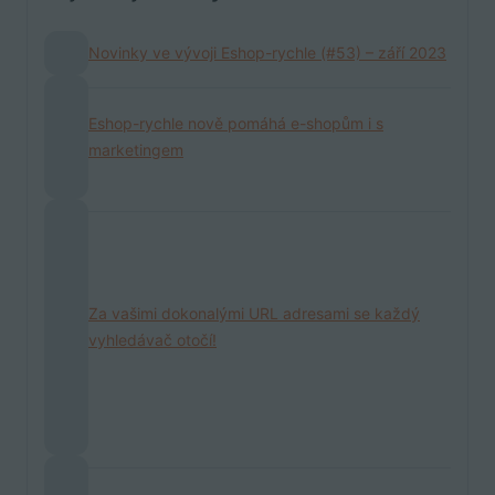
Novinky ve vývoji Eshop-rychle (#53) – září 2023
Eshop-rychle nově pomáhá e-shopům i s
marketingem
Za vašimi dokonalými URL adresami se každý
vyhledávač otočí!