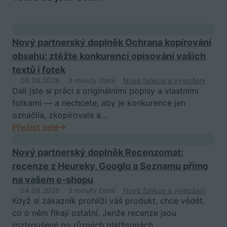
Nový partnerský doplněk Ochrana kopírování
obsahu: ztěžte konkurenci opisování vašich
textů i fotek
06.08.2026
3 minuty čtení
Nové funkce a vylepšení
Dali jste si práci s originálními popisy a vlastními
fotkami — a nechcete, aby je konkurence jen
označila, zkopírovala a…
Přečíst celé
Nový partnerský doplněk Recenzomat:
recenze z Heureky, Googlu a Seznamu přímo
na vašem e-shopu
04.08.2026
3 minuty čtení
Nové funkce a vylepšení
Když si zákazník prohlíží váš produkt, chce vědět,
co o něm říkají ostatní. Jenže recenze jsou
roztroušené po různých platformách…