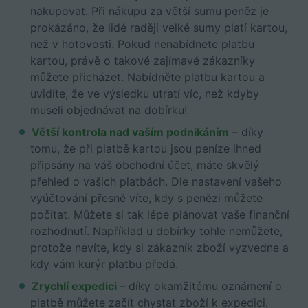
nakupovat. Při nákupu za větší sumu peněz je
prokázáno, že lidé raději velké sumy platí kartou,
než v hotovosti. Pokud nenabídnete platbu
kartou, právě o takové zajímavé zákazníky
můžete přicházet. Nabídněte platbu kartou a
uvidíte, že ve výsledku utratí víc, než kdyby
museli objednávat na dobírku!
Větší kontrola nad vaším podnikáním
– díky
tomu, že při platbě kartou jsou peníze ihned
připsány na váš obchodní účet, máte skvělý
přehled o vašich platbách. Dle nastavení vašeho
vyúčtování přesně víte, kdy s penězi můžete
počítat. Můžete si tak lépe plánovat vaše finanční
rozhodnutí. Například u dobírky tohle nemůžete,
protože nevíte, kdy si zákazník zboží vyzvedne a
kdy vám kurýr platbu předá.
Zrychlí expedici
–
díky okamžitému oznámení o
platbě můžete začít chystat zboží k expedici.