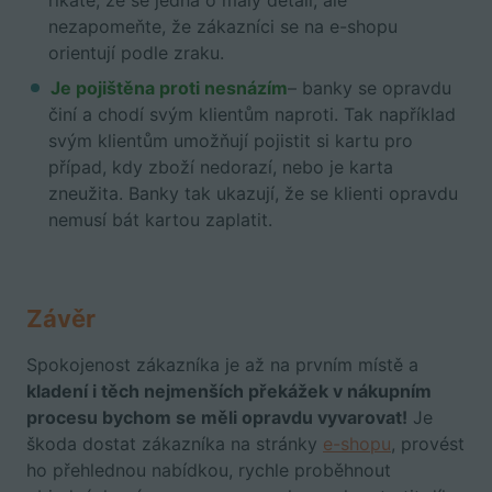
říkáte, že se jedná o malý detail, ale
nezapomeňte, že zákazníci se na e-shopu
orientují podle zraku.
Je pojištěna proti nesnázím
– banky se opravdu
činí a chodí svým klientům naproti. Tak například
svým klientům umožňují pojistit si kartu pro
případ, kdy zboží nedorazí, nebo je karta
zneužita. Banky tak ukazují, že se klienti opravdu
nemusí bát kartou zaplatit.
Závěr
Spokojenost zákazníka je až na prvním místě a
kladení i těch nejmenších překážek v nákupním
procesu bychom se měli opravdu vyvarovat!
Je
škoda dostat zákazníka na stránky
e-shopu
, provést
ho přehlednou nabídkou, rychle proběhnout