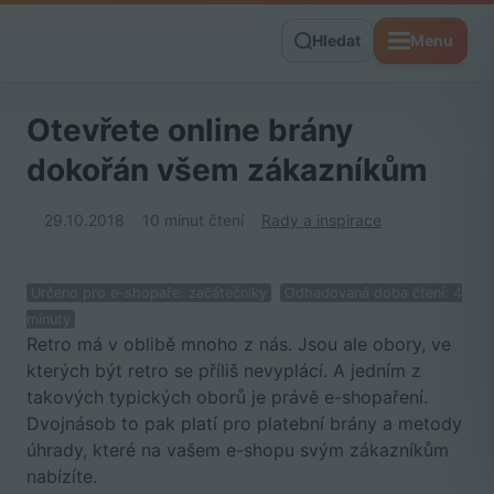
Hledat
Menu
Otevřete online brány
dokořán všem zákazníkům
29.10.2018
10 minut čtení
Rady a inspirace
Určeno pro e-shopaře: začátečníky
Odhadovaná doba čtení: 4
minuty
Retro má v oblibě mnoho z nás. Jsou ale obory, ve
kterých být retro se příliš nevyplácí. A jedním z
takových typických oborů je právě e-shopaření.
Dvojnásob to pak platí pro platební brány a metody
úhrady, které na vašem e-shopu svým zákazníkům
nabízíte.