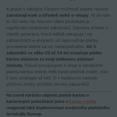
A právě v nabídce různých možností plateb nejvíce
zaostávají malé a středně velké e-shopy
. Ať se nám
to líbí nebo ne, hlavním cílem podnikání je
naplňování očekávání zákazníků. Zejména střední a
mladší generace, která běžně nakupuje i na
zahraničních e-shopech, už nepovažuje platby
provedené online za nic nebezpečného.
40 %
zákazníků ve věku 25 až 34 let označuje platbu
kartou dokonce za svoji oblíbenou platební
metodu
. Pokud provozujete e-shop a nenabízíte
platbu kartou online, měli byste pečlivě zvážit, zda-
li tato strategie už teď, či v budoucnu nebude
příčinou ztráty určitého okruhu zákazníků.
Na trend nárůstu objemů plateb kartou v
kamenných pobočkách jsme v
Eshop-rychle
reagovali také implementací moderního platebního
terminálu Sumup.