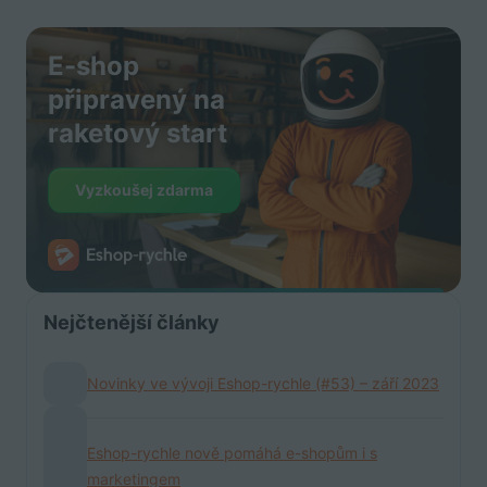
E-shop
připravený na
raketový start
Vyzkoušej zdarma
Nejčtenější články
Novinky ve vývoji Eshop-rychle (#53) – září 2023
Eshop-rychle nově pomáhá e-shopům i s
marketingem