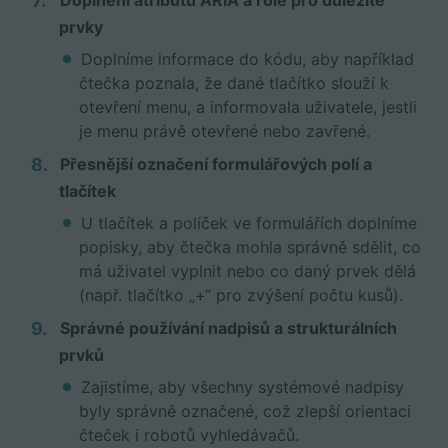
Doplnění atributů ARIA a role pro důležité
prvky
Doplníme informace do kódu, aby například
čtečka poznala, že dané tlačítko slouží k
otevření menu, a informovala uživatele, jestli
je menu právě otevřené nebo zavřené.
Přesnější označení formulářových polí a
tlačítek
U tlačítek a políček ve formulářích doplníme
popisky, aby čtečka mohla správně sdělit, co
má uživatel vyplnit nebo co daný prvek dělá
(např. tlačítko „+“ pro zvýšení počtu kusů).
Správné používání nadpisů a strukturálních
prvků
Zajistíme, aby všechny systémové nadpisy
byly správně označené, což zlepší orientaci
čteček i robotů vyhledávačů.