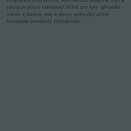
omezenou pohyblivostí, kdo nemůže používat myš a
naviguje pouze klávesnicí. Právě pro tyto uživatele
zákon vyžaduje, aby e-shopy splňovaly určité
technické standardy přístupnosti.