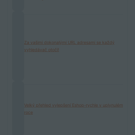
Za vašimi dokonalými URL adresami se každý
vyhledávač otočí!
Velký přehled vylepšení Eshop-rychle v uplynulém
roce