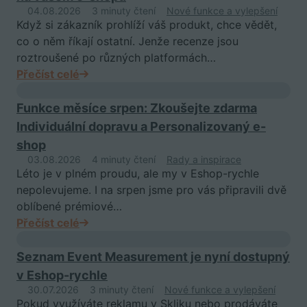
04.08.2026
3 minuty čtení
Nové funkce a vylepšení
Když si zákazník prohlíží váš produkt, chce vědět,
co o něm říkají ostatní. Jenže recenze jsou
roztroušené po různých platformách…
Přečíst celé
Funkce měsíce srpen: Zkoušejte zdarma
Individuální dopravu a Personalizovaný e-
shop
03.08.2026
4 minuty čtení
Rady a inspirace
Léto je v plném proudu, ale my v Eshop-rychle
nepolevujeme. I na srpen jsme pro vás připravili dvě
oblíbené prémiové…
Přečíst celé
Seznam Event Measurement je nyní dostupný
v Eshop-rychle
30.07.2026
3 minuty čtení
Nové funkce a vylepšení
Pokud využíváte reklamu v Skliku nebo prodáváte