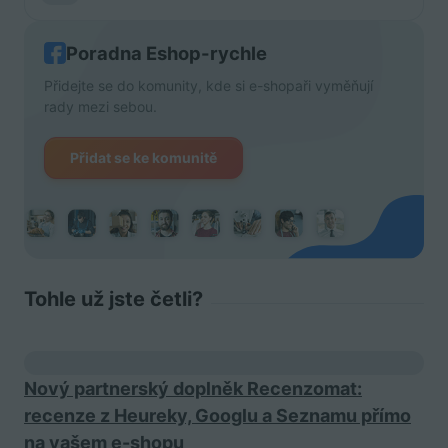
Poradna Eshop-rychle
Přidejte se do komunity, kde si e-shopaři vyměňují
rady mezi sebou.
Přidat se ke komunitě
Tohle už jste četli?
Nový partnerský doplněk Recenzomat:
recenze z Heureky, Googlu a Seznamu přímo
na vašem e-shopu