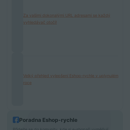
Za vašimi dokonalými URL adresami se každý
vyhledávač otočí!
Velký přehled vylepšení Eshop-rychle v uplynulém
roce
Poradna Eshop-rychle
Přidejte se do komunity, kde si e-shopaři vyměňují