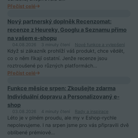
Přečíst celé
Nový partnerský doplněk Recenzomat:
recenze z Heureky, Googlu a Seznamu přímo
na vašem e-shopu
04.08.2026
3 minuty čtení
Nové funkce a vylepšení
Když si zákazník prohlíží váš produkt, chce vědět,
co o něm říkají ostatní. Jenže recenze jsou
roztroušené po různých platformách…
Přečíst celé
Funkce měsíce srpen: Zkoušejte zdarma
Individuální dopravu a Personalizovaný e-
shop
03.08.2026
4 minuty čtení
Rady a inspirace
Léto je v plném proudu, ale my v Eshop-rychle
nepolevujeme. I na srpen jsme pro vás připravili dvě
oblíbené prémiové…