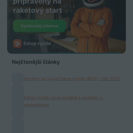
připravený na
raketový start
Vyzkoušej zdarma
Nejčtenější články
Novinky ve vývoji Eshop-rychle (#53) – září 2023
Eshop-rychle nově pomáhá e-shopům i s
marketingem