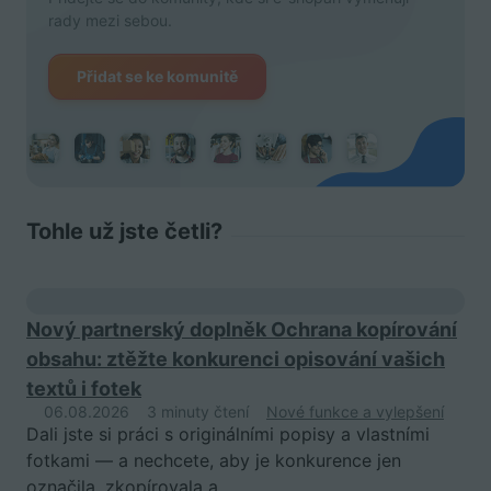
rady mezi sebou.
Přidat se ke komunitě
Tohle už jste četli?
Nový partnerský doplněk Ochrana kopírování
obsahu: ztěžte konkurenci opisování vašich
textů i fotek
06.08.2026
3 minuty čtení
Nové funkce a vylepšení
Dali jste si práci s originálními popisy a vlastními
fotkami — a nechcete, aby je konkurence jen
označila, zkopírovala a…