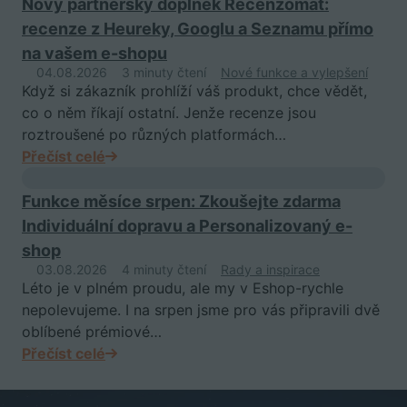
Nový partnerský doplněk Recenzomat:
recenze z Heureky, Googlu a Seznamu přímo
na vašem e-shopu
04.08.2026
3 minuty čtení
Nové funkce a vylepšení
Když si zákazník prohlíží váš produkt, chce vědět,
co o něm říkají ostatní. Jenže recenze jsou
roztroušené po různých platformách…
Přečíst celé
Funkce měsíce srpen: Zkoušejte zdarma
Individuální dopravu a Personalizovaný e-
shop
03.08.2026
4 minuty čtení
Rady a inspirace
Léto je v plném proudu, ale my v Eshop-rychle
nepolevujeme. I na srpen jsme pro vás připravili dvě
oblíbené prémiové…
Přečíst celé