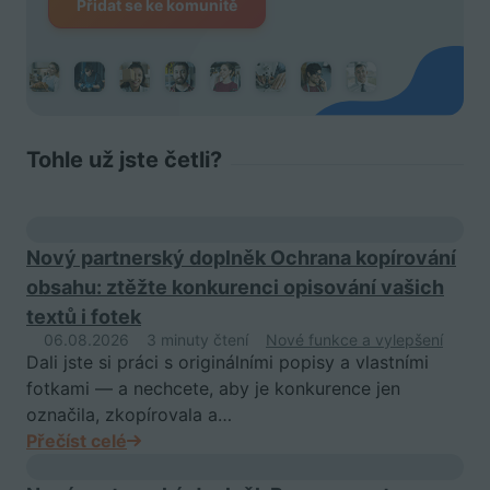
Přidat se ke komunitě
Tohle už jste četli?
Nový partnerský doplněk Ochrana kopírování
obsahu: ztěžte konkurenci opisování vašich
textů i fotek
06.08.2026
3 minuty čtení
Nové funkce a vylepšení
Dali jste si práci s originálními popisy a vlastními
fotkami — a nechcete, aby je konkurence jen
označila, zkopírovala a…
Přečíst celé