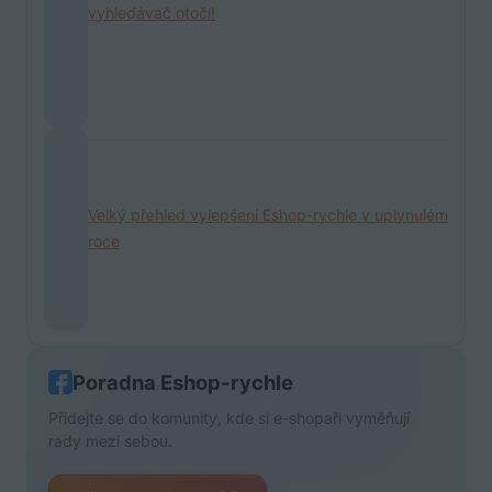
vyhledávač otočí!
Velký přehled vylepšení Eshop-rychle v uplynulém
roce
Poradna Eshop-rychle
Přidejte se do komunity, kde si e-shopaři vyměňují
rady mezi sebou.