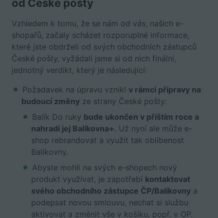
od České pošty
Vzhledem k tomu, že se nám od vás, našich e-
shopařů, začaly scházet rozporuplné informace,
které jste obdrželi od svých obchodních zástupců
České pošty, vyžádali jsme si od nich finální,
jednotný verdikt, který je následující:
Požadavek na úpravu vznikl
v rámci přípravy na
budoucí změny
ze strany České pošty:
Balík Do ruky
bude ukončen v příštím roce a
nahradí jej Balíkovna+
. Už nyní ale může e-
shop rebrandovat a využít tak oblíbenost
Balíkovny.
Abyste mohli na svých e-shopech nový
produkt využívat, je zapotřebí
kontaktovat
svého obchodního zástupce ČP/Balíkovny
a
podepsat novou smlouvu, nechat si službu
aktivovat a změnit vše v košíku, popř. v OP.