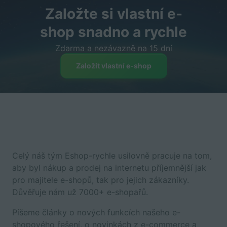
Založte si vlastní e-
shop snadno a rychle
Zdarma a nezávazně na 15 dní
Založit vlastní e-shop
Celý náš tým Eshop-rychle usilovně pracuje na tom,
aby byl nákup a prodej na internetu příjemnější jak
pro majitele e-shopů, tak pro jejich zákazníky.
Důvěřuje nám už 7000+ e-shopařů.
Píšeme články o nových funkcích našeho e-
shopového řešení, o novinkách z e-commerce a