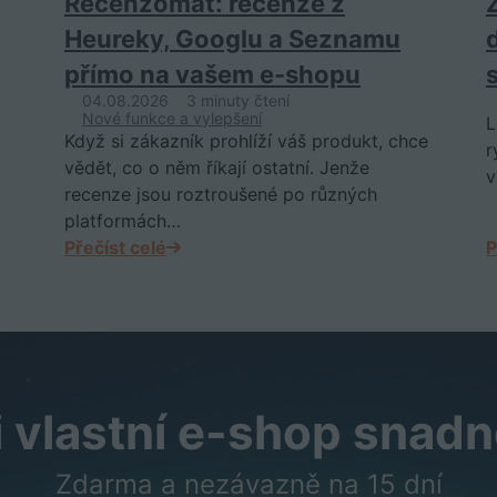
Recenzomat: recenze z
Heureky, Googlu a Seznamu
přímo na vašem e-shopu
04.08.2026
3 minuty čtení
Nové funkce a vylepšení
L
Když si zákazník prohlíží váš produkt, chce
r
vědět, co o něm říkají ostatní. Jenže
v
recenze jsou roztroušené po různých
platformách…
Přečíst celé
P
i vlastní e-shop snadn
Zdarma a nezávazně na 15 dní