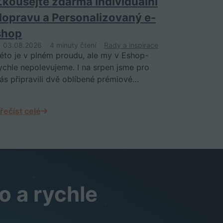
Zkoušejte zdarma Individuální
dopravu a Personalizovaný e-
shop
03.08.2026
4 minuty čtení
Rady a inspirace
éto je v plném proudu, ale my v Eshop-
ychle nepolevujeme. I na srpen jsme pro
ás připravili dvě oblíbené prémiové…
řečíst celé
o a rychle