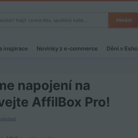
Hledat
a inspirace
Novinky z e-commerce
Dění v Esho
sme napojení na
vejte AffilBox Pro!
ylepšení