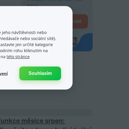
sebou.
Přidat se ke komunitě
 jeho návštěvnosti nebo
ledávače nebo sociální sítě).
astavte jen určité kategorie
spodním rohu kliknutím na
e na
této stránce
Souhlasím
vení
Funkce měsíce srpen: