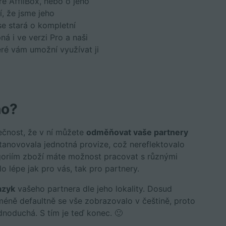
e AffilBox, nebo o jeho
í, že jsme jeho
 se stará o kompletní
ná i ve verzi Pro a naši
ré vám umožní využívat ji
ho?
ečnost, že v ní můžete
odměňovat vaše partnery
stanovovala jednotná provize, což nereflektovalo
goriím zboží máte možnost pracovat s různými
o lépe jak pro vás, tak pro partnery.
azyk
vašeho partnera dle jeho lokality. Dosud
méně defaultně se vše zobrazovalo v češtině, proto
noduchá. S tím je teď konec. 🙂