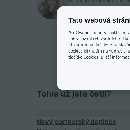
Martina je kreativním člene
má sociální sítě, blog a dalš
najdete nejčastěji v bazénu, 
Tato webová strán
Používáme soubory cookies nez
zobrazování relevantních reklam
Kliknutím na tlačítko "Souhlasí
cookies kliknutím na "Upravit 
tlačítko Cookies. Bližší inform
Tohle už jste četli?
Nový partnerský doplněk