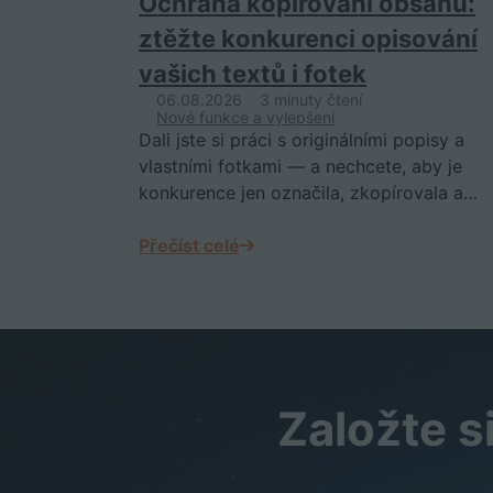
Ochrana kopírování obsahu:
ztěžte konkurenci opisování
vašich textů i fotek
06.08.2026
3 minuty čtení
Nové funkce a vylepšení
Dali jste si práci s originálními popisy a
vlastními fotkami — a nechcete, aby je
konkurence jen označila, zkopírovala a…
Přečíst celé
Založte s