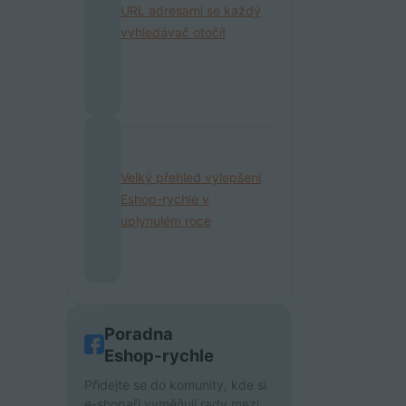
URL adresami se každý
vyhledávač otočí!
Velký přehled vylepšení
Eshop-rychle v
uplynulém roce
Poradna
Eshop-rychle
Přidejte se do komunity, kde si
e-shopaři vyměňují rady mezi