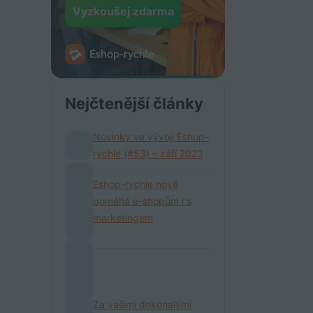
Vyzkoušej zdarma
Nejčtenější články
Novinky ve vývoji Eshop-
rychle (#53) – září 2023
Eshop-rychle nově
pomáhá e-shopům i s
marketingem
Za vašimi dokonalými