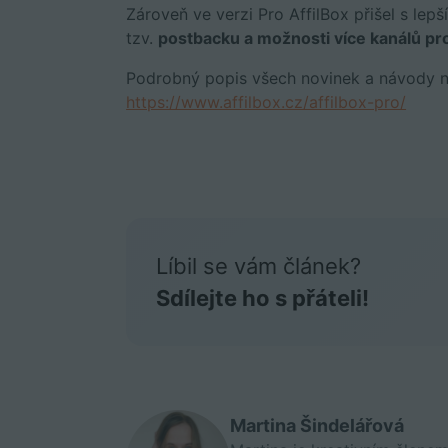
Zároveň ve verzi Pro AffilBox přišel s le
tzv.
p
ostbacku a možnosti více kanálů pr
Podrobný popis všech novinek a návody na
https://www.affilbox.cz/affilbox-pro/
Líbil se vám článek?
Sdílejte ho s přáteli!
Martina Šindelářová