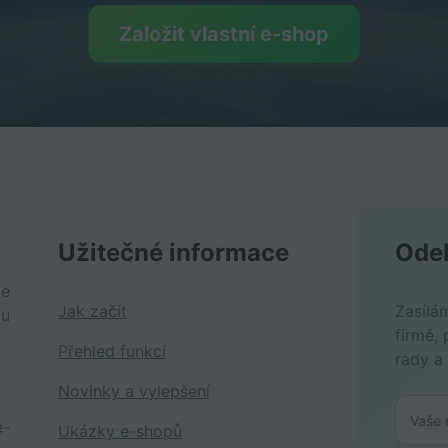
Založit vlastní e-shop
Užitečné informace
Odeb
je
Jak začít
Zasílá
tu
firmě, 
Přehled funkcí
rady a
Novinky a vylepšení
e-
Ukázky e-shopů