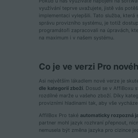
Pokud u nás využíváte napojení na softwar
využívání teprve uvažujete, jistě vás potěš
implementaci
vylepšili. Tato služba, která
správu provizního systému, je totiž dostup
programátoři zapracovali na úpravách, kte
na maximum i v našem systému.
Co je ve verzi Pro nové
Asi největším lákadlem nové verze je skut
dle kategorií zboží
. Dosud se v AffiBoxu 
rozdílné marže u vašeho zboží. Díky kate
provizními hladinami tak, aby vše vycházel
AffilBox Pro také
automaticky rozpozná j
partner mohl jazyk rozhraní přepnout, nic
nemusela být změna jazyka pro cizince jed