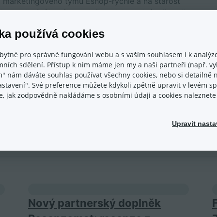
m marketingového týmu Eshop-rychle a na starost
í komunikační kanály společnosti. Ve volném čase ji
na pláži nebo v kuchyni.
ka používá cookies
bytné pro správné fungování webu a s vaším souhlasem i k analýze
ních sdělení. Přístup k nim máme jen my a naši partneři (např. vyh
m" nám dáváte souhlas používat všechny cookies, nebo si detailně n
nastavení". Své preference můžete kdykoli zpětně upravit v levém 
ace, jak zodpovědně nakládáme s osobními údaji a cookies naleznet
Upravit nasta
Nový partnerský doplněk