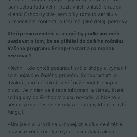
jsem celou řadu velmi pozitivních ohlasů, s řadou
klientů Eshop-rychle jsem díky tomuto seriálu v
pravidelném kontaktu a těší mě, jaké dělají pokroky.
Kteří provozovatelé e-shopů by podle vás měli
uvažovat o tom, že se přihlásí do dalšího ročníku
Vašeho programu Eshop-restart a co mohou
očekávat?
Všichni, kdo chtějí posunout své e-shopy a vymanit
se z nějakého šedého průměru. Eshoprestart je
dvakrát, možná třikrát větší než seriál E-shop v
plusu. Je v něm celá řada informací a témat, které
se logicky do E-shop v plusu nevešly. A hlavně v
něm ukazuji přesné návody a postupy, které prostě
fungují.
Vším jsem si prošli na x-hokej.cz a díky celé téhle
mozaice věcí jsme každým rokem dokázali na