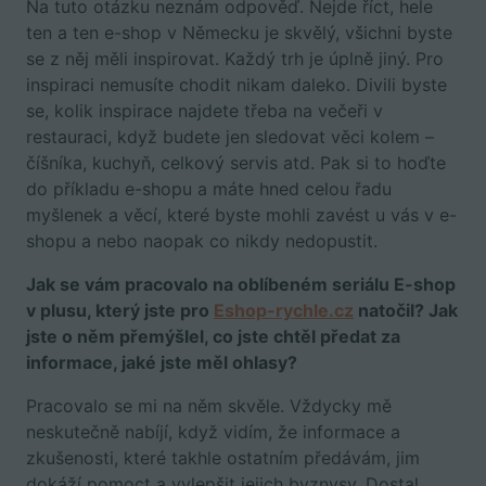
Na tuto otázku neznám odpověď. Nejde říct, hele
ten a ten e-shop v Německu je skvělý, všichni byste
se z něj měli inspirovat. Každý trh je úplně jiný. Pro
inspiraci nemusíte chodit nikam daleko. Divili byste
se, kolik inspirace najdete třeba na večeři v
restauraci, když budete jen sledovat věci kolem –
číšníka, kuchyň, celkový servis atd. Pak si to hoďte
do příkladu e-shopu a máte hned celou řadu
myšlenek a věcí, které byste mohli zavést u vás v e-
shopu a nebo naopak co nikdy nedopustit.
Jak se vám pracovalo na oblíbeném seriálu E-shop
v plusu, který jste pro
Eshop-rychle.cz
natočil? Jak
jste o něm přemýšlel, co jste chtěl předat za
informace, jaké jste měl ohlasy?
Pracovalo se mi na něm skvěle. Vždycky mě
neskutečně nabíjí, když vidím, že informace a
zkušenosti, které takhle ostatním předávám, jim
dokáží pomoct a vylepšit jejich byznysy. Dostal