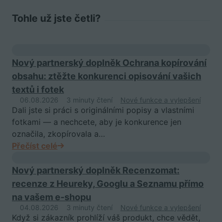
Tohle už jste četli?
Nový partnerský doplněk Ochrana kopírování
obsahu: ztěžte konkurenci opisování vašich
textů i fotek
06.08.2026
3 minuty čtení
Nové funkce a vylepšení
Dali jste si práci s originálními popisy a vlastními
fotkami — a nechcete, aby je konkurence jen
označila, zkopírovala a…
Přečíst celé
Nový partnerský doplněk Recenzomat:
recenze z Heureky, Googlu a Seznamu přímo
na vašem e-shopu
04.08.2026
3 minuty čtení
Nové funkce a vylepšení
Když si zákazník prohlíží váš produkt, chce vědět,