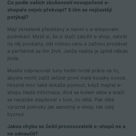
Co podle vašich zkušeností novopečené e-
shopaře nejvíc překvapí? S čím se nejčastěji
potýkají?
Mají zkreslené představy a naivní o e-shopovém
podnikání. Myslí si, že si stačí založit e-shop, nahrát
na něj produkty, dát nízkou cenu a začnou prodávat
a perfektně se tím živit. Jenže realita je úplně někde
jinde.
Musíte odpracovat tuny hodin tvrdé práce na to,
abyste mohli začít sklízet první malé kousky ovoce.
Hrozně moc také dokáže pomoct, když majitel e-
shopu hledá informace, dívá se kolem sebe a snaží
se neustále zlepšovat v tom, co dělá. Pak dělá
výrazné pokroky jak samotný e-shop, tak celý
byznys.
Jakou chybu se čeští provozovatelé e-shopů ne a
ne odnaučit?