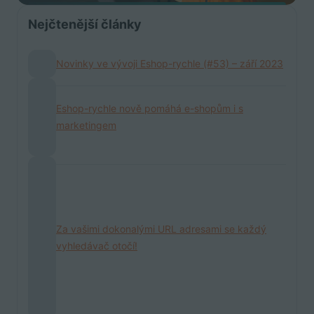
Nejčtenější články
Novinky ve vývoji Eshop-rychle (#53) – září 2023
Eshop-rychle nově pomáhá e-shopům i s
marketingem
Za vašimi dokonalými URL adresami se každý
vyhledávač otočí!