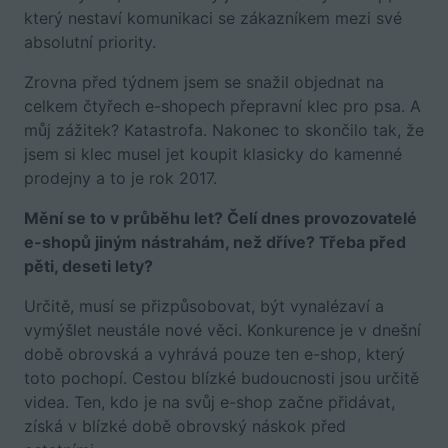
který nestaví komunikaci se zákazníkem mezi své
absolutní priority.
Zrovna před týdnem jsem se snažil objednat na
celkem čtyřech e-shopech přepravní klec pro psa. A
můj zážitek? Katastrofa. Nakonec to skončilo tak, že
jsem si klec musel jet koupit klasicky do kamenné
prodejny a to je rok 2017.
Mění se to v průběhu let? Čelí dnes provozovatelé
e-shopů jiným nástrahám, než dříve? Třeba před
pěti, deseti lety?
Určitě, musí se přizpůsobovat, být vynalézaví a
vymýšlet neustále nové věci. Konkurence je v dnešní
době obrovská a vyhrává pouze ten e-shop, který
toto pochopí. Cestou blízké budoucnosti jsou určitě
videa. Ten, kdo je na svůj e-shop začne přidávat,
získá v blízké době obrovský náskok před