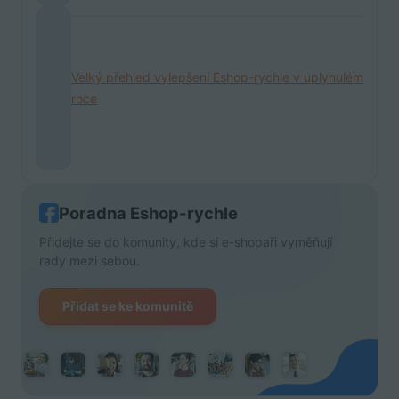
Velký přehled vylepšení Eshop-rychle v uplynulém
roce
Poradna Eshop-rychle
Přidejte se do komunity, kde si e-shopaři vyměňují
rady mezi sebou.
Přidat se ke komunitě