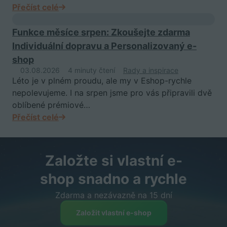
Přečíst celé
Funkce měsíce srpen: Zkoušejte zdarma
Individuální dopravu a Personalizovaný e-
shop
03.08.2026
4 minuty čtení
Rady a inspirace
Léto je v plném proudu, ale my v Eshop-rychle
nepolevujeme. I na srpen jsme pro vás připravili dvě
oblíbené prémiové…
Přečíst celé
Založte si vlastní e-
shop snadno a rychle
Zdarma a nezávazně na 15 dní
Založit vlastní e-shop