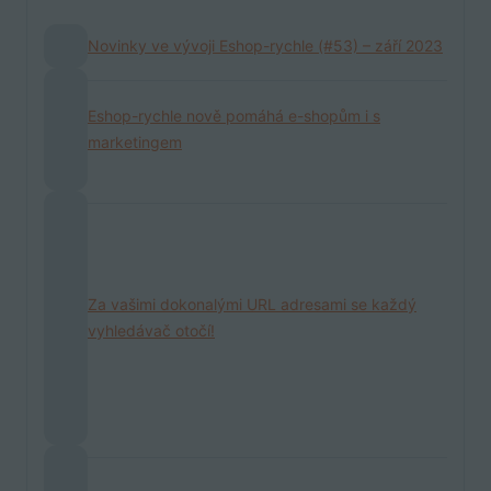
Novinky ve vývoji Eshop-rychle (#53) – září 2023
Eshop-rychle nově pomáhá e-shopům i s
marketingem
Za vašimi dokonalými URL adresami se každý
vyhledávač otočí!