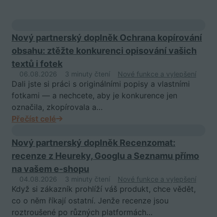
Nový partnerský doplněk Ochrana kopírování
obsahu: ztěžte konkurenci opisování vašich
textů i fotek
06.08.2026
3 minuty čtení
Nové funkce a vylepšení
Dali jste si práci s originálními popisy a vlastními
fotkami — a nechcete, aby je konkurence jen
označila, zkopírovala a…
Přečíst celé
Nový partnerský doplněk Recenzomat:
recenze z Heureky, Googlu a Seznamu přímo
na vašem e-shopu
04.08.2026
3 minuty čtení
Nové funkce a vylepšení
Když si zákazník prohlíží váš produkt, chce vědět,
co o něm říkají ostatní. Jenže recenze jsou
roztroušené po různých platformách…