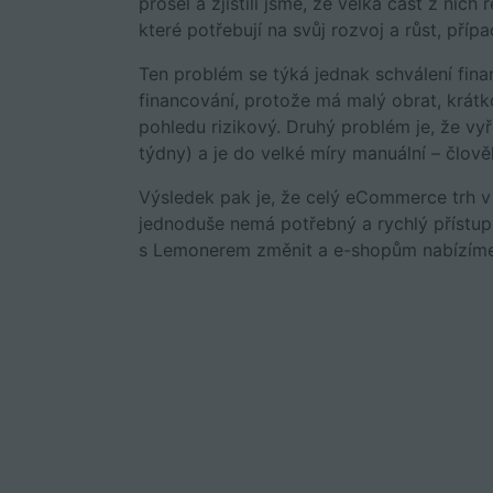
prošel a zjistili jsme, že velká část z nic
které potřebují na svůj rozvoj a růst, pří
Ten problém se týká jednak schválení fina
financování, protože má malý obrat, krátkou
pohledu rizikový. Druhý problém je, že vy
týdny) a je do velké míry manuální – člov
Výsledek pak je, že celý eCommerce trh v
jednoduše nemá potřebný a rychlý přístu
s Lemonerem změnit a e-shopům nabízíme s