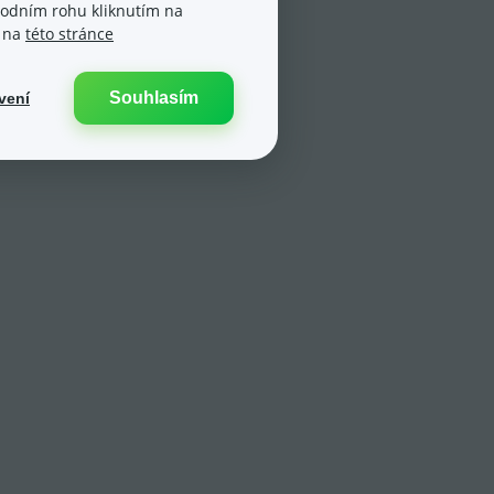
spodním rohu kliknutím na
e na
této stránce
Souhlasím
vení