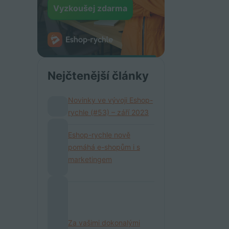
Vyzkoušej zdarma
Nejčtenější články
Novinky ve vývoji Eshop-
rychle (#53) – září 2023
Eshop-rychle nově
pomáhá e-shopům i s
marketingem
Za vašimi dokonalými