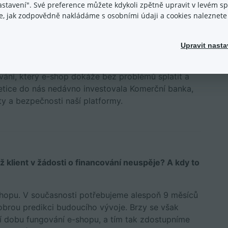
nastavení". Své preference můžete kdykoli zpětně upravit v levém 
tivní financování našeho typu je určitě správnou
ace, jak zodpovědně nakládáme s osobními údaji a cookies naleznet
 prvé jsou naše podmínky financování jasné a
Upravit nasta
o kličky v podmínkách. Za druhé celý proces
staven na datech a machine learningu, který je
ání, který e-shop dokáže bez problémů splatit a
etice do nás nedávno investovala Komerční banka,
ty a bezpečnosti naší platformy.
ž klient v žádosti o financování neuspěje? A kdy to
 e-shopu. V současnosti potřebujeme alespoň 9 měsíců
obrou predikci budoucího vývoje. Brzy se však
ní dobu fungování e-shopu, a tím tak zdostupníme