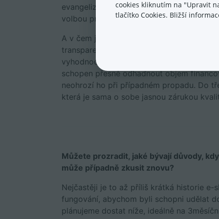
cookies kliknutím na "Upravit 
evangelizace trhu a vysvětlení, že alterna
tlačítko Cookies. Bližší inform
volbou pro růst byznysu.
A v čem je Lemonero jiné a inovativní? Za
transparentní, žádné skryté poplatky neb
vyhodnocení a schválení financování je po
schopen přesně odhadnout objem financov
neohrozí ho při případném propadu. Do tř
která je sama o sobe jasnou zárukou kvali
Můžete prozradit, jaké bývají důvody, kdy
může případně zkusit znovu?
Nejčastěji je to až příliš krátká historie
fungování, abychom byli schopni udělat d
plánujeme dostat níže, ideálně na 3měsíč