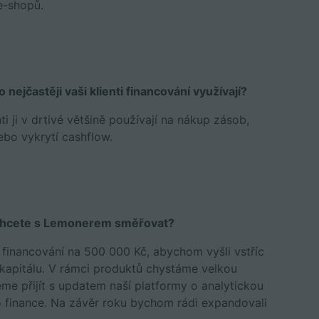
e-shopů.
nejčastěji vaši klienti financování využívají?
i ji v drtivé většině používají na nákup zásob,
ebo vykrytí cashflow.
 chcete s Lemonerem směřovat?
u financování na 500 000 Kč, abychom vyšli vstříc
kapitálu. V rámci produktů chystáme velkou
me přijít s updatem naší platformy o analytickou
ho finance. Na závěr roku bychom rádi expandovali