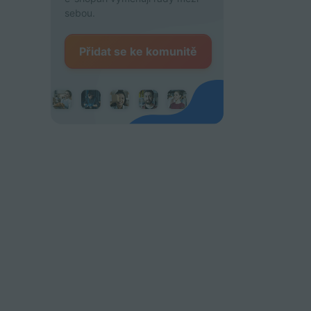
sebou.
Přidat se ke komunitě