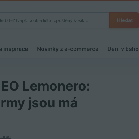
Hledat
a inspirace
Novinky z e-commerce
Dění v Esho
CEO Lemonero:
firmy jsou má
merce