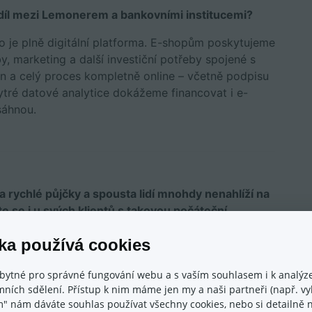
zdíl mezi Lemonerem a bankovními institucemi?
ro je plně digitální platforma. E-shopům poskytujeme
by, marketing a další investiční potřeby spojené s
in a celý proces kompletně online – včetně podpisu
ytré datové analytice dokážeme financovat i e-
osáhnou.
a rychlé půjčky a spousta lidí mnohdy nenahlíží na
e se i u svých klientů s takovou počáteční
řesvědčí, aby se právě na Lemonero podívali
ka používá cookies
které určitě nepřispívají dobré pověsti spojené s
bytné pro správné fungování webu a s vaším souhlasem i k analýze
ně se však jedná o služby poskytující spotřebitelské
ních sdělení. Přístup k nim máme jen my a naši partneři (např. vyh
m" nám dáváte souhlas používat všechny cookies, nebo si detailně n
y poskytující firemní financování. Naší snahou je i