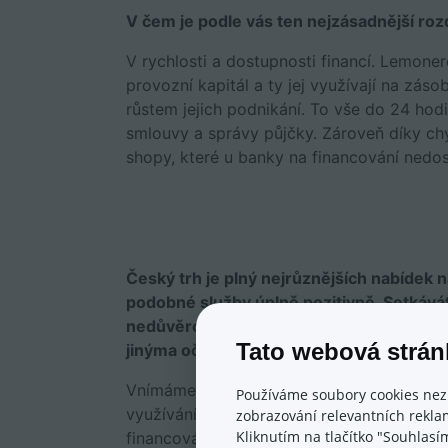
V čem je podle vás ten nejzásadnější ro
V rychlosti a dostupnosti financí. Lemone
provozní kapitál a ty jej využívají na záso
růstem jejich podnikání. To vše do 24 hod
smlouvy a správy půjčky. Zároveň díky ch
shopy, které u banky na financování ned
Český trh je plný nejrůznějších nabídek n
podobné služby úplně pozitivně. Setkávát
nedůvěrou? A co je podle vás případně p
Tato webová strán
jinýma očima?
Vnímáme, že na trhu jsou finanční služby, 
Používáme soubory cookies nez
využíváním externího financování. Ve větši
zobrazování relevantních reklam
Kliknutím na tlačítko "Souhlasí
financování, ale najdou se i pochybné služb