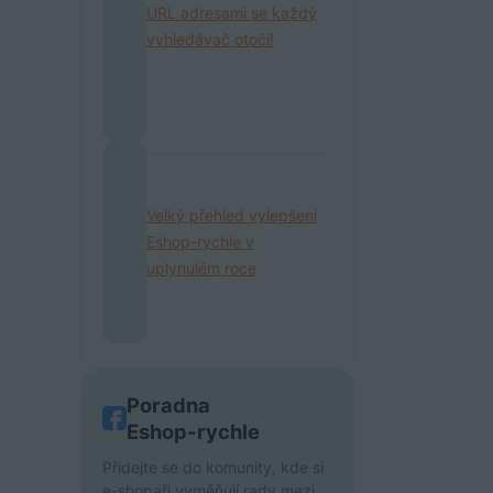
URL adresami se každý
vyhledávač otočí!
Velký přehled vylepšení
Eshop-rychle v
uplynulém roce
Poradna
Eshop-rychle
Přidejte se do komunity, kde si
e-shopaři vyměňují rady mezi