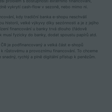
h řeší problém s dostupností externího financování,
padně vykrytí cash-flow v sezoně, nebo mimo ni.
ncování, kdy tradiční banka e-shopu neschválí
 historii, velké výkyvy díky sezónnosti a je z jejího
řízení financování u banky trvá dlouho (řádově
ěk musí fyzicky do banky, dodat spoustu papírů atd.
 ČR je podfinancovaný a velká část e-shopů
p k růstovému a provoznímu financování. To chceme
nadný, rychlý a plně digitální přístup k penězům.