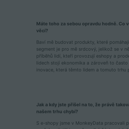
Máte toho za sebou opravdu hodně. Co vá
věcí?
Baví mě budovat produkty, které pomáhaj
segment je pro mě srdcový, jelikož se v 
příběhů lidí, kteří provozují eshopy a pr
lidech stojí ekonomika a zároveň to často 
inovace, která těmto lidem a tomuto trhu
Jak a kdy jste přišel na to, že právě tak
našem trhu chybí?
S e-shopy jsme v MonkeyData pracovali pos