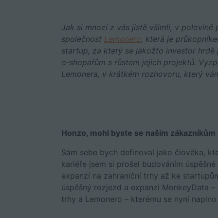
Jak si mnozí z vás jistě všimli, v polovině
společnost
Lemonero
, která je průkopník
startup, za který se jakožto investor hrd
e-shopařům s růstem jejich projektů. Vyzp
Lemonera, v krátkém rozhovoru, který vám 
Honzo, mohl byste se našim zákazníkům v
Sám sebe bych definoval jako člověka, kte
kariéře jsem si prošel budováním úspěšné 
expanzí na zahraniční trhy až ke startupů
úspěšný rozjezd a expanzi MonkeyData – 
trhy a Lemonero – kterému se nyní naplno