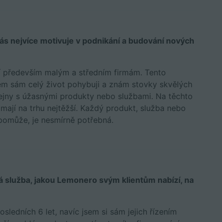
s nejvíce motivuje v podnikání a budování nových
í především malým a středním firmám. Tento
něm sám celý život pohybuji a znám stovky skvělých
odejny s úžasnými produkty nebo službami. Na těchto
mají na trhu nejtěžší. Každý produkt, služba nebo
 pomůže, je nesmírně potřebná.
ová služba, jakou Lemonero svým klientům nabízí, na
ledních 6 let, navíc jsem si sám jejich řízením