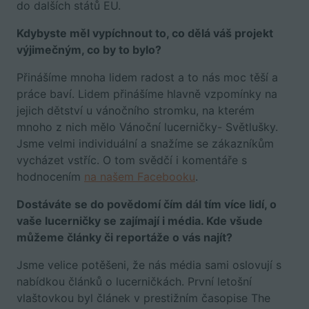
do dalších států EU.
Kdybyste měl vypíchnout to, co dělá váš projekt
výjimečným, co by to bylo?
Přinášíme mnoha lidem radost a to nás moc těší a
práce baví. Lidem přinášíme hlavně vzpomínky na
jejich dětství u vánočního stromku, na kterém
mnoho z nich mělo Vánoční lucerničky- Světlušky.
Jsme velmi individuální a snažíme se zákazníkům
vycházet vstříc. O tom svědčí i komentáře s
hodnocením
na našem Facebooku
.
Dostáváte se do povědomí čím dál tím více lidí, o
vaše lucerničky se zajímají i média. Kde všude
můžeme články či reportáže o vás najít?
Jsme velice potěšeni, že nás média sami oslovují s
nabídkou článků o lucerničkách. První letošní
vlaštovkou byl článek v prestižním časopise The