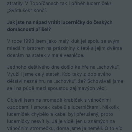
ztratily. V Topoľčanech tak i příběh lucerniček/
„Světlušek“ končí.
Jak jste na nápad vrátit lucerničky do českých
domácností přišel?
V roce 1993 jsem jako malý kluk jel spolu se svým
mladším bratrem na prázdniny k tetě a jejím dvěma
dcerám na statek v malé vesničce.
Jednoho deštivého dne došlo ke hře na „schovku“.
Využili jsme celý statek. Kdo taky z dob svého
dětství nezná hru na „schovku“, že? Schovávali jsme
se i na půdě mezi spoustou zajímavých věcí.
Objevil jsem na hromadě krabiček s vánočními
ozdobami i smotek kabelů s lucerničkami. Několik
lucerniček chybělo a kabel byl přerušený, proto
lucerničky nesvítily. Já je viděl jen u známých na
vánočním stromečku, doma jsme je neměli. O to víc