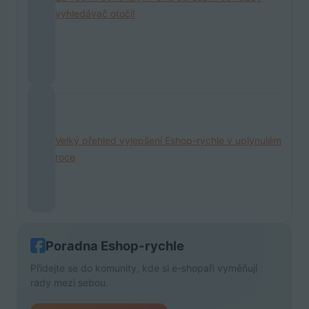
vyhledávač otočí!
Velký přehled vylepšení Eshop-rychle v uplynulém
roce
Poradna Eshop-rychle
Přidejte se do komunity, kde si e-shopaři vyměňují
rady mezi sebou.