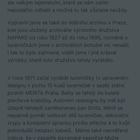
ale velkým tajemstvím, které se nám zatím
nepodařilo odhalit a možná to tak zůstane navždy.
Vypravili jsme se také do státního archivu v Praze,
kde jsou uloženy archiválie výrobního družstva
NAPAKO od roku 1927 až do roku 1995, nicméně o
lucerničkách jsme v archiváliích bohužel nic nenašli.
I tak to bylo zajímavé, viděli jsme i jiné krásné
výrobky, které toto družstvo tehdy vyrábělo.
V roce 1971 začal vyrábět lucerničky (v upraveném
designu v počtu 10 kusů lucerniček v sadě) státní
podnik MERITA Praha. Balily se tehdy do kulaté
plechové krabičky. Autorem redesignu by měl být
údajně tehdejší zaměstnanec pan Stritz. Měnil se
nepatrně poměr velikosti dílů lucerniček, dekorační
vrypy a kompletní úpravou prošla střecha a to kvůli
jednodušší instalaci kabelů. Máme také neověřené
indicie, že v zapadlé slovenské vesničce Mužle