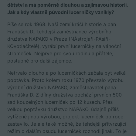
dětství a má poměrně dlouhou a zajímavou historii.
Jak a kdy vlastně původní lucerničky vznikly?
Píše se rok 1968. Naší zemí kráčí historie a pan
František D., tehdejší zaměstnanec výrobního
družstva NAPAKO v Praze (NÁstrojaři-PAsíři-
KOvotlačitelé), vyrábí první lucerničky na vánoční
stromeček. Nejprve pro svou rodinu a přátele,
postupně pro další zájemce.
Netrvalo dlouho a po lucerničkách začala být velká
poptávka. Proto kolem roku 1970 převzalo výrobu
výrobní družstvo NAPAKO, zaměstnavatel pana
Františka D. Z dílny družstva pochází prvních 500
sad kouzelných lucerniček po 12 kusech. Přes
velkou poptávku družstvo NAPAKO, údajně příliš
vytížené jinou výrobou, projekt lucerniček po roce
zastavilo. Je ale také možné, že tehdejší přitvrzující
režim o dalším osudu lucerniček rozhodl jinak. To je