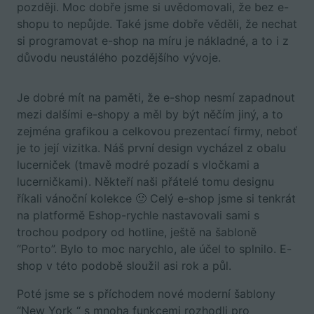
později. Moc dobře jsme si uvědomovali, že bez e-
shopu to nepůjde. Také jsme dobře věděli, že nechat
si programovat e-shop na míru je nákladné, a to i z
důvodu neustálého pozdějšího vývoje.
Je dobré mít na paměti, že e-shop nesmí zapadnout
mezi dalšími e-shopy a měl by být něčím jiný, a to
zejména grafikou a celkovou prezentací firmy, neboť
je to její vizitka. Náš první design vycházel z obalu
lucerniček (tmavě modré pozadí s vločkami a
lucerničkami). Někteří naši přátelé tomu designu
říkali vánoční kolekce 🙂 Celý e-shop jsme si tenkrát
na platformě Eshop-rychle nastavovali sami s
trochou podpory od hotline, ještě na šabloně
“Porto”. Bylo to moc narychlo, ale účel to splnilo. E-
shop v této podobě sloužil asi rok a půl.
Poté jsme se s příchodem nové moderní šablony
“New York “ s mnoha funkcemi rozhodli pro