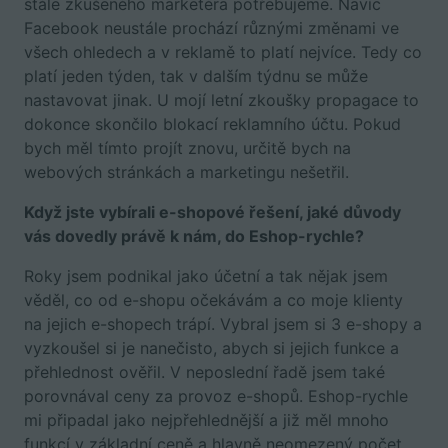
stále zkušeného marketéra potřebujeme. Navíc
Facebook neustále prochází různými změnami ve
všech ohledech a v reklamě to platí nejvíce. Tedy co
platí jeden týden, tak v dalším týdnu se může
nastavovat jinak. U mojí letní zkoušky propagace to
dokonce skončilo blokací reklamního účtu. Pokud
bych měl tímto projít znovu, určitě bych na
webových stránkách a marketingu nešetřil.
Když jste vybírali e-shopové řešení, jaké důvody
vás dovedly právě k nám, do Eshop-rychle?
Roky jsem podnikal jako účetní a tak nějak jsem
věděl, co od e-shopu očekávám a co moje klienty
na jejich e-shopech trápí. Vybral jsem si 3 e-shopy a
vyzkoušel si je nanečisto, abych si jejich funkce a
přehlednost ověřil. V neposlední řadě jsem také
porovnával ceny za provoz e-shopů. Eshop-rychle
mi připadal jako nejpřehlednější a již měl mnoho
funkcí v základní ceně a hlavně neomezený počet