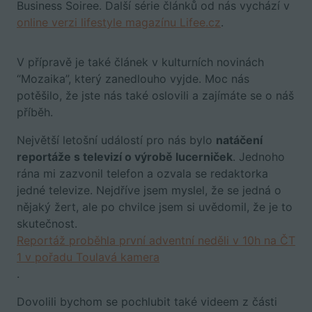
Business Soiree. Další série článků od nás vychází v
online verzi lifestyle magazínu Lifee.cz
.
V přípravě je také článek v kulturních novinách
“Mozaika”, který zanedlouho vyjde. Moc nás
potěšilo, že jste nás také oslovili a zajímáte se o náš
příběh.
Největší letošní událostí pro nás bylo
natáčení
reportáže s televizí o výrobě lucerniček
. Jednoho
rána mi zazvonil telefon a ozvala se redaktorka
jedné televize. Nejdříve jsem myslel, že se jedná o
nějaký žert, ale po chvilce jsem si uvědomil, že je to
skutečnost.
Reportáž proběhla první adventní neděli v 10h na ČT
1 v pořadu Toulavá kamera
.
Dovolili bychom se pochlubit také videem z části