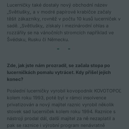
Lucerničky také dostaly nový obchodní název
„Světlušky
„
a v modré papírové krabičce začaly
těšit zákazníky, rovněž v počtu 10 kusů lucerniček v
sadě. „Světlušky
„
získaly i mezinárodní ohlas a
rozzářily se na vánočních stromcích například ve
Švédsku, Rusku či Německu.
Zde, jak jste nám prozradil, se začala stopa po
lucerničkách pomalu vytrácet. Kdy přišel jejich
konec?
Poslední lucerničky vyrobil kovopodnik KOVOTOPOĽ
kolem roku 1993, poté byl v rámci insolvence
privatizován a nový majitel raznic vyrobil několik
stovek sad lucerniček kolem roku 1994. Raznice s
nástroji prodal dál, další majitel za ně nezaplatil a
pak se raznice i výrobní program nenávratně