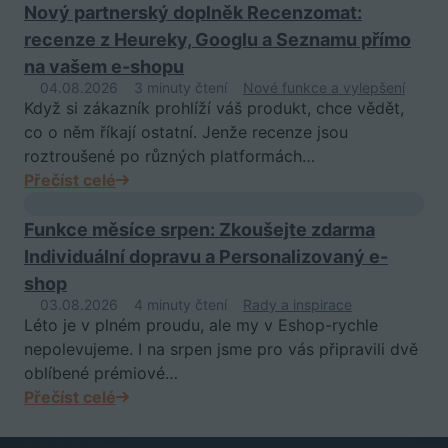
Nový partnerský doplněk Recenzomat:
recenze z Heureky, Googlu a Seznamu přímo
na vašem e-shopu
04.08.2026
3 minuty čtení
Nové funkce a vylepšení
Když si zákazník prohlíží váš produkt, chce vědět,
co o něm říkají ostatní. Jenže recenze jsou
roztroušené po různých platformách…
Přečíst celé
Funkce měsíce srpen: Zkoušejte zdarma
Individuální dopravu a Personalizovaný e-
shop
03.08.2026
4 minuty čtení
Rady a inspirace
Léto je v plném proudu, ale my v Eshop-rychle
nepolevujeme. I na srpen jsme pro vás připravili dvě
oblíbené prémiové…
Přečíst celé