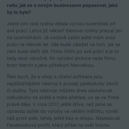
radu, jak se s novým businessem popasovat, jaká
by to byla?
Ještě loni celá rodina dělala výrobu lucerniček při
své práci. Letos již někteří členové rodiny pracují jen
na lucerničkách. Já osobně zatím ještě mám svojí
práci na několik let. Vše bude záležet na tom, jak se
nám bude dařit dál. Firmu řídím po své práci a je to
tedy dost náročné. Po výrobní stránce vede firmu
bratr Martin s jeho přítelkyní Marcelkou.
Řekl bych, že e-shop a účetní software jsou
nejdůležitějšími nástroji k prodeji jakéhokoliv zboží
či služby. Tyto nástroje můžete dnes obsluhovat
odkudkoliv na světě a máte přehled, co se ve firmě
právě děje. V roce 2017, ještě dříve, než jsme se
opravdu opřeli do výroby ve větším měřítku, vznikl
náš první web, tehdy ještě bez e-shopu. Následoval
Facebookový profil, který přišel na svět trochu