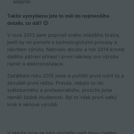
adaptér.
Takže vymyšleno jste to měl do nejmenšího
detailu, co dál? 🙂
V roce 2013 jsem poprosil svého mladšího bratra,
jestli by mi pomohl s technologickými procesy a
návrhem výroby. Netrvalo dlouho a rok 2014 kromě
dalšího pátraní přinesl i první nákresy pro výrobu
raznic a elektroinstalace.
Začátkem roku 2015 jsme si pořídili první ruční lis a
zkoušeli první ražbu. Pravda, nebylo to nic
světoborného a profesionálního, protože jsme
neměli žádné zkušenosti. Byl to však první velký
krok k sériové výrobě.
V témže roce se nám podařilo najít hlavu celého