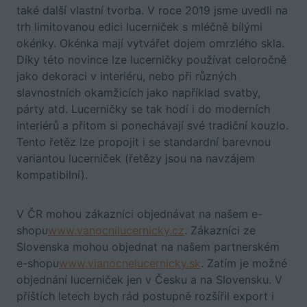
také další vlastní tvorba. V roce 2019 jsme uvedli na
trh limitovanou edici lucerniček s mléčně bílými
okénky. Okénka mají vytvářet dojem omrzlého skla.
Díky této novince lze lucerničky používat celoročně
jako dekoraci v interiéru, nebo při různých
slavnostních okamžicích jako například svatby,
párty atd. Lucerničky se tak hodí i do moderních
interiérů a přitom si ponechávají své tradiční kouzlo.
Tento řetěz lze propojit i se standardní barevnou
variantou lucerniček (řetězy jsou na navzájem
kompatibilní).
V ČR mohou zákazníci objednávat na našem e-
shopu
www.vanocnilucernicky.cz
. Zákazníci ze
Slovenska mohou objednat na našem partnerském
e-shopu
www.vianocnelucernicky.sk
. Zatím je možné
objednání lucerniček jen v Česku a na Slovensku. V
příštích letech bych rád postupně rozšířil export i