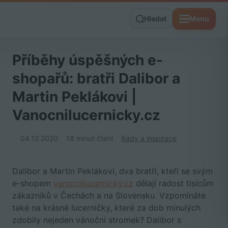
Hledat
Menu
Příběhy úspěšných e-
shopařů: bratři Dalibor a
Martin Peklákovi |
Vanocnilucernicky.cz
04.12.2020
18 minut čtení
Rady a inspirace
Dalibor a Martin Peklákovi, dva bratři, kteří se svým
e-shopem
vanocnilucernicky.cz
dělají radost tisícům
zákazníků v Čechách a na Slovensku. Vzpomínáte
také na krásné lucerničky, které za dob minulých
zdobily nejeden vánoční stromek? Dalibor s