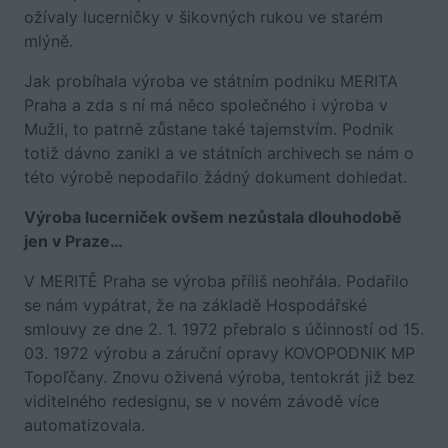
ožívaly lucerničky v šikovných rukou ve starém
mlýně.
Jak probíhala výroba ve státním podniku MERITA
Praha a zda s ní má něco společného i výroba v
Mužli, to patrně zůstane také tajemstvím. Podnik
totiž dávno zanikl a ve státních archivech se nám o
této výrobě nepodařilo žádný dokument dohledat.
Výroba lucerniček ovšem nezůstala dlouhodobě
jen v Praze…
V MERITĚ Praha se výroba příliš neohřála. Podařilo
se nám vypátrat, že na základě Hospodářské
smlouvy ze dne 2. 1. 1972 přebralo s účinností od 15.
03. 1972 výrobu a záruční opravy KOVOPODNIK MP
Topoľčany. Znovu oživená výroba, tentokrát již bez
viditelného redesignu, se v novém závodě více
automatizovala.