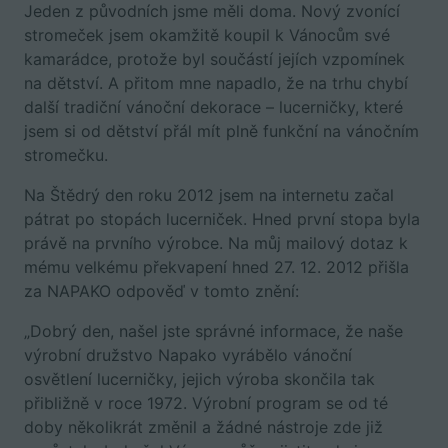
Jeden z původních jsme měli doma. Nový zvonící
stromeček jsem okamžitě koupil k Vánocům své
kamarádce, protože byl součástí jejích vzpomínek
na dětství. A přitom mne napadlo, že na trhu chybí
další tradiční vánoční dekorace – lucerničky, které
jsem si od dětství přál mít plně funkční na vánočním
stromečku.
Na Štědrý den roku 2012 jsem na internetu začal
pátrat po stopách lucerniček. Hned první stopa byla
právě na prvního výrobce. Na můj mailový dotaz k
mému velkému překvapení hned 27. 12. 2012 přišla
za NAPAKO odpověď v tomto znění:
„Dobrý den, našel jste správné informace, že naše
výrobní družstvo Napako vyrábělo vánoční
osvětlení lucerničky, jejich výroba skončila tak
přibližně v roce 1972. Výrobní program se od té
doby několikrát změnil a žádné nástroje zde již