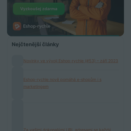
Vyzkoušej zdarma
Nejčtenější články
Novinky ve vývoji Eshop-rychle (#53) – září 2023
Eshop-rychle nově pomáhá e-shopům i s
marketingem
Za vašimi dokonalými URL adresami se každý