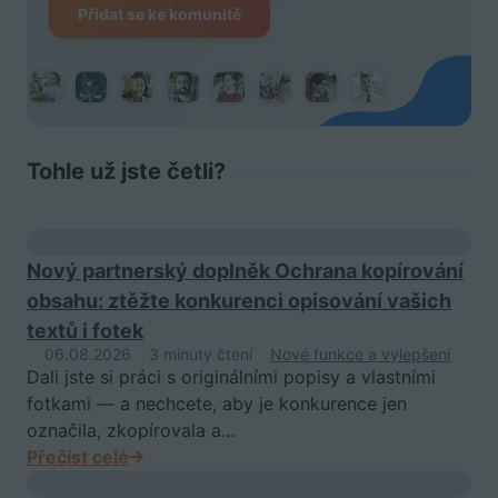
Přidat se ke komunitě
Tohle už jste četli?
Nový partnerský doplněk Ochrana kopírování
obsahu: ztěžte konkurenci opisování vašich
textů i fotek
06.08.2026
3 minuty čtení
Nové funkce a vylepšení
Dali jste si práci s originálními popisy a vlastními
fotkami — a nechcete, aby je konkurence jen
označila, zkopírovala a…
Přečíst celé