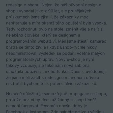
redesign e-shopu. Nejen, že náš původní design e-
shopu vypadal jako z 90.let, ale po nějakých
průzkumech jsme zjistili, že zákazníky moc
nepřitahuje a míra okamžitého opuštění byla vysoká.
Tedy rozhodnutí bylo na stole, změnit vše a najít si
nějakého člověka, který se designem a
programováním webu živí. Měli jsme štěstí, kamarád
bratra se tímto živí a i když Eshop-rychle nikdy
neadministroval, výsledek se podařil včetně malých
programátorských úprav. Nový e-shop je nyní
takový vzdušný, ale také nám nová šablona
umožnila používat mnoho funkcí. Dnes si uvědomuji,
že jsme měli začít s redesignem mnohem dříve a
neztratili bychom tolik potenciálních zákazníků.
Neméně důležitá je samozřejmě propagace e-shopu,
protože bez ní by dnes už žádný e-shop téměř
nemohl fungovat. Fenomén dnešní doby je
Facebook a Instagram. Zde najdete drtivou většinu