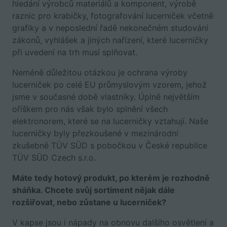
hledání výrobců materiálů a komponent, výrobě
raznic pro krabičky, fotografování lucerniček včetně
grafiky a v neposlední řadě nekonečném studování
zákonů, vyhlášek a jiných nařízení, které lucerničky
při uvedení na trh musí splňovat.
Neméně důležitou otázkou je ochrana výroby
lucerniček po celé EU průmyslovým vzorem, jehož
jsme v současné době vlastníky. Úplně největším
oříškem pro nás však bylo splnění všech
elektronorem, které se na lucerničky vztahují. Naše
lucerničky byly přezkoušené v mezinárodní
zkušebně TÜV SÜD s pobočkou v České republice
TÜV SÜD Czech s.r.o.
Máte tedy hotový produkt, po kterém je rozhodně
sháňka. Chcete svůj sortiment nějak dále
rozšiřovat, nebo zůstane u lucerniček?
V kapse jsou i nápady na obnovu dalšího osvětlení a