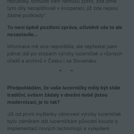
nezůstaly, bohužel Vám nemůžu zjistit, zda jsme
tyto díly nezajišťovali v kooperaci, již zde nejsou
žádné podklady“.
To není úplně pozitivní zpráva, očividně vás to ale
nezastavilo…
Informace mě sice nepotěšila, ale nepřestal jsem
pátrat dál po stopách výroby lucerniček u různých
úřadů a archivů v Česku i na Slovensku.
Předpokládám, že vaše lucerničky měly být stále
tradiční, ovšem žádaly v dnešní době jistou
modernizaci, je to tak?
Již od první myšlenky obnovení výroby lucerniček
bylo záměrem dát lucerničkám původní kouzlo s
implementací nových technologií a vylepšení: