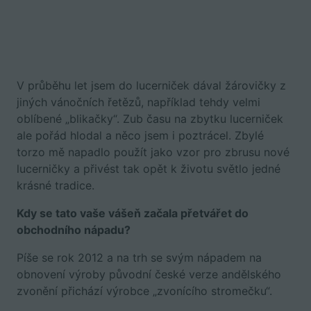
V průběhu let jsem do lucerniček dával žárovičky z
jiných vánočních řetězů, například tehdy velmi
oblíbené „blikačky“. Zub času na zbytku lucerniček
ale pořád hlodal a něco jsem i poztrácel. Zbylé
torzo mě napadlo použít jako vzor pro zbrusu nové
lucerničky a přivést tak opět k životu světlo jedné
krásné tradice.
Kdy se tato vaše vášeň začala přetvářet do
obchodního nápadu?
Píše se rok 2012 a na trh se svým nápadem na
obnovení výroby původní české verze andělského
zvonění přichází výrobce „zvonícího stromečku“.