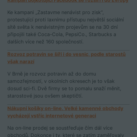
Kampaň bojkotující Facebook se rozšíří i do Evropy
Ke kampani „Zastavme nenávist pro zisk“,
protestující proti laxnímu přístupu největší sociální
sítě světa k nenávistným projevům se na 30 dní
připojili také Coca-Cola, PepsiCo., Starbucks a
dalších více než 160 společností.
Rozvoz potravin se šíří i do vesnic, podle starostů
však narazí
V Brně je rozvoz potravin až do domu
samozřejmostí, v okolních okresech je to však
dosud sci-fi. Dvě firmy se to pomalu snaží měnit,
starostové jsou ovšem skeptičtí.
Nákupní košíky on-line. Velké kamenné obchody
vycházejí vstříc internetové generaci
Na on-line prodej se soustřeďuje čím dál více
obchodů. Dokonce i ty, které se zatím zaměřovaly