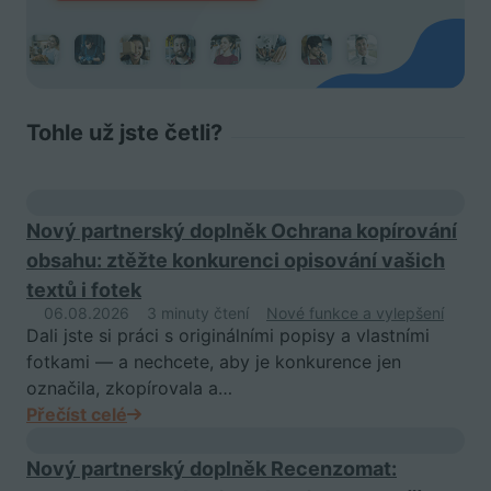
Tohle už jste četli?
Nový partnerský doplněk Ochrana kopírování
obsahu: ztěžte konkurenci opisování vašich
textů i fotek
06.08.2026
3 minuty čtení
Nové funkce a vylepšení
Dali jste si práci s originálními popisy a vlastními
fotkami — a nechcete, aby je konkurence jen
označila, zkopírovala a…
Přečíst celé
Nový partnerský doplněk Recenzomat: