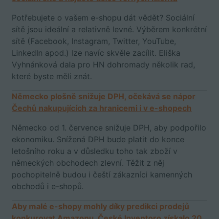
Potřebujete o vašem e-shopu dát vědět? Sociální
sítě jsou ideální a relativně levné. Výběrem konkrétní
sítě (Facebook, Instagram, Twitter, YouTube,
LinkedIn apod.) lze navíc skvěle zacílit. Eliška
Vyhnánková dala pro HN dohromady několik rad,
které byste měli znát.
Německo plošně snižuje DPH, očekává se nápor
Čechů nakupujících za hranicemi i v e-shopech
Německo od 1. července snižuje DPH, aby podpořilo
ekonomiku. Snížená DPH bude platit do konce
letošního roku a v důsledku toho tak zboží v
německých obchodech zlevní. Těžit z něj
pochopitelně budou i čeští zákazníci kamenných
obchodů i e-shopů.
Aby malé e-shopy mohly díky predikci prodejů
konkurovat Amazonu. České Inventoro získalo 20