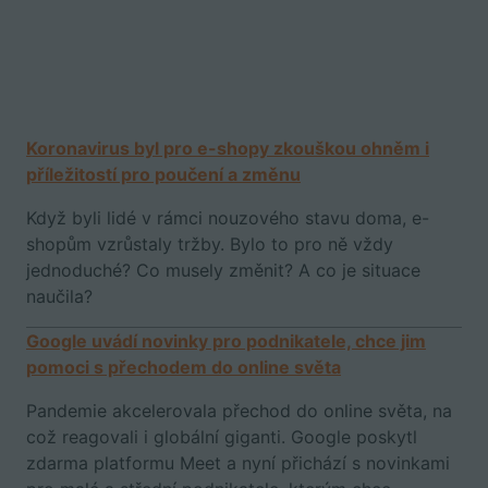
Koronavirus byl pro e-shopy zkouškou ohněm i
příležitostí pro poučení a změnu
Když byli lidé v rámci nouzového stavu doma, e-
shopům vzrůstaly tržby. Bylo to pro ně vždy
jednoduché? Co musely změnit? A co je situace
naučila?
Google uvádí novinky pro podnikatele, chce jim
pomoci s přechodem do online světa
Pandemie akcelerovala přechod do online světa, na
což reagovali i globální giganti. Google poskytl
zdarma platformu Meet a nyní přichází s novinkami