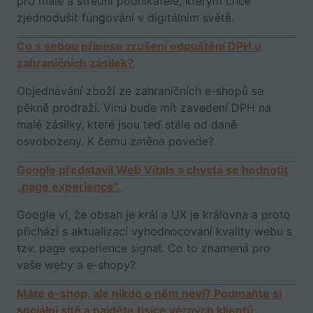
pro malé a střední podnikatele, kterým chce
zjednodušit fungování v digitálním světě.
Co s sebou přinese zrušení odpuštění DPH u
zahraničních zásilek?
Objednávání zboží ze zahraničních e-shopů se
pěkně prodraží. Vinu bude mít zavedení DPH na
malé zásilky, které jsou teď stále od daně
osvobozeny. K čemu změna povede?
Google představil Web Vitals a chystá se hodnotit
„page experience“.
Google ví, že obsah je král a UX je královna a proto
přichází s aktualizací vyhodnocování kvality webu s
tzv. page experience signal. Co to znamená pro
vaše weby a e-shopy?
Máte e-shop, ale nikdo o něm neví? Podmaňte si
sociální sítě a najděte tisíce věrných klientů