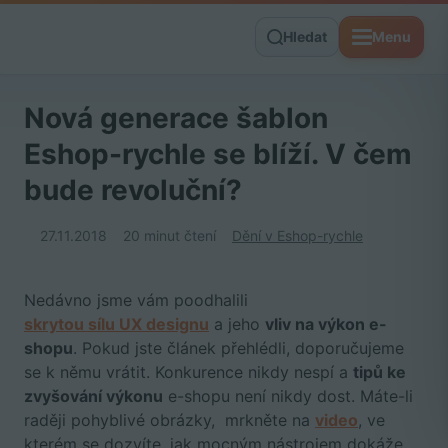
Hledat
Menu
Nová generace šablon
Eshop-rychle se blíží. V čem
bude revoluční?
27.11.2018
20 minut čtení
Dění v Eshop-rychle
Nedávno jsme vám poodhalili
skrytou sílu UX designu
a jeho
vliv na výkon e-
shopu
. Pokud jste článek přehlédli, doporučujeme
se k němu vrátit. Konkurence nikdy nespí a
tipů ke
zvyšování výkonu
e-shopu není nikdy dost. Máte-li
raději pohyblivé obrázky, mrkněte na
video
, ve
kterém se dozvíte, jak mocným nástrojem dokáže