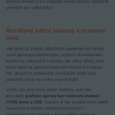
eshopu bokem a po odladění všech detailů následně
uveřejnit pro zákazníky.“
Rozšířený editor šablony a pracovní
mód
Jak jsme už zmínili, důležitým aspektem při vývoji
nové generace šablon bylo zvýšení uživatelského
komfortu zákazníků e-shopu, ale velký důraz jsme
kladli také na zjednodušení administrace e-shopu
tak, abychom především nováčkům ještě více
usnadnili vstup do světa e-podnikání.
Vznikl tak pokročilý editor šablony, kde lze
provádět
grafické úpravy bez nutnosti znalosti
HTML kódu a CSS
. Snadno si tak budete moci měnit
barevnost e-shopu včetně konverzních i
nekonverzních tlačítek a řadu dalších úprav k