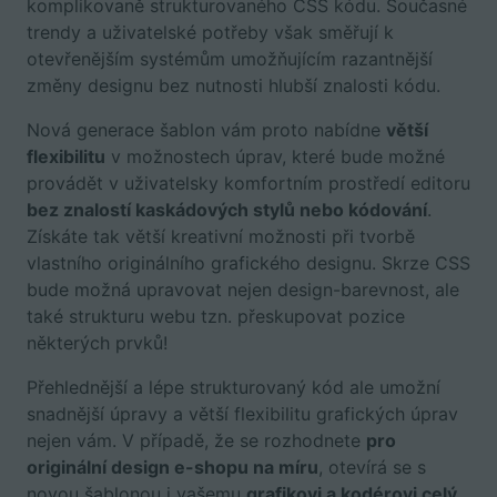
komplikovaně strukturovaného CSS kódu. Současné
trendy a uživatelské potřeby však směřují k
otevřenějším systémům umožňujícím razantnější
změny designu bez nutnosti hlubší znalosti kódu.
Nová generace šablon vám proto nabídne
větší
flexibilitu
v možnostech úprav, které bude možné
provádět v uživatelsky komfortním prostředí editoru
bez znalostí kaskádových stylů nebo kódování
.
Získáte tak větší kreativní možnosti při tvorbě
vlastního originálního grafického designu. Skrze CSS
bude možná upravovat nejen design-barevnost, ale
také strukturu webu tzn. přeskupovat pozice
některých prvků!
Přehlednější a lépe strukturovaný kód ale umožní
snadnější úpravy a větší flexibilitu grafických úprav
nejen vám. V případě, že se rozhodnete
pro
originální design e-shopu na míru
, otevírá se s
novou šablonou i vašemu
grafikovi a kodérovi celý