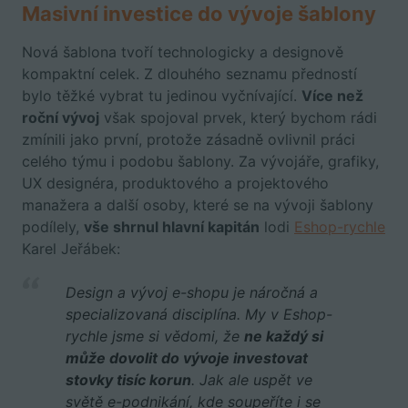
Masivní investice do vývoje šablony
Nová šablona tvoří technologicky a designově
kompaktní celek. Z dlouhého seznamu předností
bylo těžké vybrat tu jedinou vyčnívající.
Více než
roční vývoj
však spojoval prvek, který bychom rádi
zmínili jako první, protože zásadně ovlivnil práci
celého týmu i podobu šablony.
Za
vývojáře, grafiky,
UX designéra, produktového a projektového
manažera a další osoby, které se na vývoji šablony
podílely,
vše shrnul
hlavní kapitán
lodi
Eshop-rychle
Karel Jeřábek
:
Design a vývoj e-shopu je náročná a
specializovaná disciplína. My v Eshop-
rychle jsme si vědomi, že
ne každý si
může dovolit do vývoje investovat
stovky tisíc korun
. Jak ale uspět ve
světě e-podnikání, kde soupeříte i se