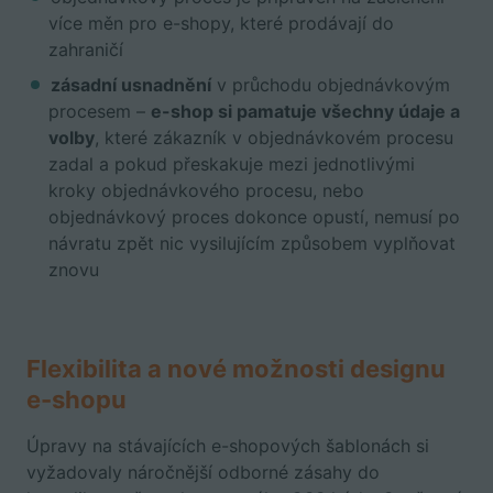
více měn pro e-shopy, které prodávají do
zahraničí
zásadní usnadnění
v průchodu objednávkovým
procesem –
e-shop si pamatuje všechny údaje a
volby
, které zákazník v objednávkovém procesu
zadal a pokud přeskakuje mezi jednotlivými
kroky objednávkového procesu, nebo
objednávkový proces dokonce opustí, nemusí po
návratu zpět nic vysilujícím způsobem vyplňovat
znovu
Flexibilita a nové možnosti designu
e-shopu
Úpravy na stávajících e-shopových šablonách si
vyžadovaly náročnější odborné zásahy do