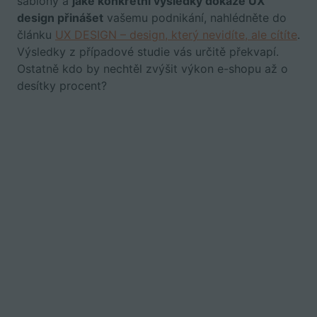
šablony a
jaké konkrétní výsledky dokáže UX
design přinášet
vašemu podnikání, nahlédněte do
článku
UX DESIGN – design, který nevidíte, ale cítíte
.
Výsledky z případové studie vás určitě překvapí.
Ostatně kdo by nechtěl zvýšit výkon e-shopu až o
desítky procent?