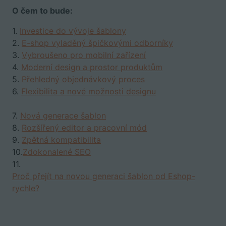
O čem to bude:
1.
Investice do vývoje šablony
2.
E-shop vyladěný špičkovými odborníky
3.
Vybroušeno pro mobilní zařízení
4.
Moderní design a prostor produktům
5.
Přehledný objednávkový proces
6.
Flexibilita a nové možnosti designu
7.
Nová generace šablon
8.
Rozšířený editor a pracovní mód
9.
Zpětná kompatibilita
10.
Zdokonalené SEO
11.
Proč přejít na novou generaci šablon od Eshop-
rychle?