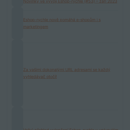
Novinky ve vývoji Eshop-rychle (#53) – září 2023
Eshop-rychle nově pomáhá e-shopům i s
marketingem
Za vašimi dokonalými URL adresami se každý
vyhledávač otočí!
Velký přehled vylepšení Eshop-rychle v uplynulém