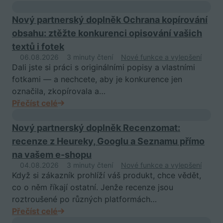
Nový partnerský doplněk Ochrana kopírování
obsahu: ztěžte konkurenci opisování vašich
textů i fotek
06.08.2026
3 minuty čtení
Nové funkce a vylepšení
Dali jste si práci s originálními popisy a vlastními
fotkami — a nechcete, aby je konkurence jen
označila, zkopírovala a…
Přečíst celé
Nový partnerský doplněk Recenzomat:
recenze z Heureky, Googlu a Seznamu přímo
na vašem e-shopu
04.08.2026
3 minuty čtení
Nové funkce a vylepšení
Když si zákazník prohlíží váš produkt, chce vědět,
co o něm říkají ostatní. Jenže recenze jsou
roztroušené po různých platformách…
Přečíst celé