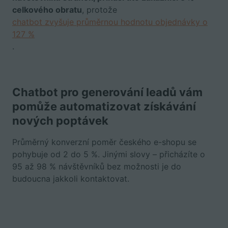
celkového obratu
, protože
chatbot zvyšuje průměrnou hodnotu objednávky o
127 %
.
Chatbot pro generování leadů vám
pomůže automatizovat získávání
nových poptávek
Průměrný konverzní poměr českého e-shopu se
pohybuje od 2 do 5 %. Jinými slovy –⁠ přicházíte o
95 až 98 % návštěvníků bez možnosti je do
budoucna jakkoli kontaktovat.