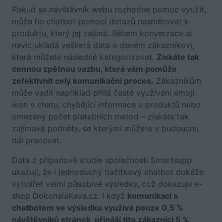
Pokud se návštěvník webu rozhodne pomoc využít,
může ho chatbot pomocí dotazů nasměrovat k
produktu, který jej zajímá. Během konverzace si
navíc ukládá veškerá data o daném zákazníkovi,
která můžete následně kategorizovat.
Získáte tak
cennou zpětnou vazbu, která vám pomůže
zefektivnit celý komunikační proces.
Zákazníkům
může vadit například příliš časté využívání emoji
ikon v chatu, chybějící informace u produktů nebo
omezený počet platebních metod –⁠ získáte tak
zajímavé podněty, se kterými můžete v budoucnu
dál pracovat.
Data z případové studie společnosti Smartsupp
ukazují, že i jednoduchý tlačítkový chatbot dokáže
vytvářet velmi působivé výsledky, což dokazuje e-
shop DokonalaKava.cz. I když
komunikaci s
chatbotem ve výsledku využívá pouze 0,5 %
návštěvníků stránek, přináší tito zákazníci 5 %