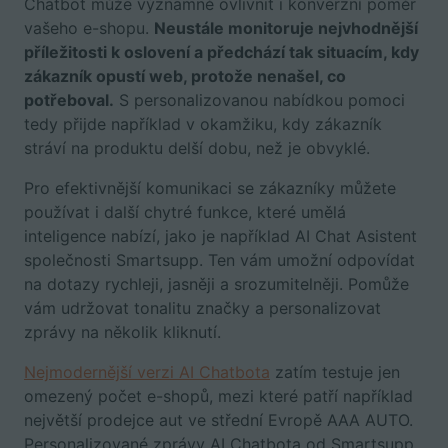
Chatbot může významně ovlivnit i konverzní poměr
vašeho e-shopu.
Neustále monitoruje nejvhodnější
příležitosti k oslovení a předchází tak situacím, kdy
zákazník opustí web, protože nenašel, co
potřeboval.
S personalizovanou nabídkou pomoci
tedy přijde například v okamžiku, kdy zákazník
stráví na produktu delší dobu, než je obvyklé.
Pro efektivnější komunikaci se zákazníky můžete
používat i další chytré funkce, které umělá
inteligence nabízí, jako je například AI Chat Asistent
společnosti Smartsupp. Ten vám umožní odpovídat
na dotazy rychleji, jasněji a srozumitelněji. Pomůže
vám udržovat tonalitu značky a personalizovat
zprávy na několik kliknutí.
Nejmodernější verzi AI Chatbota
zatím testuje jen
omezený počet e-shopů, mezi které patří například
největší prodejce aut ve střední Evropě AAA AUTO.
Personalizované zprávy AI Chatbota od Smartsupp