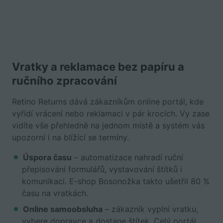
Vratky a reklamace bez papíru a
ručního zpracování
Retino Returns dává zákazníkům online portál, kde
vyřídí vrácení nebo reklamaci v pár krocích. Vy zase
vidíte vše přehledně na jednom místě a systém vás
upozorní i na blížící se termíny.
Úspora času
– automatizace nahradí ruční
přepisování formulářů, vystavování štítků i
komunikaci. E-shop Bosonožka takto ušetřil 80 %
času na vratkách.
Online samoobsluha
– zákazník vyplní vratku,
vybere dopravce a dostane štítek. Celý portál