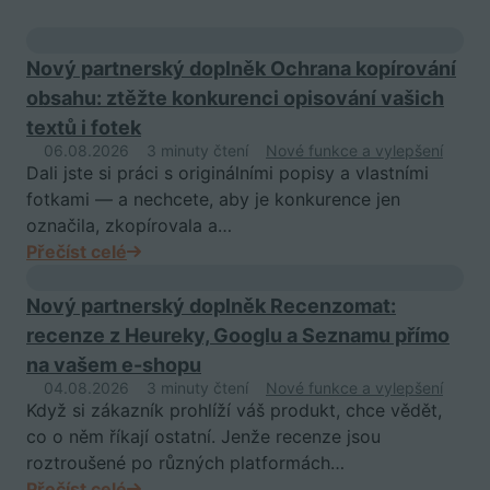
Nový partnerský doplněk Ochrana kopírování
obsahu: ztěžte konkurenci opisování vašich
textů i fotek
06.08.2026
3 minuty čtení
Nové funkce a vylepšení
Dali jste si práci s originálními popisy a vlastními
fotkami — a nechcete, aby je konkurence jen
označila, zkopírovala a…
Přečíst celé
Nový partnerský doplněk Recenzomat:
recenze z Heureky, Googlu a Seznamu přímo
na vašem e-shopu
04.08.2026
3 minuty čtení
Nové funkce a vylepšení
Když si zákazník prohlíží váš produkt, chce vědět,
co o něm říkají ostatní. Jenže recenze jsou
roztroušené po různých platformách…
Přečíst celé