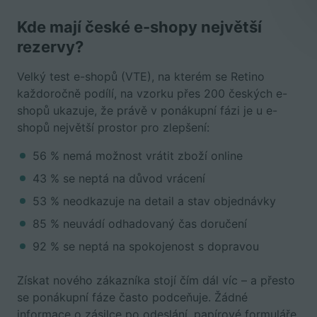
Kde mají české e-shopy největší
rezervy?
Velký test e-shopů (VTE), na kterém se Retino
každoročně podílí, na vzorku přes 200 českých e-
shopů ukazuje, že právě v ponákupní fázi je u e-
shopů největší prostor pro zlepšení:
56 % nemá možnost vrátit zboží online
43 % se neptá na důvod vrácení
53 % neodkazuje na detail a stav objednávky
85 % neuvádí odhadovaný čas doručení
92 % se neptá na spokojenost s dopravou
Získat nového zákazníka stojí čím dál víc – a přesto
se ponákupní fáze často podceňuje. Žádné
informace o zásilce po odeslání, papírové formuláře