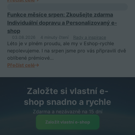
Funkce měsíce srpen: Zkoušejte zdarma
Individuální dopravu a Personalizovaný e-
shop
03.08.2026
4 minuty čtení
Rady a inspirace
Léto je v plném proudu, ale my v Eshop-rychle
nepolevujeme. I na srpen jsme pro vás připravili dvě
oblíbené prémiové…
Přečíst celé
Založte si vlastní e-
shop snadno a rychle
Zdarma a nezávazně na 15 dní
Založit vlastní e-shop