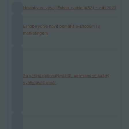
Novinky ve vývoji Eshop-rychle (#53) – září 2023
Eshop-rychle nově pomáhá e-shopům i s
marketingem
Za vašimi dokonalými URL adresami se každý
vyhledávač otočí!