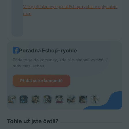
Velký přehled vylepšení Eshop-rychle v uplynulém
roce
Poradna Eshop-rychle
Přidejte se do komunity, kde si e-shopaři vyměňují
rady mezi sebou.
Přidat se ke komunitě
Tohle už jste četli?