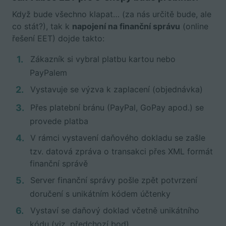
Když bude všechno klapat… (za nás určitě bude, ale
co stát?), tak k
napojení na finanční správu
(online
řešení EET) dojde takto:
Zákazník si vybral platbu kartou nebo
PayPalem
Vystavuje se výzva k zaplacení (objednávka)
Přes platební bránu (PayPal, GoPay apod.) se
provede platba
V rámci vystavení daňového dokladu se zašle
tzv. datová zpráva o transakci přes XML formát
finanční správě
Server finanční správy pošle zpět potvrzení
doručení s unikátním kódem účtenky
Vystaví se daňový doklad včetně unikátního
kódu (viz. předchozí bod)