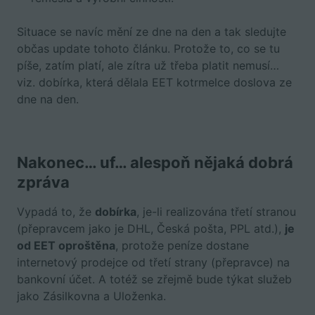
Situace se navíc mění ze dne na den a tak sledujte
občas update tohoto článku. Protože to, co se tu
píše, zatím platí, ale zítra už třeba platit nemusí…
viz. dobírka, která dělala EET kotrmelce doslova ze
dne na den.
Nakonec… uf…
alespoň nějaká dobrá
zpráva
Vypadá to, že
dobírka
, je-li realizována třetí stranou
(přepravcem jako je DHL, Česká pošta, PPL atd.),
je
od EET oproštěna
, protože peníze dostane
internetový prodejce od třetí strany (přepravce) na
bankovní účet. A totéž se zřejmě bude týkat služeb
jako Zásilkovna a Uloženka.