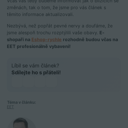
Včas vás tedy budeme informovat jak o blížících se
změnách, tak o tom, že jsme pro vás článek s
těmito informace aktualizovali.
Nezbývá, než popřát pevné nervy a doufáme, že
jsme alespoň trochu rozptýlili vaše obavy.
E-
shopaři na
Eshop-rychle
rozhodně budou včas na
EET profesionálně vybaveni!
Líbil se vám článek?
Sdílejte ho s přáteli!
Téma v článku:
EET