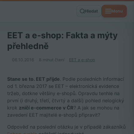
Hledat
Menu
EET a e-shop: Fakta a mýty
přehledně
06.10.2016
8 minut čtení
EET a e-shop
Stane se to. EET přijde
. Podle posledních informací
od 1. března 2017 se EET – elektronická evidence
tržeb, dotkne většiny e-shopů. Opravdu tenhle na
první (i druhý, třetí, čtvrtý a další) pohled nelogický
krok
zničí e-commerce v ČR
? A jak se mohou na
zavedení EET majitelé e-shopů připravit?
Odpověď na poslední otázku je v případě zákazníků