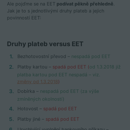
Ale pojďme se na EET
podívat pěkně přehledně
.
Jak je to s jednotlivými druhy plateb a jejich
povinností EET:
Druhy plateb versus EET
Bezhotovostní převod –
nespadá pod EET
Platby kartou –
spadá pod EET (
od 1.3.2018 již
platba kartou pod EET nespadá – viz.
změny od 1.3.2018
)
Dobírka –
nespadá pod EET (za výše
zmíněných okolností)
Hotovost –
spadá pod EET
Platby jiné –
spadá pod EET
Urychlující vyplnění bankovního příkazu –