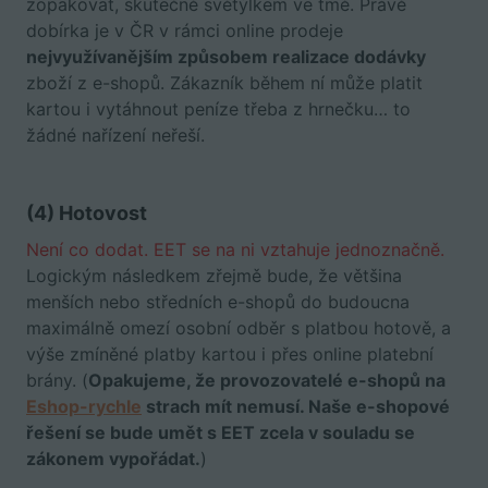
zopakovat, skutečně světýlkem ve tmě. Právě
dobírka je v ČR v rámci online prodeje
nejvyužívanějším způsobem realizace dodávky
zboží z e-shopů. Zákazník během ní může platit
kartou i vytáhnout peníze třeba z hrnečku… to
žádné nařízení neřeší.
(4) Hotovost
Není co dodat. EET se na ni vztahuje jednoznačně.
Logickým následkem zřejmě bude, že většina
menších nebo středních e-shopů do budoucna
maximálně omezí osobní odběr s platbou hotově, a
výše zmíněné platby kartou i přes online platební
brány. (
Opakujeme, že provozovatelé e-shopů na
Eshop-rychle
strach mít nemusí. Naše e-shopové
řešení se bude umět s EET zcela v souladu se
zákonem vypořádat.
)