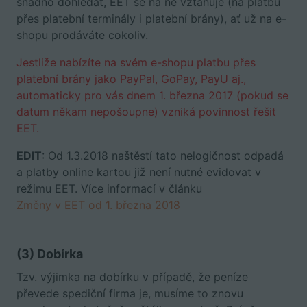
snadno dohledat, EET se na ně vztahuje (na platbu
přes platební terminály i platební brány), ať už na e-
shopu prodáváte cokoliv.
Jestliže nabízíte na svém e-shopu platbu přes
platební brány jako PayPal, GoPay, PayU aj.,
automaticky pro vás dnem 1. března 2017 (pokud se
datum někam nepošoupne) vzniká povinnost řešit
EET.
EDIT
: Od 1.3.2018 naštěstí tato nelogičnost odpadá
a platby online kartou již není nutné evidovat v
režimu EET. Více informací v článku
Změny v EET od 1. března 2018
(3) Dobírka
Tzv. výjimka na dobírku v případě, že peníze
převede spediční firma je, musíme to znovu