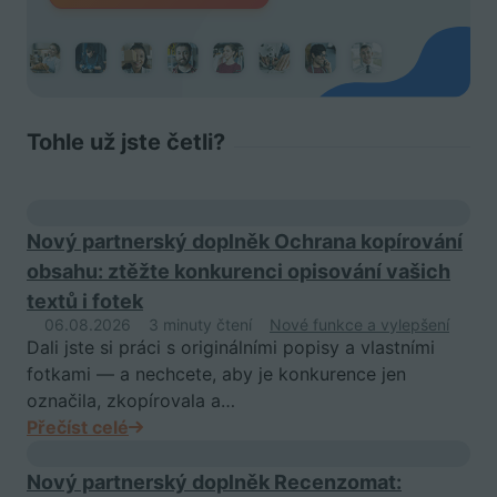
Tohle už jste četli?
Nový partnerský doplněk Ochrana kopírování
obsahu: ztěžte konkurenci opisování vašich
textů i fotek
06.08.2026
3 minuty čtení
Nové funkce a vylepšení
Dali jste si práci s originálními popisy a vlastními
fotkami — a nechcete, aby je konkurence jen
označila, zkopírovala a…
Přečíst celé
Nový partnerský doplněk Recenzomat: