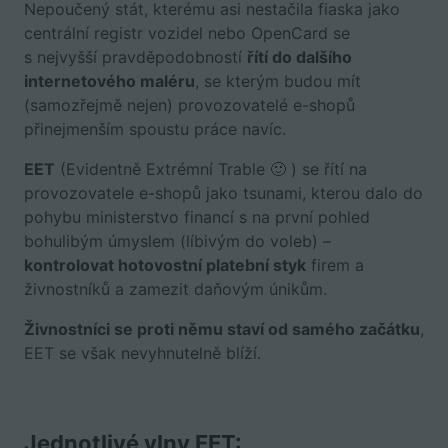
Nepoučený stát, kterému asi nestačila fiaska jako
centrální registr vozidel nebo OpenCard se
s nejvyšší pravděpodobností
řítí do dalšího
internetového maléru
, se kterým budou mít
(samozřejmě nejen) provozovatelé e-shopů
přinejmenším spoustu práce navíc.
EET
(Evidentně Extrémní Trable 🙂 ) se řítí na
provozovatele e-shopů jako tsunami, kterou dalo do
pohybu ministerstvo financí s na první pohled
bohulibým úmyslem (líbivým do voleb) –
kontrolovat hotovostní platební styk
firem a
živnostníků a zamezit daňovým únikům.
Živnostníci se proti němu staví od samého začátku
,
EET se však nevyhnutelně blíží.
Jednotlivé vlny EET: