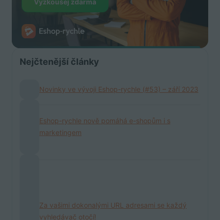
Vyzkoušej zdarma
Nejčtenější články
Novinky ve vývoji Eshop-rychle (#53) – září 2023
Eshop-rychle nově pomáhá e-shopům i s
marketingem
Za vašimi dokonalými URL adresami se každý
vyhledávač otočí!