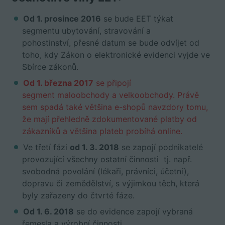
Od 1. prosince 2016
se bude EET týkat
segmentu ubytování, stravování a
pohostinství, přesné datum se bude odvíjet od
toho, kdy Zákon o elektronické evidenci vyjde ve
Sbírce zákonů.
Od 1. března 2017
se připojí
segment maloobchody a velkoobchody. Právě
sem spadá také většina e-shopů navzdory tomu,
že mají přehledně zdokumentované platby od
zákazníků a většina plateb probíhá online.
Ve třetí fázi
od 1. 3. 2018
se zapojí podnikatelé
provozující všechny ostatní činnosti tj. např.
svobodná povolání (lékaři, právníci, účetní),
dopravu či zemědělství, s výjimkou těch, která
byly zařazeny do čtvrté fáze.
Od 1. 6. 2018
se do evidence zapojí vybraná
řemesla a výrobní činnosti.