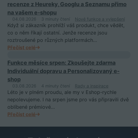
recenze z Heureky, Googlu a Seznamu přímo
na vašem e-shopu
04.08.2026
3 minuty čtení
Nové funkce a vylepšení
Když si zákazník prohlíží váš produkt, chce vědět,
co o něm říkají ostatní. Jenže recenze jsou
roztroušené po různých platformách…
Přečíst celé
Funkce měsíce srpen: Zkoušejte zdarma
Individuální dopravu a Personalizovaný e-
shop
03.08.2026
4 minuty čtení
Rady a inspirace
Léto je v plném proudu, ale my v Eshop-rychle
nepolevujeme. I na srpen jsme pro vás připravili dvě
oblíbené prémiové…
Přečíst celé