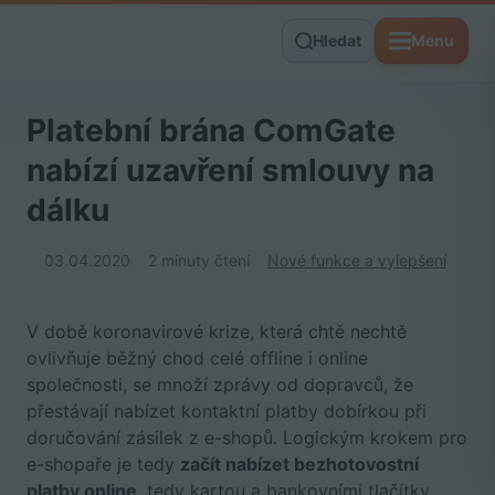
Hledat
Menu
Platební brána ComGate
nabízí uzavření smlouvy na
dálku
03.04.2020
2 minuty čtení
Nové funkce a vylepšení
V době koronavirové krize, která chtě nechtě
ovlivňuje běžný chod celé offline i online
společnosti, se množí zprávy od dopravců, že
přestávají nabízet kontaktní platby dobírkou při
doručování zásilek z e-shopů. Logickým krokem pro
e-shopaře je tedy
začít nabízet bezhotovostní
platby online
, tedy kartou a bankovními tlačítky.