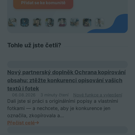
Přidat se ke komunitě
Tohle už jste četli?
Nový partnerský doplněk Ochrana kopírování
obsahu: ztěžte konkurenci opisování vašich
textů i fotek
06.08.2026
3 minuty čtení
Nové funkce a vylepšení
Dali jste si práci s originálními popisy a vlastními
fotkami — a nechcete, aby je konkurence jen
označila, zkopírovala a…
Přečíst celé