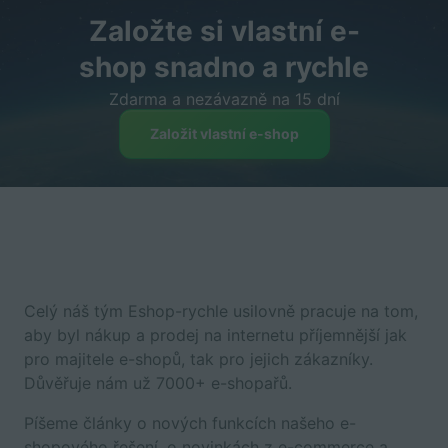
Založte si vlastní e-
shop snadno a rychle
Zdarma a nezávazně na 15 dní
Založit vlastní e-shop
Celý náš tým Eshop-rychle usilovně pracuje na tom,
aby byl nákup a prodej na internetu příjemnější jak
pro majitele e-shopů, tak pro jejich zákazníky.
Důvěřuje nám už 7000+ e-shopařů.
Píšeme články o nových funkcích našeho e-
shopového řešení, o novinkách z e-commerce a