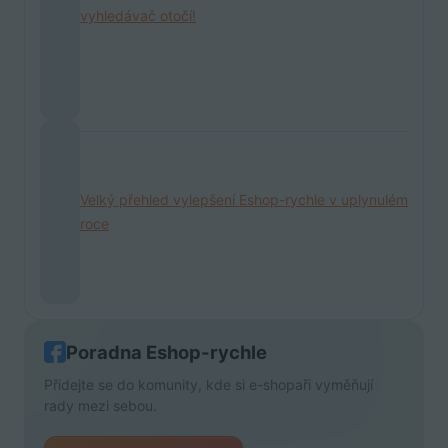
vyhledávač otočí!
Velký přehled vylepšení Eshop-rychle v uplynulém
roce
Poradna Eshop-rychle
Přidejte se do komunity, kde si e-shopaři vyměňují
rady mezi sebou.