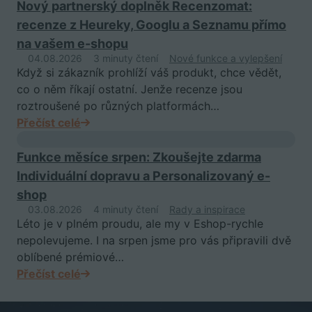
Nový partnerský doplněk Recenzomat:
recenze z Heureky, Googlu a Seznamu přímo
na vašem e-shopu
04.08.2026
3 minuty čtení
Nové funkce a vylepšení
Když si zákazník prohlíží váš produkt, chce vědět,
co o něm říkají ostatní. Jenže recenze jsou
roztroušené po různých platformách…
Přečíst celé
Funkce měsíce srpen: Zkoušejte zdarma
Individuální dopravu a Personalizovaný e-
shop
03.08.2026
4 minuty čtení
Rady a inspirace
Léto je v plném proudu, ale my v Eshop-rychle
nepolevujeme. I na srpen jsme pro vás připravili dvě
oblíbené prémiové…
Přečíst celé