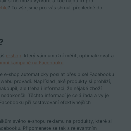
Jak si ho můžu vytvořit a kde najdu ID pro
chle
? To vše jsme pro vás shrnuli přehledně do
?
váš
e-shop
, který vám umožní měřit, optimalizovat a
lamní kampaně na Facebooku
.
čne e-shop automaticky posílat přes pixel Facebooku
webu provádí. Například jaké produkty si prohlíží,
akoupil, ale třeba i informaci, že nějaké zboží
edokončil. Těchto informací je celá řada a vy je
Facebooku při sestavování efektivnějších
íkům svého e-shopu reklamu na produkty, které si
 Facebooku. Připomenete se tak s relevantním