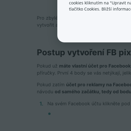
cookies kliknutím na "Upravit 
tlačítko Cookies. Bližší inform
Pro zbylé, kteří zatím tento účet nemají,
vytvořit a kde jeho ID najít.
Postup vytvoření FB pix
Pokud už
máte vlastní účet pro Faceboo
příručky. První 4 body se vás netýkají, jel
Pokud zatím
účet pro reklamy na Faceb
návodu
od samého začátku, tedy od bodu
Na svém Facebook účtu klikněte pod 