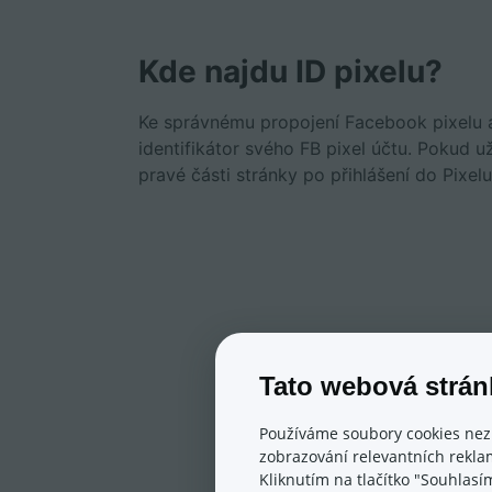
Kde najdu ID pixelu?
Ke správnému propojení Facebook pixelu a
identifikátor svého FB pixel účtu. Pokud už
pravé části stránky po přihlášení do Pixelu
Tato webová strán
Používáme soubory cookies nez
zobrazování relevantních reklam
Kliknutím na tlačítko "Souhlasí