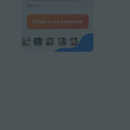
sebou.
Přidat se ke komunitě