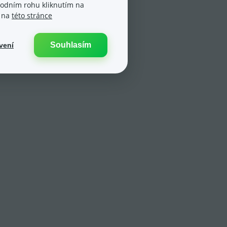
spodním rohu kliknutím na
e na
této stránce
Souhlasím
vení