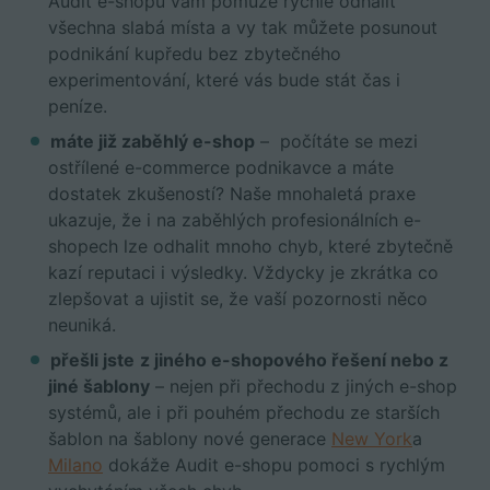
Audit e-shopu vám pomůže rychle odhalit
všechna slabá místa a vy tak můžete posunout
podnikání kupředu bez zbytečného
experimentování, které vás bude stát čas i
peníze.
máte již zaběhlý e-shop
– počítáte se mezi
ostřílené e-commerce podnikavce a máte
dostatek zkušeností? Naše mnohaletá praxe
ukazuje, že i na zaběhlých profesionálních e-
shopech lze odhalit mnoho chyb, které zbytečně
kazí reputaci i výsledky. Vždycky je zkrátka co
zlepšovat a ujistit se, že vaší pozornosti něco
neuniká.
přešli jste
z jiného e-shopového řešení nebo z
jiné šablony
– nejen při přechodu z jiných e-shop
systémů, ale i při pouhém přechodu ze starších
šablon na šablony nové generace
New York
a
Milano
dokáže Audit e-shopu pomoci s rychlým