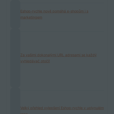
Eshop-rychle nově pomáhá e-shopům i s
marketingem
Za vašimi dokonalými URL adresami se každý
vyhledávač otočí!
Velký přehled vylepšení Eshop-rychle v uplynulém
roce