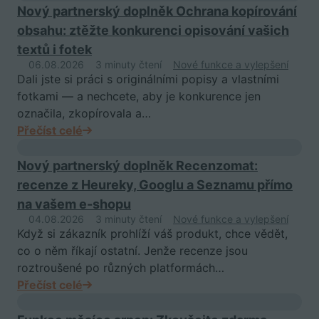
Nový partnerský doplněk Ochrana kopírování
obsahu: ztěžte konkurenci opisování vašich
textů i fotek
06.08.2026
3 minuty čtení
Nové funkce a vylepšení
Dali jste si práci s originálními popisy a vlastními
fotkami — a nechcete, aby je konkurence jen
označila, zkopírovala a…
Přečíst celé
Nový partnerský doplněk Recenzomat:
recenze z Heureky, Googlu a Seznamu přímo
na vašem e-shopu
04.08.2026
3 minuty čtení
Nové funkce a vylepšení
Když si zákazník prohlíží váš produkt, chce vědět,
co o něm říkají ostatní. Jenže recenze jsou
roztroušené po různých platformách…
Přečíst celé