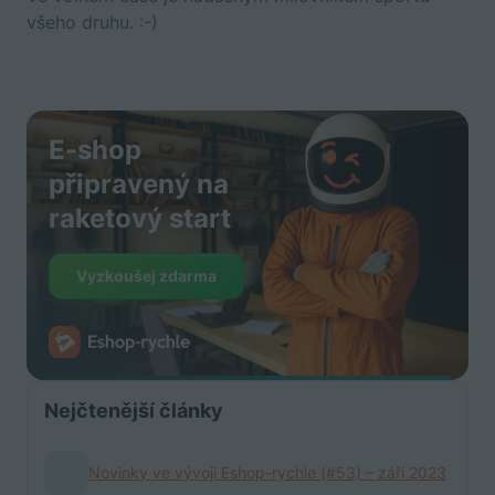
všeho druhu. :-)
E-shop
připravený na
raketový start
Vyzkoušej zdarma
Nejčtenější články
Novinky ve vývoji Eshop-rychle (#53) – září 2023