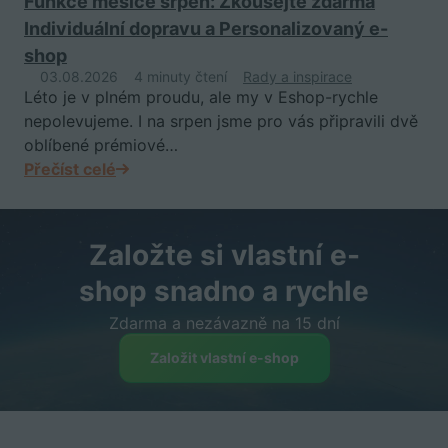
Funkce měsíce srpen: Zkoušejte zdarma
Individuální dopravu a Personalizovaný e-
shop
03.08.2026
4 minuty čtení
Rady a inspirace
Léto je v plném proudu, ale my v Eshop-rychle
nepolevujeme. I na srpen jsme pro vás připravili dvě
oblíbené prémiové…
Přečíst celé
Založte si vlastní e-
shop snadno a rychle
Zdarma a nezávazně na 15 dní
Založit vlastní e-shop