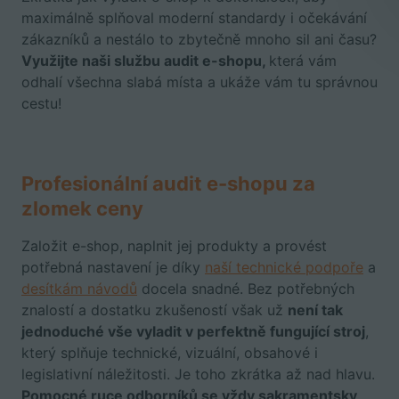
maximálně splňoval moderní standardy i očekávání
zákazníků a nestálo to zbytečně mnoho sil ani času?
Využijte naši službu audit e-shopu,
která vám
odhalí všechna slabá místa a ukáže vám tu správnou
cestu!
Profesionální audit e-shopu za
zlomek ceny
Založit e-shop, naplnit jej produkty a provést
potřebná nastavení je díky
naší technické podpoře
a
desítkám návodů
docela snadné. Bez potřebných
znalostí a dostatku zkušeností však už
není tak
jednoduché vše vyladit v perfektně fungující stroj
,
který splňuje technické, vizuální, obsahové i
legislativní náležitosti. Je toho zkrátka až nad hlavu.
Pomocné ruce odborníků se vždy sakramentsky