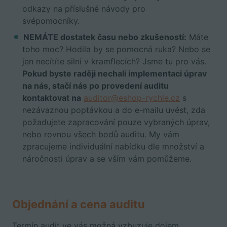
odkazy na příslušné návody pro
svépomocníky.
NEMÁTE dostatek času nebo zkušeností:
Máte
toho moc? Hodila by se pomocná ruka? Nebo se
jen necítíte silní v kramflecích? Jsme tu pro vás.
Pokud byste raději nechali implementaci úprav
na nás, stačí nás po provedení auditu
kontaktovat na
auditor@eshop-rychle.cz
s
nezávaznou poptávkou a do e-mailu uvést, zda
požadujete zapracování pouze vybraných úprav,
nebo rovnou všech bodů auditu. My vám
zpracujeme individuální nabídku dle množství a
náročnosti úprav a se vším vám pomůžeme.
Objednání a cena auditu
Termín audit ve vás možná vzbuzuje dojem