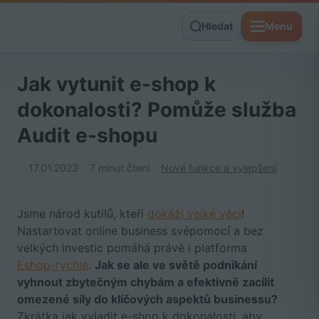
Hledat
Menu
Jak vytunit e-shop k
dokonalosti? Pomůže služba
Audit e-shopu
17.01.2023
7 minut čtení
Nové funkce a vylepšení
Jsme národ kutilů, kteří
dokáží velké věci
!
Nastartovat online business svépomocí a bez
velkých investic pomáhá právě i platforma
Eshop-rychle
.
Jak se ale ve světě podnikání
vyhnout zbytečným chybám a efektivně zacílit
omezené síly do klíčových aspektů businessu?
Zkrátka jak vyladit e-shop k dokonalosti, aby